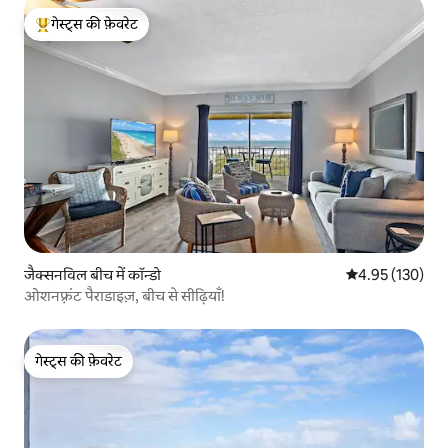
गेस्ट्स की फ़ेवरेट
गेस्ट्स का टॉप फ़ेवरेट
जैक्सनविल बीच में कॉन्डो
औसत रेटिंग 5 में स
4.95 (130)
ओशनफ़्रंट पैराडाइज़, बीच से सीढ़ियाँ!
गेस्ट्स की फ़ेवरेट
गेस्ट्स की फ़ेवरेट