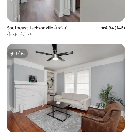
Southeast Jacksonville में कॉन्डो
औसत रेटिंग 5 में स
4.94 (146)
जैक्सनविले जेम
सुपरहोस्ट
सुपरहोस्ट