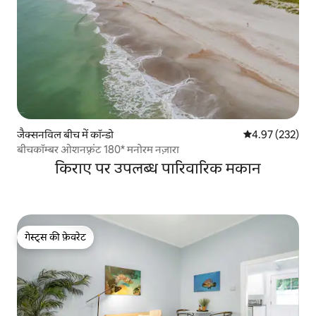
जैक्सनविल बीच में कॉन्डो
औसत रेटिंग 5 में स
4.97 (232)
बीचकॉम्बर ओशनफ़्रंट 180* मनोरम नज़ारा
किराए पर उपलब्ध पारिवारिक मकान
गेस्ट्स की फ़ेवरेट
गेस्ट्स की फ़ेवरेट