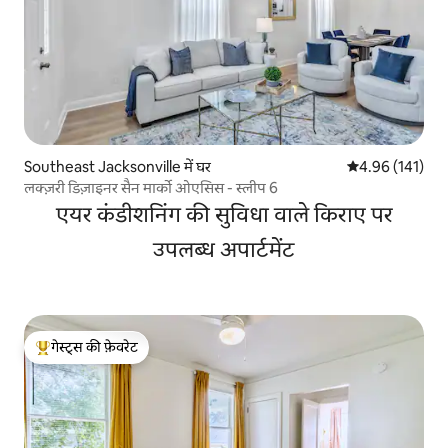
Southeast Jacksonville में घर
औसत रेटिंग 5 में स
4.96 (141)
लक्ज़री डिज़ाइनर सैन मार्को ओएसिस - स्लीप 6
एयर कंडीशनिंग की सुविधा वाले किराए पर
उपलब्ध अपार्टमेंट
गेस्ट्स की फ़ेवरेट
गेस्ट्स का टॉप फ़ेवरेट