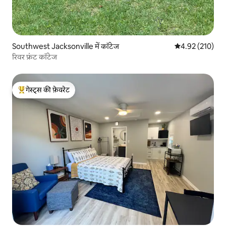
Southwest Jacksonville में कॉटेज
औसत रेटिंग 5 में स
4.92 (210)
रिवर फ्रंट कॉटेज
गेस्ट्स की फ़ेवरेट
गेस्ट्स का टॉप फ़ेवरेट