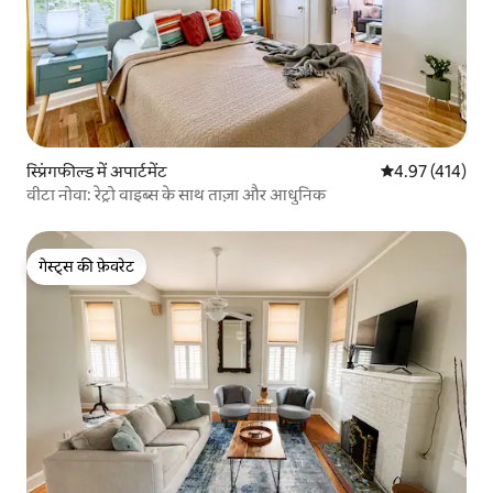
स्प्रिंगफील्ड में अपार्टमेंट
औसत रेटिंग 5 में स
4.97 (414)
वीटा नोवा: रेट्रो वाइब्स के साथ ताज़ा और आधुनिक
गेस्ट्स की फ़ेवरेट
गेस्ट्स की फ़ेवरेट