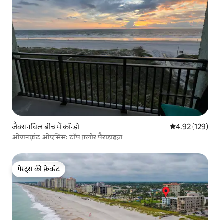
जैक्सनविल बीच में कॉन्डो
औसत रेटिंग 5 में स
4.92 (129)
ओशनफ़्रंट ओएसिस: टॉप फ़्लोर पैराडाइज़
गेस्ट्स की फ़ेवरेट
गेस्ट्स की फ़ेवरेट