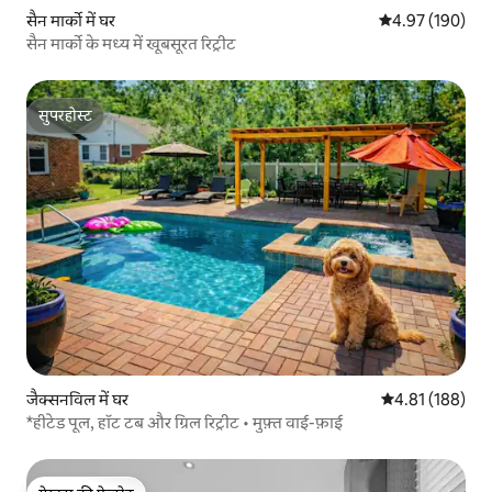
सैन मार्को में घर
औसत रेटिंग 5 में स
4.97 (190)
सैन मार्को के मध्य में खूबसूरत रिट्रीट
सुपरहोस्ट
सुपरहोस्ट
जैक्सनविल में घर
औसत रेटिंग 5 में स
4.81 (188)
*हीटेड पूल, हॉट टब और ग्रिल रिट्रीट • मुफ़्त वाई-फ़ाई