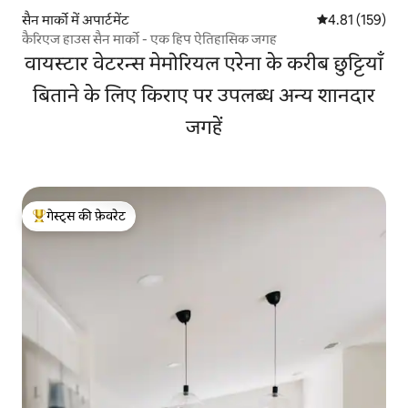
सैन मार्को में अपार्टमेंट
औसत रेटिंग 5 में स
4.81 (159)
कैरिएज हाउस सैन मार्को - एक हिप ऐतिहासिक जगह
वायस्टार वेटरन्स मेमोरियल एरेना के करीब छुट्टियाँ
बिताने के लिए किराए पर उपलब्ध अन्य शानदार
जगहें
गेस्ट्स की फ़ेवरेट
गेस्ट्स का टॉप फ़ेवरेट