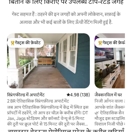
बिताने के लिए किराए पर उपलब्ध टॉप-रेटेड जगहें
गेस्ट सहमत हैं : ठहरने की इन जगहों को अपनी लोकेशन, सफ़ाई के
अलावा और भी कई बातों के लिए ऊँची रेटिंग मिली हुई है.
गेस्ट्स की फ़ेवरेट
गेस्ट्स की फ़ेवरेट
गेस्ट्स का टॉप फ़ेवरेट
गेस्ट्स का टॉप फ़ेवरेट
स्प्रिंगफील्ड में अपार्टमेंट
औसत रेटिंग 5 में से 4.98, 138 समीक्षाएँ
4.98 (138)
जैक्सनविल में घर
2 BR ऐतिहासिक स्प्रिंगफ़ील्ड अपार्टमेंट
निजी आँगन वाला आराम
के करीब
जब आप ऐतिहासिक स्प्रिंगफ़ील्ड में केंद्र में स्थित इस
आपके शांत जैक्सनविल र
प्रॉपर्टी में ठहरेंगे, तो आप हर चीज़ के करीब होंगे। DT
🌿 ऐतिहासिक सैन मार्
Jax, Jags स्टेडियम और कॉन्सर्ट वेन्यू से 5 मिनट
मौजूद इस स्टाइलिश, शा
की दूरी पर क्रूज़ पोर्ट से 15 मिनट की दूरी पर जैक्स
विशाल निजी पीछे वाले
इंटल एयरपोर्ट (JIA) से 20 मिनट की दूरी पर बीच से
की कॉफ़ी पीने या लंबे
वायस्टार वेटरन्स मेमोरियल एरेना के करीब छुट्टियाँ