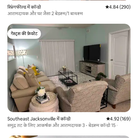
स्प्रिंगफील्ड में कॉन्डो
औसत रेटिंग 5 में स
4.84 (290)
आरामदायक और घर जैसा 2 बेडरूम/1 बाथरूम
गेस्ट्स की फ़ेवरेट
गेस्ट्स की फ़ेवरेट
Southeast Jacksonville में कॉन्डो
औसत रेटिंग 5 में स
4.92 (169)
समुद्र तट के लिए आकर्षक और आरामदायक 3 - बेडरूम कॉन्डो 15 ∙