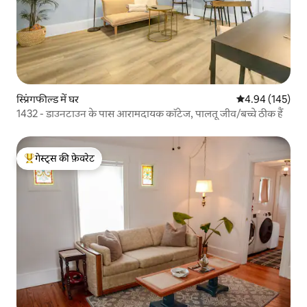
स्प्रिंगफील्ड में घर
औसत रेटिंग 5 में स
4.94 (145)
1432 - डाउनटाउन के पास आरामदायक कॉटेज, पालतू जीव/बच्चे ठीक हैं
गेस्ट्स की फ़ेवरेट
गेस्ट्स का टॉप फ़ेवरेट