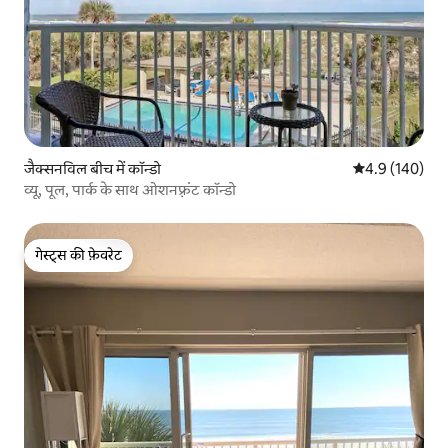
जैक्सनविल बीच में कॉन्डो
औसत रेटिंग 5 में 
4.9 (140)
व्यू, पूल, पार्क के साथ ओशनफ़्रंट कॉन्डो
गेस्ट्स की फ़ेवरेट
गेस्ट्स की फ़ेवरेट