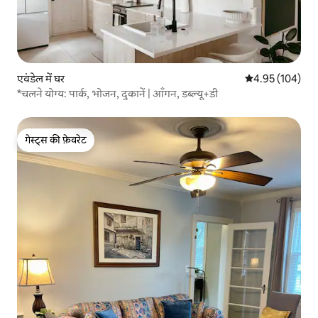
एवंडेल में घर
औसत रेटिंग 5 में स
4.95 (104)
*चलने योग्य: पार्क, भोजन, दुकानें | आँगन, डब्ल्यू+डी
गेस्ट्स की फ़ेवरेट
गेस्ट्स की फ़ेवरेट