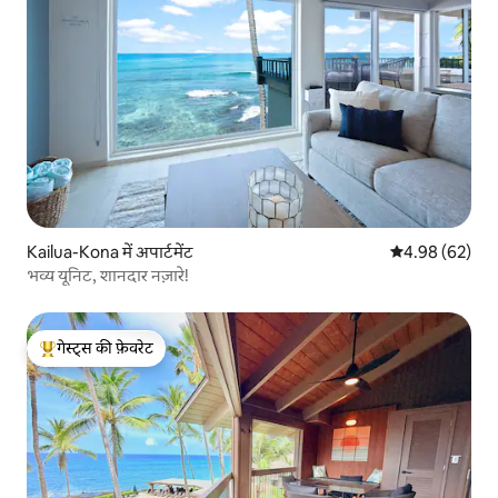
Kailua-Kona में अपार्टमेंट
औसत रेटिंग 5 में 
4.98 (62)
भव्य यूनिट, शानदार नज़ारे!
गेस्ट्स की फ़ेवरेट
गेस्ट्स का टॉप फ़ेवरेट