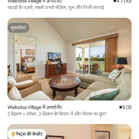
Waikoloa Village में अपार्टमेंट
औसत रेटिंग 5 मे
4.7 (10)
पहाड़ों के नज़ारे, सबसे ऊपरी मंज़िल, पूल और निजी लानाई
सुपरहोस्ट
सुपरहोस्ट
Waikoloa Village में अपार्टमेंट
औसत रेटिंग 5
5 (3)
2 बेडरूम + लॉफ़्ट, 2 बेडरूम के किराए में और गोल्फ़ पर छूट!
गेस्ट्स की फ़ेवरेट
गेस्ट्स का टॉप फ़ेवरेट