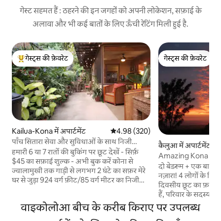
गेस्ट सहमत हैं : ठहरने की इन जगहों को अपनी लोकेशन, सफ़ाई के
अलावा और भी कई बातों के लिए ऊँची रेटिंग मिली हुई है.
गेस्ट्स की फ़ेवरेट
गेस्ट्स की फ़ेवरेट
गेस्ट्स का टॉप फ़ेवरेट
गेस्ट्स की फ़ेवरेट
Kailua-Kona में अपार्टमेंट
औसत रेटिंग 5 में से 4.98, 320 समीक्षाएँ
4.98 (320)
पाँच सितारा सेवा और सुविधाओं के साथ निजी
कैलुआ में अपार्टमेंट
ओएसिस
हमारी 6 या 7 रातों की बुकिंग पर छूट देखें - सिर्फ़
Amazing Kona Suns
$45 का सफ़ाई शुल्क - अभी बुक करें कोना से
दो बेडरूम + एक बाथरूम
ज्वालामुखी तक गाड़ी से लगभग 2 घंटे का सफ़र मेरे
नज़ारा! 4 लोगों के लिए! हमारी सितंबर की 5-
घर से जुड़ा 924 वर्ग फ़ीट/85 वर्ग मीटर का निजी
दिवसीय छूट का फ़ायदा उ
प्रवेशद्वार वाला अपार्टमेंट। शहर के केंद्र से तीन मील/
हैं, परिवार के सदस्य अपा
सात मिनट की दूरी पर। पैदल चलने या साइकिल
कोना में सबसे अच्छे सम
वाइकोलोआ बीच के करीब किराए पर उपलब्ध
चलाने के लिए अनुकूल नहीं। जल्दी/देर से चेक-इन/
और सबसे अच्छे लोग हैं
चेक-आउट की सुविधा लगभग हमेशा उपलब्ध होती