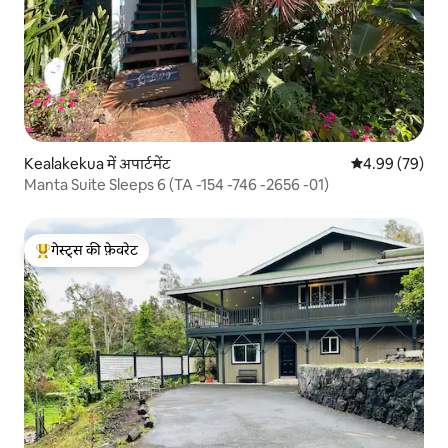
Kealakekua में अपार्टमेंट
औसत रेटिंग 5 में 
4.99 (79)
Manta Suite Sleeps 6 (TA -154 -746 -2656 -01)
गेस्ट्स की फ़ेवरेट
गेस्ट्स का टॉप फ़ेवरेट