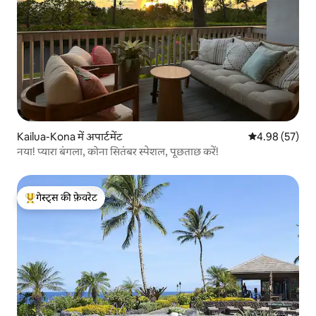
Kailua-Kona में अपार्टमेंट
औसत रेटिंग 5 में 
4.98 (57)
नया! प्यारा बंगला, कोना सितंबर स्पेशल, पूछताछ करें!
गेस्ट्स की फ़ेवरेट
गेस्ट्स का टॉप फ़ेवरेट