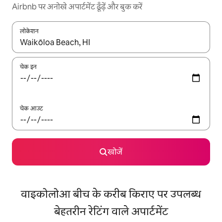
Airbnb पर अनोखे अपार्टमेंट ढूँढ़ें और बुक करें
लोकेशन
नतीजों के उपलब्ध होने पर, अप और डाउन 'ऐरो की' का इस्तेमाल करके नेविगेट करें
चेक इन
चेक आउट
खोजें
वाइकोलोआ बीच के करीब किराए पर उपलब्ध
बेहतरीन रेटिंग वाले अपार्टमेंट