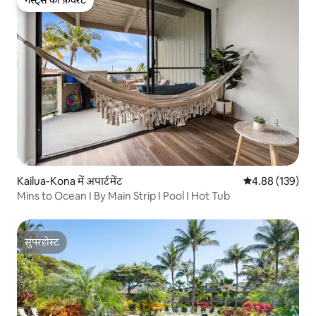
गेस्ट्स की फ़ेवरेट
गेस्ट्स की फ़ेवरेट
Kailua-Kona में अपार्टमेंट
औसत रेटिंग 5 में स
4.88 (139)
Mins to Ocean I By Main Strip I Pool I Hot Tub
सुपरहोस्ट
सुपरहोस्ट