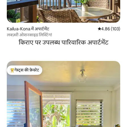
Kailua-Kona में अपार्टमेंट
औसत रेटिंग 5 में स
4.86 (103)
लक्ज़री ओशनसाइड लिस्टिंग!
किराए पर उपलब्ध पारिवारिक अपार्टमेंट
गेस्ट्स की फ़ेवरेट
गेस्ट्स का टॉप फ़ेवरेट