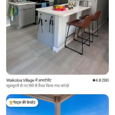
Waikoloa Village में अपार्टमेंट
औसत रेटिंग 5 में
4.8 (59)
खूबसूरती से नए सिरे से तैयार किया गया कॉन्डो
गेस्ट्स की फ़ेवरेट
गेस्ट्स का टॉप फ़ेवरेट