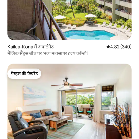
Kailua-Kona में अपार्टमेंट
औसत रेटिंग 5 में स
4.82 (340)
मैजिक सैंड्स बीच पर भव्य महासागर दृश्य कॉन्डो!
गेस्ट्स की फ़ेवरेट
गेस्ट्स की फ़ेवरेट