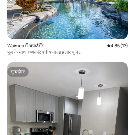
Waimea में अपार्टमेंट
औसत रेटिंग 5 में 
4.85 (13)
पूल के साथ उष्णकटिबंधीय ग्राउंड फ़्लोर यूनिट
सुपरहोस्ट
सुपरहोस्ट