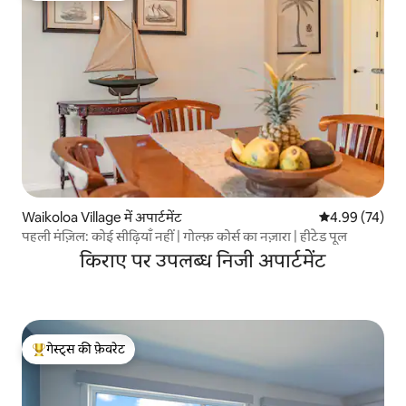
Waikoloa Village में अपार्टमेंट
औसत रेटिंग 5 में 
4.99 (74)
पहली मंज़िल: कोई सीढ़ियाँ नहीं | गोल्फ़ कोर्स का नज़ारा | हीटेड पूल
किराए पर उपलब्ध निजी अपार्टमेंट
गेस्ट्स की फ़ेवरेट
गेस्ट्स का टॉप फ़ेवरेट