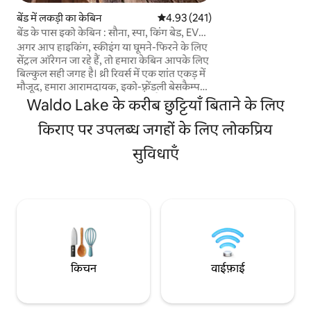
केबिन से अलग किया गया 
बेंड में लकड़ी का केबिन
औसत रेटिंग 5 में से 4.93, 241 समीक्षाएँ
4.93 (241)
यह पूरी तरह से प्लंबिंग और
बेंड के पास इको केबिन : सौना, स्पा, किंग बेड, EV
जगह उन लोगों के लिए 
प्लग
अगर आप हाइकिंग, स्कीइंग या घूमने-फिरने के लिए
आराम के साथ बाहर घूमना पसं
सेंट्रल ऑरेगन जा रहे हैं, तो हमारा केबिन आपके लिए
कम उम्र के बच्चे नहीं
बिल्कुल सही जगह है। थ्री रिवर्स में एक शांत एकड़ में
जीव नहीं।
मौजूद, हमारा आरामदायक, इको-फ़्रेंडली बेसकैम्प
आपके एडवेंचर के लिए बिल्कुल सही है। पूरा दिन
Waldo Lake के करीब छुट्टियाँ बिताने के लिए
ट्रेल्स पर बिताने के बाद हॉट टब में डूब जाएँ, बैरल
सॉना में गर्माहट पाएँ या तारों की छाँव तले आग के गड्ढे
किराए पर उपलब्ध जगहों के लिए लोकप्रिय
के पास इकट्ठा हों। अंदर, आपको नॉटी पाइन, एक
सुविधाएँ
पूर्ण रसोई, वाई-फ़ाई और सोच-समझकर रखी गई
चीज़ें मिलेंगी। बेंड और माउंट बैचलर 30 मिनट की
दूरी पर हैं। बैचलर, सनरिवर से 15 मिनट की दूरी पर
— और शोर-शराबे से दूर।
किचन
वाईफ़ाई