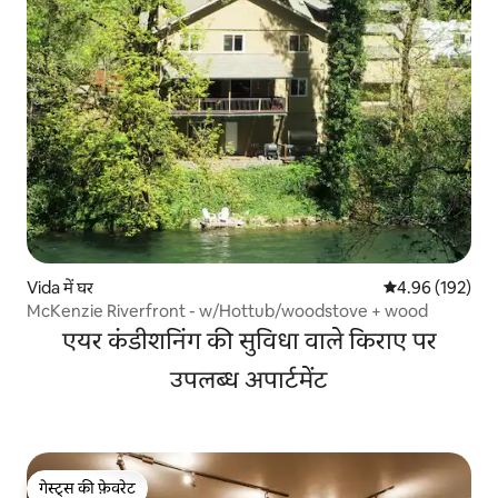
Vida में घर
औसत रेटिंग 5 में स
4.96 (192)
McKenzie Riverfront - w/Hottub/woodstove + wood
एयर कंडीशनिंग की सुविधा वाले किराए पर
उपलब्ध अपार्टमेंट
गेस्ट्स की फ़ेवरेट