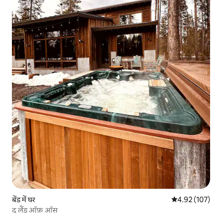
बेंड में घर
औसत रेटिंग 5 में स
4.92 (107)
द लैंड ऑफ़ ऑस