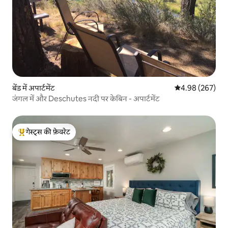
बेंड में अपार्टमेंट
औसत रेटिंग 5 में स
4.98 (267)
जंगल में और Deschutes नदी पर केबिन - अपार्टमेंट
गेस्ट्स की फ़ेवरेट
गेस्ट्स का टॉप फ़ेवरेट