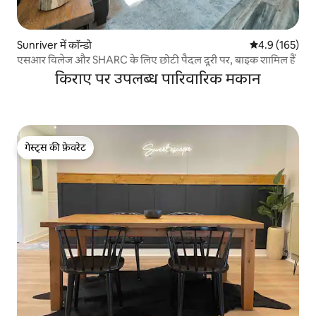
Sunriver में कॉन्डो
औसत रेटिंग 5 में 
4.9 (165)
एसआर विलेज और SHARC के लिए छोटी पैदल दूरी पर, बाइक शामिल हैं
किराए पर उपलब्ध पारिवारिक मकान
गेस्ट्स की फ़ेवरेट
गेस्ट्स की फ़ेवरेट