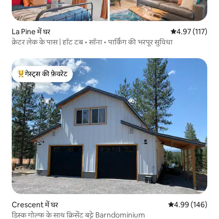
La Pine में घर
औसत रेटिंग 5 में स
4.97 (117)
क्रेटर लेक के पास | हॉट टब • सॉना • पार्किंग की भरपूर सुविधा
गेस्ट्स की फ़ेवरेट
गेस्ट्स का टॉप फ़ेवरेट
Crescent में घर
औसत रेटिंग 5 में स
4.99 (146)
डिस्क गोल्फ के साथ क्रिसेंट बट्टे Barndominium