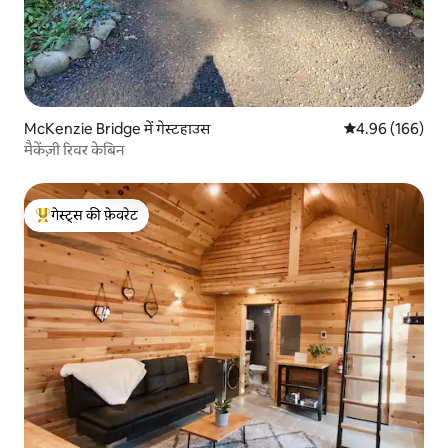
McKenzie Bridge में गेस्टहाउस
औसत रेटिंग 5 में स
4.96 (166)
मैकेंज़ी रिवर केबिन
गेस्ट्स की फ़ेवरेट
गेस्ट्स का टॉप फ़ेवरेट