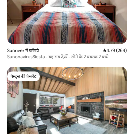
Sunriver में कॉन्डो
औसत रेटिंग 5 में स
4.79 (264)
SunonavirusSiesta - यह सब देखें - सोने के 2 वयस्क 2 बच्चे
गेस्ट्स की फ़ेवरेट
गेस्ट्स की फ़ेवरेट