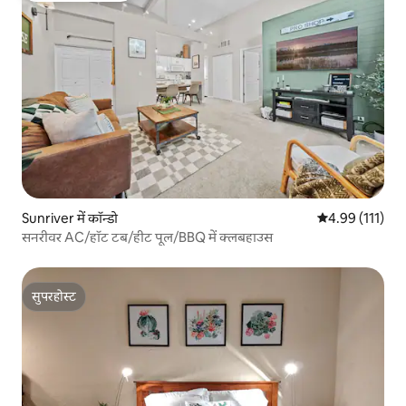
Sunriver में कॉन्डो
औसत रेटिंग 5 में स
4.99 (111)
सनरीवर AC/हॉट टब/हीट पूल/BBQ में क्लबहाउस
सुपरहोस्ट
सुपरहोस्ट