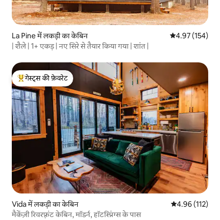
La Pine में लकड़ी का केबिन
औसत रेटिंग 5 में स
4.97 (154)
| शैले | 1+ एकड़ | नए सिरे से तैयार किया गया | शांत |
गेस्ट्स की फ़ेवरेट
गेस्ट्स का टॉप फ़ेवरेट
Vida में लकड़ी का केबिन
औसत रेटिंग 5 में स
4.96 (112)
मैकेंज़ी रिवरफ़्रंट केबिन, मॉडर्न, हॉटस्प्रिंग्स के पास