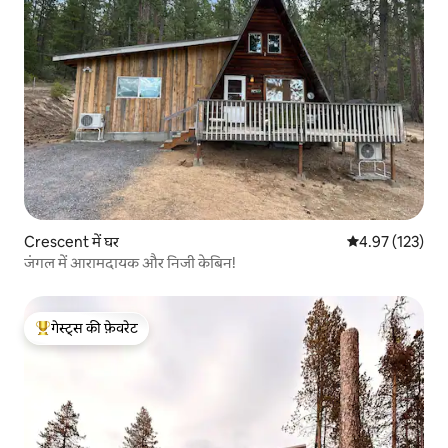
Crescent में घर
औसत रेटिंग 5 में स
4.97 (123)
जंगल में आरामदायक और निजी केबिन!
गेस्ट्स की फ़ेवरेट
गेस्ट्स का टॉप फ़ेवरेट