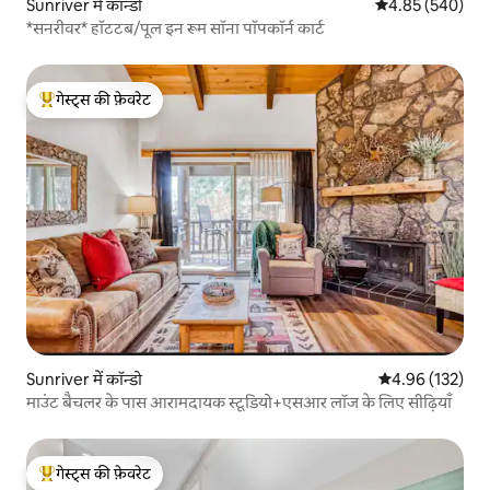
Sunriver में कॉन्डो
औसत रेटिंग 5 में स
4.85 (540)
*सनरीवर* हॉटटब/पूल इन रूम सॉना पॉपकॉर्न कार्ट
गेस्ट्स की फ़ेवरेट
गेस्ट्स का टॉप फ़ेवरेट
Sunriver में कॉन्डो
औसत रेटिंग 5 में स
4.96 (132)
माउंट बैचलर के पास आरामदायक स्टूडियो+एसआर लॉज के लिए सीढ़ियाँ
गेस्ट्स की फ़ेवरेट
गेस्ट्स का टॉप फ़ेवरेट