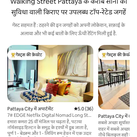
Walking Street Pattaya के करीब सॉना की
सुविधा वाली किराए पर उपलब्ध टॉप-रेटेड जगहें
गेस्ट सहमत हैं : ठहरने की इन जगहों को अपनी लोकेशन, सफ़ाई के
अलावा और भी कई बातों के लिए ऊँची रेटिंग मिली हुई है.
गेस्ट्स की फ़ेवरेट
गेस्ट्स की फ़ेवरेट
गेस्ट्स का टॉप फ़ेवरेट
गेस्ट्स का टॉप फ़ेवरेट
Pattaya City में अपार्टमेंट
औसत रेटिंग 5 में से 5.0, 36 समीक्षाएँ
5.0 (36)
7# EDGE Netflix Digital Nomad Long Stay
Pattaya City में कॉन्ड
Month Rent
हमारा कमरा 25 वीं मंजिल पर चढ़ता है, पटाया
सबसे अच्छा सूर्यास्
नॉर्थसाइड हिल्टन के समुद्र के दृश्यों में डूब जाता है,
समुद्र+पहाड़ का नज़ारा
शहर में सबसे अच्छा सन
पूर्ण 1 - बेडरूम और 1 - लिविंग रूम हेवन में एक उदार
नीचे बिलकुल सही जगह 