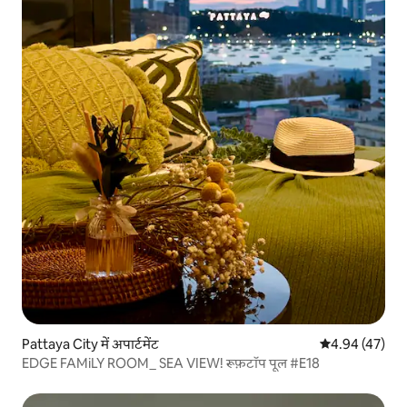
Pattaya City में अपार्टमेंट
औसत रेटिंग 5 में 
4.94 (47)
EDGE FAMiLY ROOM_ SEA VIEW! रूफ़टॉप पूल #E18