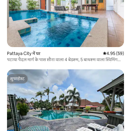
Pattaya City में घर
औसत रेटिंग 5 में 
4.95 (59)
पटाया पैदल मार्ग के पास सौना वाला 4 बेडरूम, 5 बाथरूम वाला स्विमिंग
पूल वाला विला S2 (सभी 4 बेडरूम में निजी शौचालय और बाथरूम हैं)
सुपरहोस्ट
सुपरहोस्ट