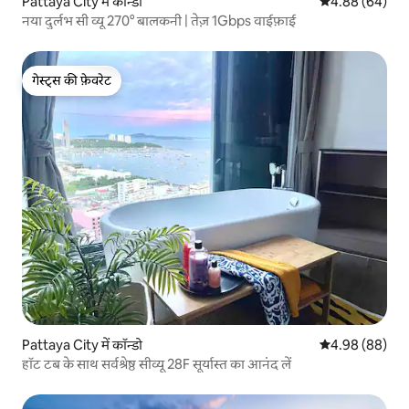
Pattaya City में कॉन्डो
औसत रेटिंग 5 में 
4.88 (64)
नया दुर्लभ सी व्यू 270° बालकनी | तेज़ 1Gbps वाईफ़ाई
गेस्ट्स की फ़ेवरेट
गेस्ट्स की फ़ेवरेट
Pattaya City में कॉन्डो
औसत रेटिंग 5 में 
4.98 (88)
हॉट टब के साथ सर्वश्रेष्ठ सीव्यू 28F सूर्यास्त का आनंद लें