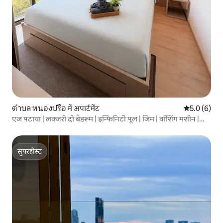
ตำบล หนองปรือ में अपार्टमेंट
औसत रेटिंग 5 म
5.0 (6)
एज पटाया | लक्जरी दो बेडरूम | इन्फिनिटी पूल | जिम | वॉशिंग मशीन |
पटाया बीच के पास | 24 घंटे सुरक्षा |
सुपरहोस्ट
सुपरहोस्ट