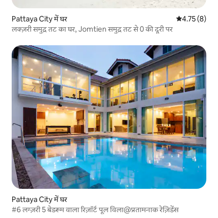
Pattaya City में घर
औसत रेटिंग 5 मे
4.75 (8)
लक्ज़री समुद्र तट का घर, Jomtien समुद्र तट से 0 की दूरी पर
Pattaya City में घर
#6 लग्ज़री 5 बेडरूम वाला रिज़ॉर्ट पूल विला@प्रतामनाक रेज़िडेंस