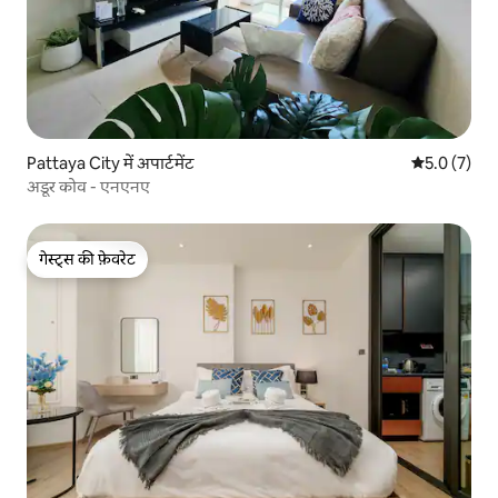
Pattaya City में अपार्टमेंट
औसत रेटिंग 5 म
5.0 (7)
अडूर कोव - एनएनए
गेस्ट्स की फ़ेवरेट
गेस्ट्स की फ़ेवरेट