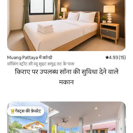
Muang Pattaya में कॉन्डो
औसत रेटिंग 5 में 
4.93 (15)
वॉकिंग स्ट्रीट सी व्यू सुइट समुद्र तट के पास
किराए पर उपलब्ध सॉना की सुविधा देने वाले
मकान
गेस्ट्स की फ़ेवरेट
गेस्ट्स का टॉप फ़ेवरेट