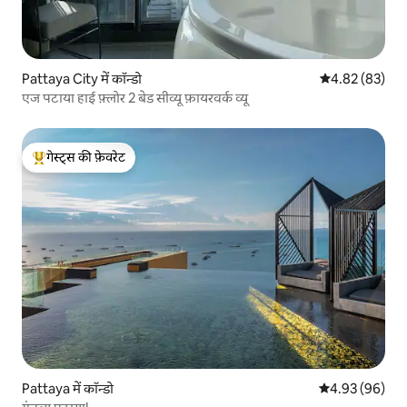
Pattaya City में कॉन्डो
औसत रेटिंग 5 में 
4.82 (83)
एज पटाया हाई फ़्लोर 2 बेड सीव्यू फ़ायरवर्क व्यू
गेस्ट्स की फ़ेवरेट
गेस्ट्स का टॉप फ़ेवरेट
Pattaya में कॉन्डो
औसत रेटिंग 5 में 
4.93 (96)