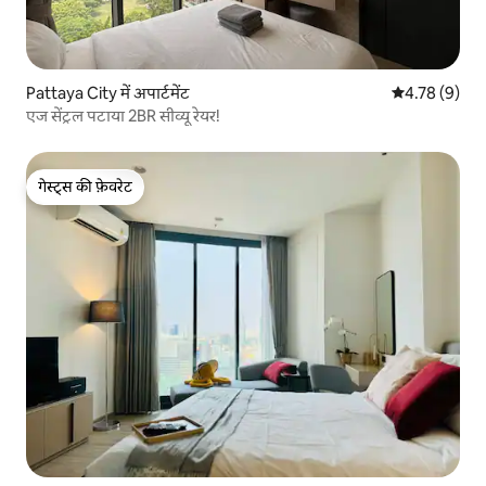
Pattaya City में अपार्टमेंट
औसत रेटिंग 5 में
4.78 (9)
एज सेंट्रल पटाया 2BR सीव्यू रेयर!
गेस्ट्स की फ़ेवरेट
गेस्ट्स की फ़ेवरेट