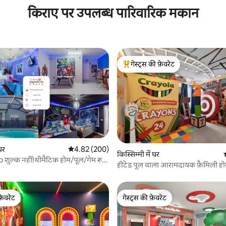
किराए पर उपलब्ध पारिवारिक मकान
गेस्ट्स की फ़ेवरेट
गेस्ट्स का टॉप फ़ेवरेट
 घर
औसत रेटिंग 5 में से 4.82, 200 समीक्षाएँ
4.82 (200)
 समीक्षाएँ
किस्सिम्मी में घर
 शुल्क नहीं!थीमैटिक होम/पूल/गेम रूम
हीटेड पूल वाला आरामदायक फ़ैमिली होम
15 मिनट की दूरी पर
फ़ेवरेट
गेस्ट्स की फ़ेवरेट
फ़ेवरेट
गेस्ट्स की फ़ेवरेट