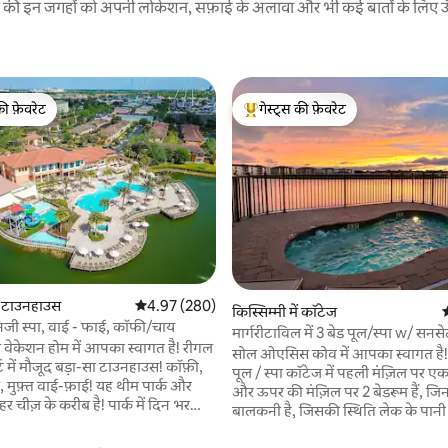
रने की इन जगहों को अपनी लोकेशन, सफ़ाई के अलावा और भी कई बातों के लिए ऊँची
की फ़ेवरेट
गेस्ट्स की फ़ेवरेट
टॉप फ़ेवरेट
गेस्ट्स का टॉप फ़ेवरेट
ें टाउनहाउस
औसत रेटिंग 5 में से 4.97, 280 समीक्षाएँ
4.97 (280)
किस्सिम्मी में कॉटेज
औ
निजी स्पा, वाई - फाई, कॉफी/चाय
मार्गरीटाविल में 3 बेड पूल/स्पा w/ सनस
 समीक्षाएँ
वेकेशन होम में आपका स्वागत है! रीगल
सोल ओएसिस कोव में आपका स्वागत है
ट में मौजूद बड़ा-सा टाउनहाउस! कॉफ़ी,
पूल / स्पा कॉटेज में पहली मंज़िल पर एक
चाय, मुफ़्त वाई-फ़ाई! यह थीम पार्क और
और ऊपर की मंज़िल पर 2 बेडरूम हैं, जिन
र चीज़ के करीब है! पार्क में दिन भर
बालकनी है, जिसकी स्थिति लेक के पानी म
रने के बाद आकर अपने निजी स्पा में
सूरज का नज़ारा देखने के लिए बिलकुल स
 रिज़ॉर्ट के वॉटर स्लाइड, हीटेड पूल, पूल