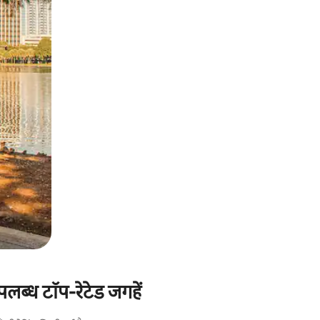
उपलब्ध टॉप-रेटेड जगहें