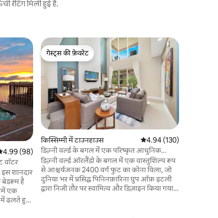
 रेटिंग मिली हुई है.
किस्सिम्मी म
गेस्ट्स की फ़ेवरेट
गेस्ट्स की
लग्ज़री कोठ
गेस्ट्स की फ़ेवरेट
गेस्ट्स की
किसिमी (फ़ोर
लग्ज़री विल
मिनट की दू
प्रस्तुत किय
डेक जो पूरी
पूल और ओवर
नंबर एक मु
में मौजूद ह
किस्सिम्मी में टाउनहाउस
औसत रेटिंग 5 में से 4.94, 13
4.94 (130)
बिलकुल सही
डिज़्नी वर्ल्ड के बगल में एक परिष्कृत आधुनिक
सत रेटिंग 5 में से 4.99, 98 समीक्षाएँ
4.99 (98)
छोटा किचन 
ओएसिस
डिज़्नी वर्ल्ड ऑरलैंडो के बगल में एक वास्तुशिल्प रूप
ेट वॉटर
से आश्चर्यजनक 2400 वर्ग फुट का कोना विला, जो
! इस शानदार
दुनिया भर में प्रसिद्ध पिनिनफ़ारिना ग्रुप ऑफ़ इटली
 बेडरूम है
द्वारा निजी तौर पर स्वामित्व और डिज़ाइन किया गया
में एक
है, जिसमें खुली अवधारणा, ऊँची छत, 4 बेडरूम (2
ें ढलते हुए
मास्टर बेडरूम – प्रत्येक मंजिल पर एक), 4 सुइट
ही है! यह
बाथरूम और नीचे आधे बाथरूम के साथ आधुनिक