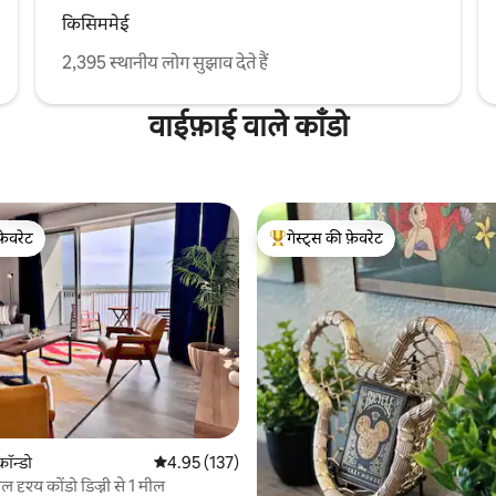
किसिममेई
2,395 स्थानीय लोग सुझाव देते हैं
वाईफ़ाई वाले काँडो
फ़ेवरेट
गेस्ट्स की फ़ेवरेट
फ़ेवरेट
गेस्ट्स का टॉप फ़ेवरेट
 समीक्षाएँ
कॉन्डो
औसत रेटिंग 5 में से 4.95, 137 समीक्षाएँ
4.95 (137)
दृश्य कोंडो डिज्नी से 1 मील