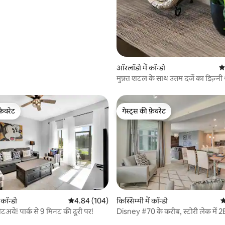
ऑरलॉडो में कॉन्डो
औस
मुफ़्त शटल के साथ उत्तम दर्जे का डिज़्न
कॉन्डो!
फ़ेवरेट
गेस्ट्स की फ़ेवरेट
फ़ेवरेट
गेस्ट्स की फ़ेवरेट
 कॉन्डो
औसत रेटिंग 5 में से 4.84, 104 समीक्षाएँ
4.84 (104)
किस्सिम्मी में कॉन्डो
औ
 गेटअवे! पार्क से 9 मिनट की दूरी पर!
Disney #70 के करीब, स्टोरी लेक में
 समीक्षाएँ
कॉन्डो