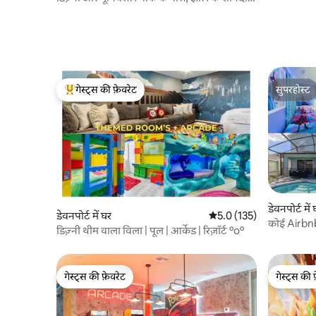
नज़ारे
गेस्ट्स की फ़ेवरेट
सुपरहोस्ट
गेस्ट्स का टॉप फ़ेवरेट
सुपरहोस्ट
डेवनपोर्ट में
डेवनपोर्ट में घर
औसत रेटिंग 5 में से 5.0, 135
5.0 (135)
कोई Airbnb
डिज़्नी थीम वाला विला | पूल | आर्केड | रिज़ॉर्ट ºoº
218391
गेस्ट्स की फ़ेवरेट
गेस्ट्स की 
गेस्ट्स की फ़ेवरेट
गेस्ट्स की 