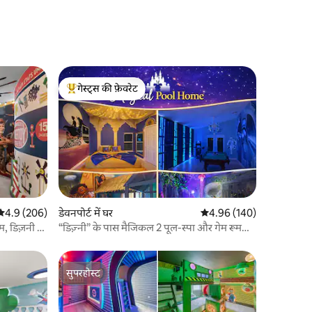
गेस्ट्स की फ़ेवरेट
गेस्ट्स का टॉप फ़ेवरेट
औसत रेटिंग 5 में से 4.9, 206 समीक्षाएँ
4.9 (206)
डेवनपोर्ट में घर
औसत रेटिंग 5 में से 4.96, 14
4.96 (140)
, डिज़नी से
“डिज़्नी” के पास मैजिकल 2 पूल-स्पा और गेम रूम
वाला विला
सुपरहोस्ट
सुपरहोस्ट