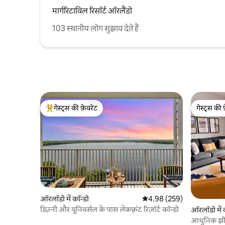
मार्गरिटाविल रिसॉर्ट ऑरलैंडो
103 स्थानीय लोग सुझाव देते हैं
गेस्ट्स की फ़ेवरेट
गेस्ट्स की 
गेस्ट्स का टॉप फ़ेवरेट
गेस्ट्स की 
ऑरलॉडो में कॉन्डो
औसत रेटिंग 5 में से 4.98, 259
4.98 (259)
डिज़्नी और यूनिवर्सल के पास लेकफ़्रंट रिज़ॉर्ट कॉन्डो
ऑरलॉडो में 
आधुनिक झील 