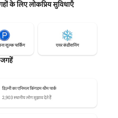
ै, लेकिन यह
जगहों के लिए लोकप्रिय सुविधाएँ
परिष्कार का प्रतीक है। सभी बाथरूम में से हर एक का
धुनिक वॉटर
अपना बाथरूम और शॉवर का सामान है। प्रॉपर्टी में या
शॉपिंग और
प्रॉपर्टी में कहीं भी कोई कैमरा नहीं है।
स्थित है,
्प और
िना शुल्क पार्किंग
एयर कंडीशनिंग
 जगहें
डिज़्नी का एनिमल किंगडम थीम पार्क
2,903 स्थानीय लोग सुझाव देते हैं