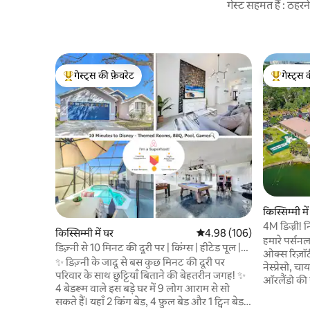
गेस्ट सहमत हैं : ठह
गेस्ट्स की फ़ेवरेट
गेस्ट्स 
गेस्ट्स का टॉप फ़ेवरेट
गेस्ट्स का 
किस्सिम्मी म
4M डिज्नी! 
किस्सिम्मी में घर
औसत रेटिंग 5 में से 4.98, 106
4.98 (106)
हमारे पर्सनल 
डिज़्नी से 10 मिनट की दूरी पर | किंग्स | हीटेड पूल |
ओक्स रिज़ॉर्
गेम्स
✨ डिज़्नी के जादू से बस कुछ मिनट की दूरी पर
नेस्प्रेसो, 
परिवार के साथ छुट्टियाँ बिताने की बेहतरीन जगह! ✨
ऑरलैंडो की ह
4 बेडरूम वाले इस बड़े घर में 9 लोग आराम से सो
मौज-मस्ती क
सकते हैं। यहाँ 2 किंग बेड, 4 फ़ुल बेड और 1 ट्विन बेड
आराम करें या