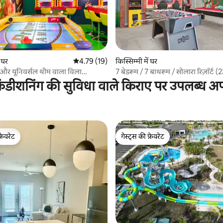
 समीक्षाएँ
ं घर
औसत रेटिंग 5 में से 4.79, 19 समीक्षाएँ
4.79 (19)
किस्सिम्मी में घर
 और यूनिवर्सल थीम वाला विला
7 बेडरूम / 7 बाथरूम / सोलारा रिज़ॉर्ट (
ॉर्ट
ंडीशनिंग की सुविधा वाले किराए पर उपलब्ध अपार
फ़ेवरेट
गेस्ट्स की फ़ेवरेट
फ़ेवरेट
गेस्ट्स की फ़ेवरेट