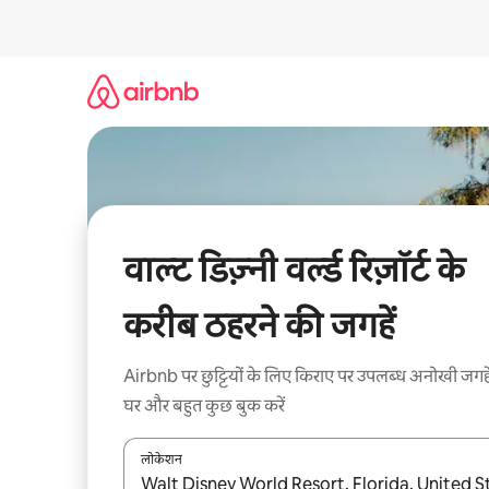
इसे
छोड़कर
सीधा
कॉन्टेंट
पर
जाएँ
वाल्ट डिज़्नी वर्ल्ड रिज़ॉर्ट के
करीब ठहरने की जगहें
Airbnb पर छुट्टियों के लिए किराए पर उपलब्ध अनोखी जगहे
घर और बहुत कुछ बुक करें
लोकेशन
नतीजों के उपलब्ध होने पर, अप और डाउन 'ऐरो की' का इस्तेमाल 