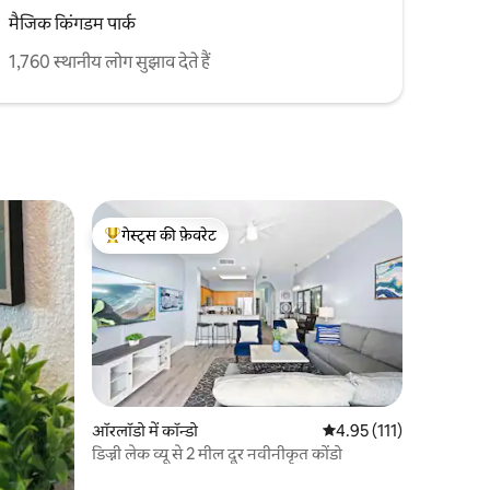
मैजिक किंगडम पार्क
1,760 स्थानीय लोग सुझाव देते हैं
गेस्ट्स की फ़ेवरेट
गेस्ट्स का टॉप फ़ेवरेट
ऑरलॉडो में कॉन्डो
औसत रेटिंग 5 में से 4.95, 11
4.95 (111)
डिज्नी लेक व्यू से 2 मील दूर नवीनीकृत कोंडो