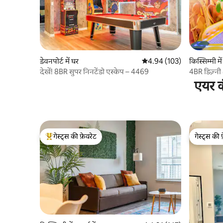
डेवनपोर्ट में घर
औसत रेटिंग 5 में से 4.94, 103
4.94 (103)
किस्सिम्मी मे
देखें! 8BR सुपर निनटेंडो एस्केप – 4469
4BR डिज़्नी
रीयूनियन रिज़
एयर क
गेस्ट्स की फ़ेवरेट
गेस्ट्स की 
गेस्ट्स का टॉप फ़ेवरेट
गेस्ट्स की 