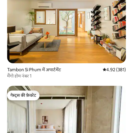
Tambon Si Phum में अपार्टमेंट
औसत रेटिंग 5 में स
4.92 (381)
मैंगो होम नंबर 1
गेस्ट्स की फ़ेवरेट
गेस्ट्स की फ़ेवरेट