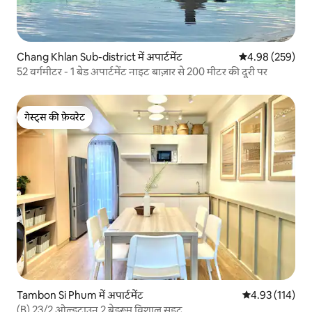
Chang Khlan Sub-district में अपार्टमेंट
औसत रेटिंग 5 में स
4.98 (259)
52 वर्गमीटर - 1 बेड अपार्टमेंट नाइट बाज़ार से 200 मीटर की दूरी पर
गेस्ट्स की फ़ेवरेट
गेस्ट्स की फ़ेवरेट
Tambon Si Phum में अपार्टमेंट
औसत रेटिंग 5 में स
4.93 (114)
(B) 23/2 ओल्डटाउन 2 बेडरूम विशाल सुइट