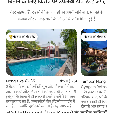
बिताने के लिए किराए पर उपलब्ध टॉप-रेटेड जगहें
गेस्ट सहमत हैं : ठहरने की इन जगहों को अपनी लोकेशन, सफ़ाई के
अलावा और भी कई बातों के लिए ऊँची रेटिंग मिली हुई है.
गेस्ट्स की फ़ेवरेट
गेस्ट्स की फ़ेवरेट
गेस्ट्स का टॉप फ़ेवरेट
गेस्ट्स की फ़ेवरेट
Nong Kwai में कोठी
औसत रेटिंग 5 में से 5.0, 175 समीक्षाएँ
5.0 (175)
Tambon Nong Ph
में कोठी
2 बेडरूम विला, इन्फ़िनिटी पूल और नौकरानी सेवा,
Cyngam Retreat - स
विला
आराम करने और लिप्त होने के लिए सही जगह हमारी
1.21 हेक्टेयर पर निर
छुट्टियों के विला में है। लक्जरी हमारे बंगले में आपका
परिवार या दोस्तों के सा
इंतजार कर रहा है, उष्णकटिबंधीय लैंडस्केप गार्डन में
एकदम सही है। चियांग 
सेट है, एक शांतिपूर्ण स्वर्ग बनाता है जहां आप बड़े
दीवारों और हवाई अड्डे से 
अनंत पूल द्वारा सूरज को खोल सकते हैं और सोख
सभी आवश्यकताओं के 