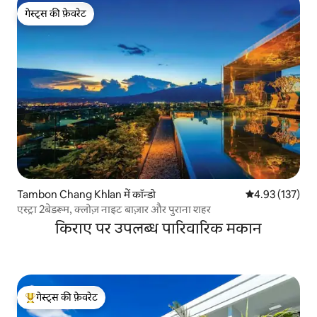
गेस्ट्स की फ़ेवरेट
गेस्ट्स की फ़ेवरेट
Tambon Chang Khlan में कॉन्डो
औसत रेटिंग 5 में स
4.93 (137)
एस्ट्रा 2बेडरूम, क्लोज़ नाइट बाज़ार और पुराना शहर
किराए पर उपलब्ध पारिवारिक मकान
गेस्ट्स की फ़ेवरेट
गेस्ट्स का टॉप फ़ेवरेट