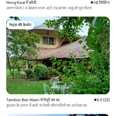
Nong Kwai में कोठी
ठहरने की नई जग
नई लिस्टिंग
अरुण विला | 4 बेडरूम वाला आर्ट एंड क्राफ्ट जकूज़ी पूल विला
गेस्ट्स की फ़ेवरेट
गेस्ट्स की फ़ेवरेट
Tambon Ban Waen में मिट्टी का घर
औसत रेटिंग 5 मे
5.0 (22)
कुदरत के दामन में बसी अनोखी जीवनशैली का अनोखा घर