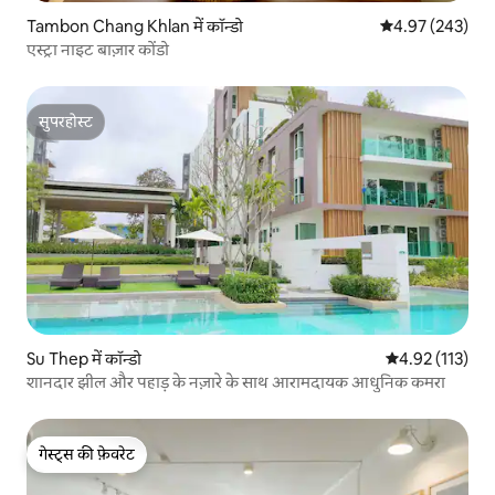
Tambon Chang Khlan में कॉन्डो
औसत रेटिंग 5 में स
4.97 (243)
एस्ट्रा नाइट बाज़ार कोंडो
सुपरहोस्ट
सुपरहोस्ट
Su Thep में कॉन्डो
औसत रेटिंग 5 में स
4.92 (113)
शानदार झील और पहाड़ के नज़ारे के साथ आरामदायक आधुनिक कमरा
गेस्ट्स की फ़ेवरेट
गेस्ट्स की फ़ेवरेट