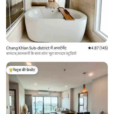
Chang Khlan Sub-district में अपार्टमेंट
औसत रेटिंग 5 में स
4.87 (145)
बाथटब,बालकनी के साथ शांत भूरा शानदार स्टूडियो
गेस्ट्स की फ़ेवरेट
गेस्ट्स का टॉप फ़ेवरेट