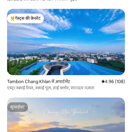
गेस्ट्स की फ़ेवरेट
गेस्ट्स का टॉप फ़ेवरेट
Tambon Chang Khlan में अपार्टमेंट
औसत रेटिंग 5 में स
4.96 (108)
एस्ट्रा स्काई रिवर, स्काई पूल, हाई फ़्लोर, शानदार नज़ारा
सुपरहोस्ट
सुपरहोस्ट