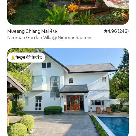
Mueang Chiang Mai में घर
औसत रेटिंग 5 में स
4.96 (246)
Nimman Garden Villa @ Nimmanhaemin
गेस्ट्स की फ़ेवरेट
गेस्ट्स का टॉप फ़ेवरेट