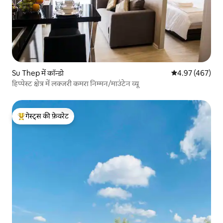
Su Thep में कॉन्डो
औसत रेटिंग 5 में स
4.97 (467)
हिप्पेस्ट क्षेत्र में लक्जरी कमरा निम्मन/माउंटेन व्यू
गेस्ट्स की फ़ेवरेट
गेस्ट्स का टॉप फ़ेवरेट