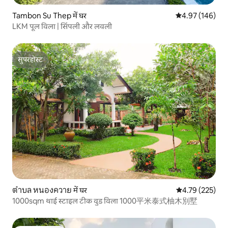
Tambon Su Thep में घर
औसत रेटिंग 5 में स
4.97 (146)
LKM पूल विला | सिंपली और लवली
सुपरहोस्ट
सुपरहोस्ट
ตำบล หนองควาย में घर
औसत रेटिंग 5 में स
4.79 (225)
1000sqm थाई स्टाइल टीक वुड विला 1000平米泰式柚木別墅