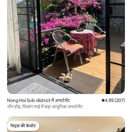
Nong Hoi Sub-district में अपार्टमेंट
औसत रेटिंग 5 में स
4.95 (207)
नोंग होइ, चियांग माई में बड़ा आधुनिक अपार्टमेंट
गेस्ट्स की फ़ेवरेट
गेस्ट्स की फ़ेवरेट