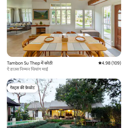
Tambon Su Thep में कोठी
औसत रेटिंग 5 में स
4.98 (109)
ऐ हाउस निम्मन चियांग माई
गेस्ट्स की फ़ेवरेट
गेस्ट्स की फ़ेवरेट