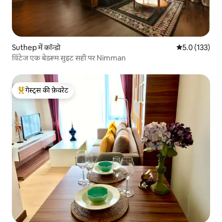
Suthep में कॉन्डो
औसत रेटिंग 5 में 
5.0 (133)
विंटेज एक बेडरूम सुइट सही पर Nimman
गेस्ट्स की फ़ेवरेट
गेस्ट्स का टॉप फ़ेवरेट