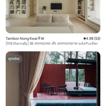
Tambon Nong Kwai में घर
औसत रेटिंग 5 में 
4.98 (53)
[918 Eternally] 3B आरामदायक और आरामदायक घर wAirPurifier
सुपरहोस्ट
सुपरहोस्ट