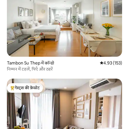
Tambon Su Thep में कॉन्डो
औसत रेटिंग 5 में स
4.93 (153)
निम्मन में टहलें, पिएँ और ठहरें
गेस्ट्स की फ़ेवरेट
गेस्ट्स का टॉप फ़ेवरेट