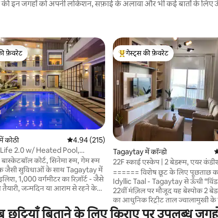
रने की इन जगहों को अपनी लोकेशन, सफ़ाई के अलावा और भी कई बातों के लिए ऊँची
की फ़ेवरेट
गेस्ट्स की फ़ेवरेट
टॉप फ़ेवरेट
गेस्ट्स का टॉप फ़ेवरेट
 समीक्षाएँ
ें कोठी
औसत रेटिंग 5 में से 4.94, 215 समीक्षाएँ
4.94 (215)
Life 2.0 w/ Heated Pool,
Tagaytay में कॉन्डो
औ
 Court
, बास्केटबॉल कोर्ट, सिनेमा रूम, गेम रूम
22F स्काई एस्केप | 2 बेडरूम, एयर कं
 जैसी सुविधाओं के साथ Tagaytay में
फाई+Netflix+ताल का नज़ारा
====== विशेष छूट के लिए पूछताछ क
लिश, 1,000 वर्गमीटर का रिज़ॉर्ट - जैसे
Idyllic Taal - Tagaytay से ऊँची “विंड 
 तैयारी, जन्मदिन या आराम से रहने के
22वीं मंज़िल पर मौजूद यह बेस्पोक 2 बे
अपने ठहरने के दौरान अपने समूह के
का आधुनिक रिट्रीट ताल ज्वालामुखी के ब
 क्लबहाउस जैसी जगह की तस्वीर। 8
नज़ारे पेश करता है। चिकना न्यूनतम और 
ीब छुट्टियाँ बिताने के लिए किराए पर उपलब्ध जगह
 लिए पार्किंग, बड़े समूहों के लिए बिल्कुल