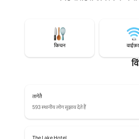
है, जो आराम करने, खाने - पीने या लुभावने नज़ारों में
सही। हमारे
भिगोने के लिहाज़ से बिल्कुल सही है। मध्य - शताब्दी
के लिए तैया
के आधुनिक और समकालीन सौंदर्य के साथ डिज़ाइन
नहीं लिया जा
किया गया, यह आरामदायक हेवन वास्तव में तरोताज़ा
निजी परिधि बा
करने वाली जगह के लिए शैली, आराम और प्रकृति को
सीसीटीवी कैम
मिलाता है।
किचन
वाईफ़
वि
तागेतै
593 स्थानीय लोग सुझाव देते हैं
The Lake Hotel