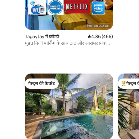
Tagaytay में कॉन्डो
औसत रेटिंग 5 में से 4.86, 466
4.86 (466)
मुफ़्त निजी पार्किंग के साथ ठाठ और आरामदायक
जगह
गेस्ट्स की फ़ेवरेट
गेस्ट्स 
गेस्ट्स की फ़ेवरेट
गेस्ट्स का 