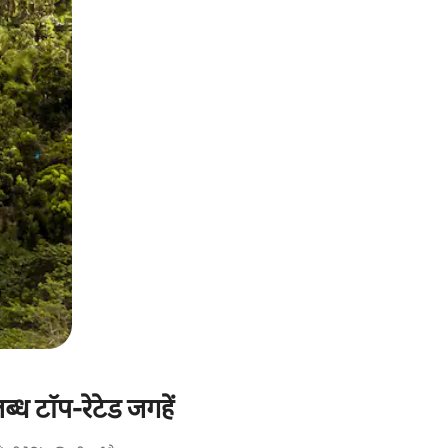
ब्ध टॉप-रेटेड जगहें