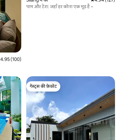
पाम और टेरा: जहाँ हर कोना एक मूड है ~
सत रेटिंग 5 में से 4.95, 100 समीक्षाएँ
4.95 (100)
गेस्ट्स की फ़ेवरेट
गेस्ट्स की फ़ेवरेट