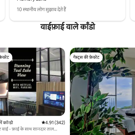
10 स्थानीय लोग सुझाव देते हैं
वाईफ़ाई वाले काँडो
फ़ेवरेट
गेस्ट्स की फ़ेवरेट
फ़ेवरेट
गेस्ट्स की फ़ेवरेट
ं कॉन्डो
औसत रेटिंग 5 में से 4.91, 342 समीक्षाएँ
4.91 (342)
 वाई - फ़ाई के साथ शानदार ताल
ृश्य