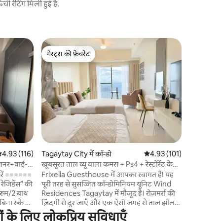
 रेटिंग मिली हुई है.
Tagaytay C
गेस्ट्स की फ़ेवरेट
गेस्ट्स की
तागायताय म
गेस्ट्स की फ़ेवरेट
गेस्ट्स की
टागाइटे के 
की गई जगह 
महसूस करे
आरामदायक
स्टाइलिश इ
माहौल से मिलता है। यह जगह
मौजूद है, ज
चलाकर ताग
बेहतरीन डाइ
सत रेटिंग 5 में से 4.93, 116 समीक्षाएँ
4.93 (116)
Tagaytay City में कॉन्डो
औसत रेटिंग 5 में से 4.93, 10
4.93 (101)
जगह फुर्सत
खोज करने,
डीशनर+वाई-
खूबसूरत ताल व्यू वाला कमरा + Ps4 + रेस्टोरेंट के
जाती है।
करीब
रें ======
Frixella Guesthouse में आपका स्वागत है! यह
रेजिडेंस” की
पूरी तरह से सुसज्जित कॉन्डोमिनियम यूनिट Wind
डरूम/2 बाथ
Residences Tagaytay में मौजूद है। रोज़मर्रा की
िना रुके हुए
ज़िंदगी से दूर जाएँ और एक ऐसी जगह से ताल झील
मध्य -
और ज्वालामुखी के शानदार नज़ारों का मज़ा लें, जो
ों के लिए लोकप्रिय सुविधाएँ