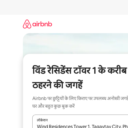
इसे
छोड़कर
सीधा
कॉन्टेंट
पर
जाएँ
विंड रेसिडेंस टॉवर 1 के करीब
ठहरने की जगहें
Airbnb पर छुट्टियों के लिए किराए पर उपलब्ध अनोखी जगहे
घर और बहुत कुछ बुक करें
लोकेशन
नतीजों के उपलब्ध होने पर, अप और डाउन 'ऐरो की' का इस्तेमाल 