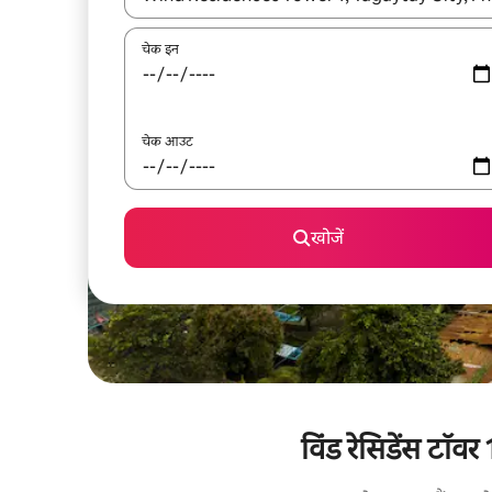
चेक इन
चेक आउट
खोजें
विंड रेसिडेंस टॉवर