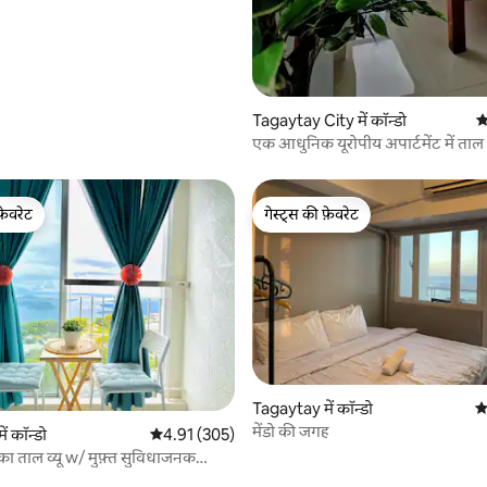
 समीक्षाएँ
Tagaytay City में कॉन्डो
औ
एक आधुनिक यूरोपीय अपार्टमेंट में ताल 
फ़ेवरेट
गेस्ट्स की फ़ेवरेट
फ़ेवरेट
गेस्ट्स की फ़ेवरेट
Tagaytay में कॉन्डो
औ
मेंडो की जगह
ं कॉन्डो
औसत रेटिंग 5 में से 4.91, 305 समीक्षाएँ
4.91 (305)
का ताल व्यू w/ मुफ़्त सुविधाजनक