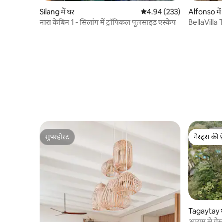
Silang में घर
औसत रेटिंग 5 में से 4.94, 233
4.94 (233)
Alfonso में
नारा केबिन 1 - सिलांग में ट्रॉपिकल पूलसाइड एस्केप
BellaVilla
सुपरहोस्ट
गेस्ट्स की 
सुपरहोस्ट
गेस्ट्स की 
Tagaytay म
आराम से गेस