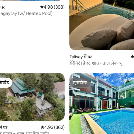
 समीक्षाएँ
 घर
औसत रेटिंग 5 में से 4.98, 308 समीक्षाएँ
4.98 (308)
 Tagaytay (w/ Heated Pool)
Talisay में घर
औ
सेरेनिटी क्रेस्ट शांत - ताल लेक व्यू
फ़ेवरेट
सुपरहोस्ट
फ़ेवरेट
सुपरहोस्ट
ें घर
औसत रेटिंग 5 में से 4.93, 362 समीक्षाएँ
4.93 (362)
्ट हाउस w/पूल और बिग गार्डन