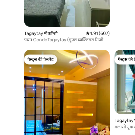
Tagaytay में कॉन्डो
औसत रेटिंग 5 में से 4.91, 607
4.91 (607)
पवन CondoTagaytay (मुफ़्त व्यक्तिगत निजी
पार्किंग)
गेस्ट्स की फ़ेवरेट
गेस्ट्स की 
गेस्ट्स की फ़ेवरेट
गेस्ट्स की 
Tagaytay मे
क्लासी नूक 
पार्किंग