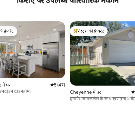
किराए पर उपलब्ध पारिवारिक मकान
की फ़ेवरेट
गेस्ट्स की फ़ेवरेट
टॉप फ़ेवरेट
गेस्ट्स का टॉप फ़ेवरेट
में घर
औसत रेटिंग 5 में से 5, 47 समीक्षाएँ
5 (47)
उनटाउन टाउनहोम!
Cheyenne में घर
औस
इनडोर फ़ायरप्लेस के साथ खुशनुमा 2 बे
घर।