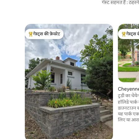
गेस्ट सहमत हैं : ठह
गेस्ट्स की फ़ेवरेट
गेस्ट्स 
गेस्ट्स का टॉप फ़ेवरेट
गेस्ट्स का 
Cheyenne मे
ट्रूडी का चेये
हॉलिडे पार्
डाउनटाउन शा
यह पार्क एक
लिए या आराम
फ़्रंटियर पार
मील की दूरी प
1,200 वर्गफ