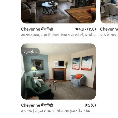
Cheyenne में कॉन्डो
औसत रेटिंग 5 में से 4.97, 158
4.97 (158)
Cheyenne म
आरामदायक, नया रीमॉडल किया गया कॉन्डो, बीचों -
यार्ड के सा
बीच मौजूद
सुपरहोस्ट
सुपरहोस्ट
Cheyenne में कॉन्डो
औसत रेटिंग 5 में से 5, 
5 (6)
द एल्डर | सेंट्रल शायन में सोच-समझकर तैयार किया
गया आरामदायक ठिकाना