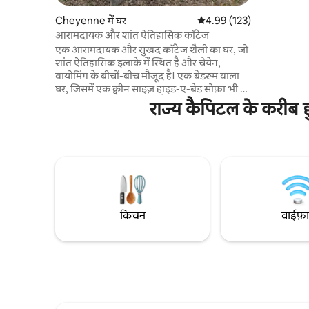
अपार्टमेंट म
Cheyenne में घर
औसत रेटिंग 5 में से 4.99, 123
4.99 (123)
द्वार है जिसम
आरामदायक और शांत ऐतिहासिक कॉटेज
कोड है। यह अ
है, क्योंकि य
एक आरामदायक और सुखद कॉटेज शैली का घर, जो
शांत ऐतिहासिक इलाके में स्थित है और चेयेन,
वायोमिंग के बीचों-बीच मौजूद है। एक बेडरूम वाला
घर, जिसमें एक क्वीन साइज़ हाइड-ए-बेड सोफ़ा भी है,
जिसमें कुल 4 लोग सो सकते हैं। अच्छी तरह से
राज्य कैपिटल के करीब छु
प्रशिक्षित, घर में पाले जाने वाले कुत्तों का स्वागत है,
बिल्लियों का नहीं। चेन लिंक वाली बाड़ के पास गली में
पार्किंग की सुविधा मौजूद है + एक छोटा-सा, पूरी तरह
से बाड़ से घिरा हुआ पीछे का यार्ड। हॉलिडे पार्क सिर्फ़ 5
मिनट की पैदल दूरी पर है, जहाँ आपका परिवार
आराम से टहलने का मज़ा ले सकता है...और शायन
रीजनल एयरपोर्ट और अस्पताल 5 मिनट की ड्राइव की
दूरी पर हैं।
किचन
वाईफ़