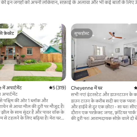
रने की इन जगहों को अपनी लोकेशन, सफ़ाई के अलावा और भी कई बातों के लिए ऊँची
की फ़ेवरेट
सुपरहोस्ट
टॉप फ़ेवरेट
सुपरहोस्ट
ं अपार्टमेंट
औसत रेटिंग 5 में से 5, 319 समीक्षाएँ
5 (319)
Cheyenne में घर
औ
न अपार्टमेंट
सभी नए! इंटरस्टेट और डाउनटाउन के क
क से पश्चिम की ओर 1 ब्लॉक और
डाउन टाउन के करीब सदी का एक प्यारा -
येन से आधा मील की दूरी पर मौजूद है।
और हाईवे से दूर एक छोटा - सा घर। सी
 झील के साथ सुंदर है और पावर वॉक के
दौरान एक परफ़ेक्ट जगह, फ़्रंटियर पार्क
 से टहलने के लिए बढ़िया है। मेरा घर
की दूरी पर। आरामदायक सोफ़े वाले दो बेडरूम और
्क और चेयेन फ़्रंटियर डेज़ रोडियो से सिर्फ़ 2
एक ऐसी जगह, जहाँ अधिकतम 5 लोग रह 
र है। मेहमान मेरे घर के बेसमेंट में मौजूद
परिवारों, जोड़ों या एकल लोगों के लिए बिल्कुल सही।
़ुट के धूपदार और पश्चिमी शैली के
सभी प्रमुख उपकरणों, पूरे आकार के वॉशर और ड्रायर