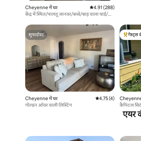
Cheyenne में घर
औसत रेटिंग 5 में से 4.91, 288
4.91 (288)
केंद्र में स्थित/पालतू जानवर/बच्चे/बाड़ वाला यार्ड/
वाईफ़ाई
सुपरहोस्ट
गेस्ट्स 
सुपरहोस्ट
गेस्ट्स का 
Cheyenne में घर
औसत रेटिंग 5 में से 4.75, 
4.75 (4)
Cheyenne 
गोल्डन ऑवर वाली लिस्टिंग
कैपिटल सिट
एयर क