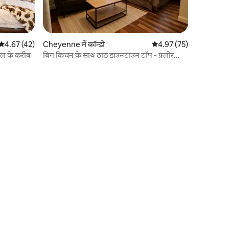
औसत रेटिंग 5 में से 4.67, 42 समीक्षाएँ
4.67 (42)
Cheyenne में कॉन्डो
औसत रेटिंग 5 में से 4.97, 7
4.97 (75)
टल के करीब
बिग किचन के साथ ठाठ डाउनटाउन टॉप - फ़्लोर
स्टूडियो