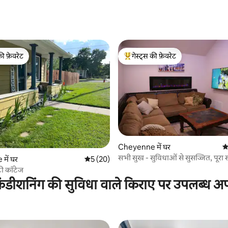
 समीक्षाएँ
की फ़ेवरेट
गेस्ट्स की फ़ेवरेट
टॉप फ़ेवरेट
गेस्ट्स का टॉप फ़ेवरेट
Cheyenne में घर
औ
सभी सुख - सुविधाओं से सुसज्जित, पूरा स
4 समीक्षाएँ
में घर
औसत रेटिंग 5 में से 5, 20 समीक्षाएँ
5 (20)
ी कॉटेज
ंडीशनिंग की सुविधा वाले किराए पर उपलब्ध अपार