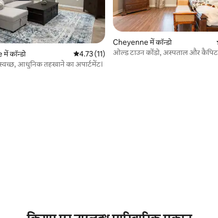
Cheyenne में कॉन्डो
ओल्ड टाउन कोंडो, अस्पताल और कैपि
 समीक्षाएँ
ें कॉन्डो
औसत रेटिंग 5 में से 4.73, 11 समीक्षाएँ
4.73 (11)
थ स्वच्छ, आधुनिक तहखाने का अपार्टमेंट।
6 समीक्षाएँ