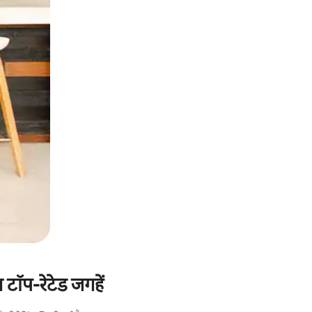
 टॉप-रेटेड जगहें