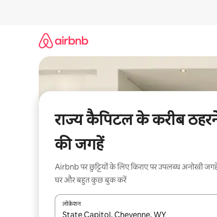
इसे
छोड़कर
सीधा
कॉन्टेंट
पर
जाएँ
राज्य कैपिटल के करीब ठहरन
की जगहें
Airbnb पर छुट्टियों के लिए किराए पर उपलब्ध अनोखी जगहे
घर और बहुत कुछ बुक करें
लोकेशन
नतीजों के उपलब्ध होने पर, अप और डाउन 'ऐरो की' का इस्तेमाल 