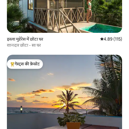
इस्ला मुहेरेस में छोटा घर
औसत रेटिंग 5 में स
4.89 (115)
शानदार छोटा - सा घर
गेस्ट्स की फ़ेवरेट
गेस्ट्स का टॉप फ़ेवरेट