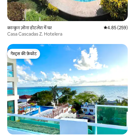
कान्कुन ज़ोना होटलेरा में घर
औसत रेटिंग 5 में स
4.85 (259)
Casa Cascadas Z. Hotelera
गेस्ट्स की फ़ेवरेट
गेस्ट्स की फ़ेवरेट