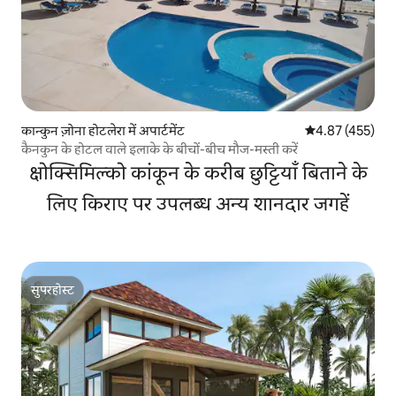
कान्कुन ज़ोना होटलेरा में अपार्टमेंट
औसत रेटिंग 5 में स
4.87 (455)
कैनकुन के होटल वाले इलाके के बीचों-बीच मौज-मस्ती करें
क्षोक्सिमिल्को कांकून के करीब छुट्टियाँ बिताने के
लिए किराए पर उपलब्ध अन्य शानदार जगहें
सुपरहोस्ट
सुपरहोस्ट