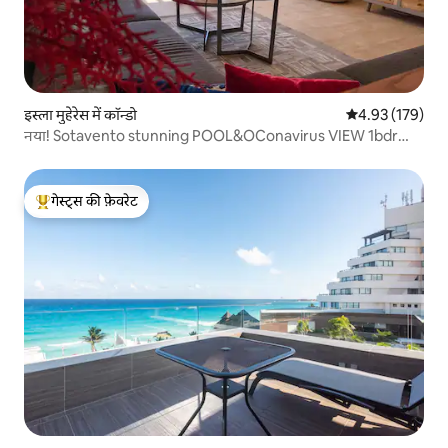
इस्ला मुहेरेस में कॉन्डो
औसत रेटिंग 5 में स
4.93 (179)
नया! Sotavento stunning POOL&OConavirus VIEW 1bdr
CONDO
गेस्ट्स की फ़ेवरेट
गेस्ट्स का टॉप फ़ेवरेट