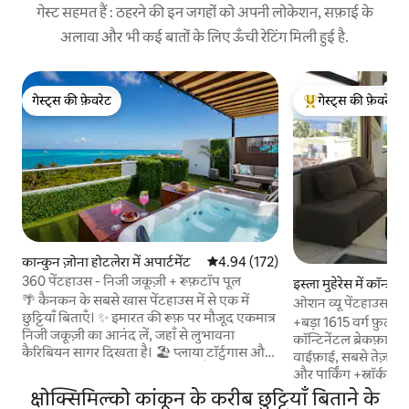
गेस्ट सहमत हैं : ठहरने की इन जगहों को अपनी लोकेशन, सफ़ाई के
अलावा और भी कई बातों के लिए ऊँची रेटिंग मिली हुई है.
गेस्ट्स की फ़ेवरेट
गेस्ट्स की फ़ेवरेट
गेस्ट्स की फ़ेवरेट
गेस्ट्स का टॉप फ़ेवरेट
कान्कुन ज़ोना होटलेरा में अपार्टमेंट
औसत रेटिंग 5 में से 4.94, 172 समीक्षाएँ
4.94 (172)
360 पेंटहाउस - निजी जकूज़ी + रूफ़टॉप पूल
इस्ला मुहेरेस में कॉन्डो
🌴 कैनकन के सबसे खास पेंटहाउस में से एक में
ओशन व्यू पेंटहाउस | गो
छुट्टियाँ बिताएँ। ✨ इमारत की रूफ़ पर मौजूद एकमात्र
नाश्ता
+बड़ा 1615 वर्ग फ़ुट x 2
निजी जकूज़ी का आनंद लें, जहाँ से लुभावना
कॉन्टिनेंटल ब्रेकफ़ास्ट 
कैरिबियन सागर दिखता है। 🏖️ प्लाया टॉर्टुगास और
वाईफ़ाई, सबसे तेज़ इंट
इस्ला मुजेरेस फ़ेरी के ठीक सामने। 🌃 कैनकन की
और पार्किंग +स्नॉर्कल
नाइटलाइफ़ से सिर्फ़ 5 मिनट की दूरी पर 📶 तेज़
+पेशेवर सीरीज़ स्टेनल
क्षोक्सिमिल्को कांकून के करीब छुट्टियाँ बिताने के
वाई-फ़ाई 🚗 मुफ़्त पार्किंग 🔑 खुद से चेक इन 💬
चॉकलेट की लकड़ी +इसम