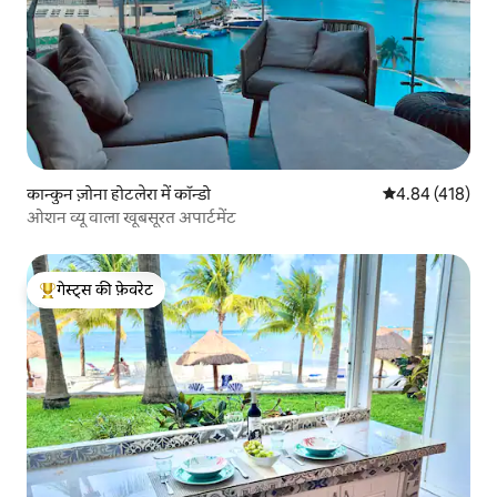
कान्कुन ज़ोना होटलेरा में कॉन्डो
औसत रेटिंग 5 में स
4.84 (418)
ओशन व्यू वाला खूबसूरत अपार्टमेंट
गेस्ट्स की फ़ेवरेट
गेस्ट्स का टॉप फ़ेवरेट