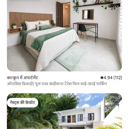
कान्कुन में अपार्टमेंट
औसत रेटिंग 5 में स
4.94 (112)
ओएसिस प्रिवाडो| पूल एयर कंडीशनर टेरेस ग्रिल वाई-फ़ाई पार्किंग
गेस्ट्स की फ़ेवरेट
गेस्ट्स की फ़ेवरेट