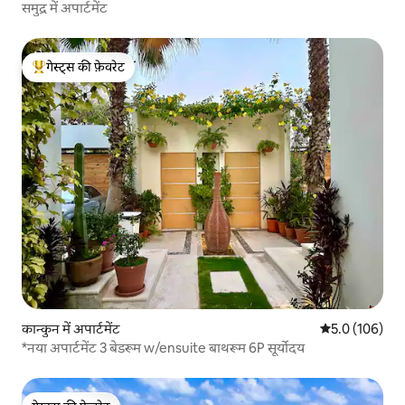
समुद्र में अपार्टमेंट
गेस्ट्स की फ़ेवरेट
गेस्ट्स का टॉप फ़ेवरेट
कान्कुन में अपार्टमेंट
औसत रेटिंग 5 में 
5.0 (106)
*नया अपार्टमेंट 3 बेडरूम w/ensuite बाथरूम 6P सूर्योदय