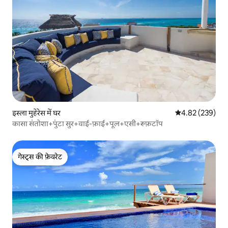
इस्ला मुहेरेस में घर
औसत रेटिंग 5 में स
4.82 (239)
कासा संतोशा+पुंटा सुर+वाई-फ़ाई+पूल+एसी+रूफ़टॉप
गेस्ट्स की फ़ेवरेट
गेस्ट्स की फ़ेवरेट