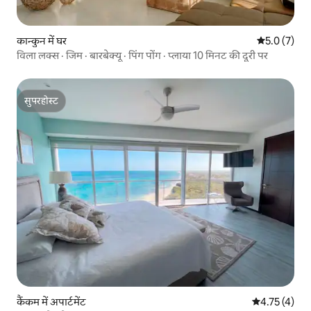
कान्कुन में घर
औसत रेटिंग 5 म
5.0 (7)
विला लक्स · जिम · बारबेक्यू · पिंग पोंग · प्लाया 10 मिनट की दूरी पर
सुपरहोस्ट
सुपरहोस्ट
कैंकम में अपार्टमेंट
औसत रेटिंग 5 मे
4.75 (4)