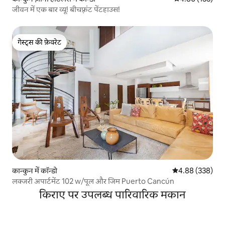
जीवन में एक बार व्यू! बीचफ़्रंट पेंटहाउस!
गेस्ट्स की फ़ेवरेट
गेस्ट्स की फ़ेवरेट
कान्कुन में कॉन्डो
औसत रेटिंग 5 में स
4.88 (338)
लक्जरी अपार्टमेंट 102 w/पूल और जिम Puerto Cancún
किराए पर उपलब्ध पारिवारिक मकान