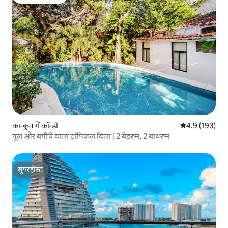
गेस्ट्स की फ़ेवरेट
कान्कुन में कॉन्डो
औसत रेटिंग 5 में 
4.9 (193)
पूल और बगीचे वाला ट्रॉपिकल विला | 2 बेडरूम, 2 बाथरूम
सुपरहोस्ट
सुपरहोस्ट