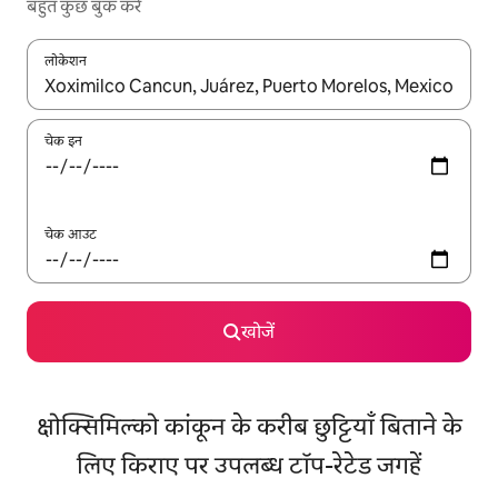
बहुत कुछ बुक करें
लोकेशन
नतीजों के उपलब्ध होने पर, अप और डाउन 'ऐरो की' का इस्तेमाल करके नेविगेट करें
चेक इन
चेक आउट
खोजें
क्षोक्सिमिल्को कांकून के करीब छुट्टियाँ बिताने के
लिए किराए पर उपलब्ध टॉप-रेटेड जगहें