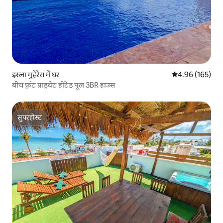
इस्ला मुहेरेस में घर
औसत रेटिंग 5 में स
4.96 (165)
बीच फ़्रंट प्राइवेट हीटेड पूल 3BR हाउस
सुपरहोस्ट
सुपरहोस्ट