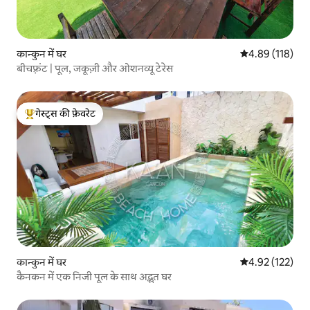
कान्कुन में घर
औसत रेटिंग 5 में स
4.89 (118)
बीचफ़्रंट | पूल, जकूज़ी और ओशनव्यू टेरेस
गेस्ट्स की फ़ेवरेट
गेस्ट्स का टॉप फ़ेवरेट
कान्कुन में घर
औसत रेटिंग 5 में स
4.92 (122)
कैनकन में एक निजी पूल के साथ अद्भुत घर