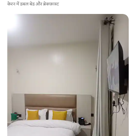
केरन में डबल बेड और ब्रेकफ़ास्ट