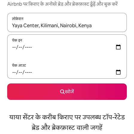
Airbnb पर किराए के अनोखे ब्रेड और ब्रेकफ़ास्ट ढूँढ़ें और बुक करें
लोकेशन
नतीजों के उपलब्ध होने पर, अप और डाउन 'ऐरो की' का इस्तेमाल करके नेविगेट करें
चेक इन
चेक आउट
खोजें
याया सेंटर के करीब किराए पर उपलब्ध टॉप-रेटेड
ब्रेड और ब्रेकफ़ास्ट वाली जगहें