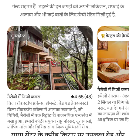
गेस्ट सहमत हैं : ठहरने की इन जगहों को अपनी लोकेशन, सफ़ाई के
अलावा और भी कई बातों के लिए ऊँची रेटिंग मिली हुई है.
सुपरहोस्ट
गेस्ट्स की फ़ेवरेट
सुपरहोस्ट
गेस्ट्स का टॉप फ़ेवरेट
नैरोबी में निजी कमरा
हवेली आराम - अफ्रीकी
नैरोबी में निजी कमरा
औसत रेटिंग 5 में से 4.65, 48 समीक्षाएँ
4.65 (48)
2 सिंगल या किंग बेड व
विला रॉकस्टॉप फ़ॉल्स, होमस्टे, बेड एंड ब्रेकफ़ास्ट।
पसंद बताएँ। गर्म अफ़्री
विला रॉकस्टॉप फ़ॉल्स में आपका स्वागत है, जो
का जायज़ा लें। शॉवर 
गिगिरी, नैरोबी में एक रिट्रीट है। राजनयिक एन्क्लेव में
आधुनिक घर का हिस्सा है। रोमांटिक छुट्टियाँ 
बसा हुआ, हमारी कोठी संयुक्त राष्ट्र परिसर, दूतावासों,
की तलाश करने वाले जोड
शॉपिंग मॉल और विभिन्न सामाजिक सुविधाओं से बस
लोगों के लिए ठहरने की
15 -20 मिनट की पैदल दूरी पर एक शांत वातावरण
याया सेंटर के करीब किराए पर उपलब्ध बेड और