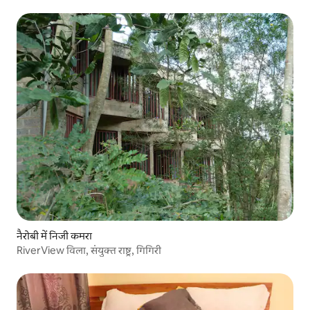
नैरोबी में निजी कमरा
RiverView विला, संयुक्त राष्ट्र, गिगिरी