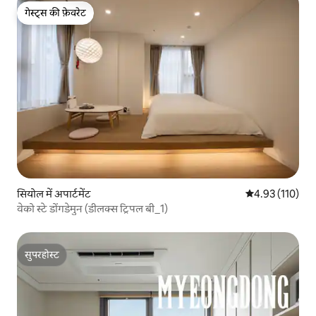
गेस्ट्स की फ़ेवरेट
गेस्ट्स की फ़ेवरेट
सियोल में अपार्टमेंट
औसत रेटिंग 5 में स
4.93 (110)
वेको स्टे डोंगडेमुन (डीलक्स ट्रिपल बी_1)
सुपरहोस्ट
सुपरहोस्ट