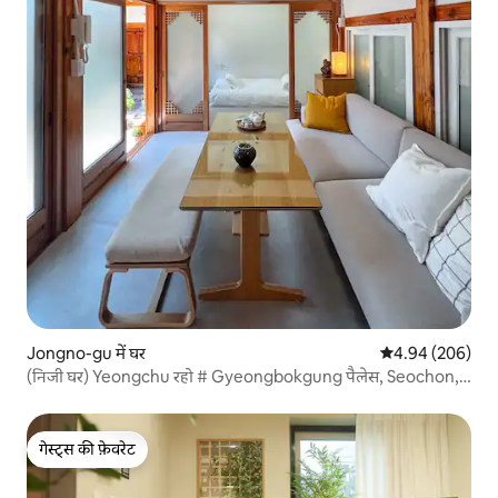
Jongno-gu में घर
औसत रेटिंग 5 में स
4.94 (206)
(निजी घर) Yeongchu रहो # Gyeongbokgung पैलेस, Seochon,
Gwanghwamun
गेस्ट्स की फ़ेवरेट
गेस्ट्स की फ़ेवरेट