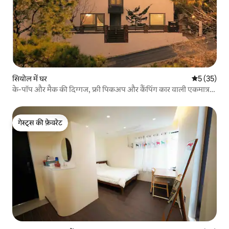
सियोल में घर
औसत रेटिंग 5 
5 (35)
के-पॉप और मैक की दिग्गज, फ्री पिकअप और कैंपिंग कार वाली एकमात्र
जगह, 3 मंजिला, पहाड़ का नज़ारा, ग्यंगबोकगुंग महल, आर्किटेक्ट का घर
गेस्ट्स की फ़ेवरेट
गेस्ट्स की फ़ेवरेट