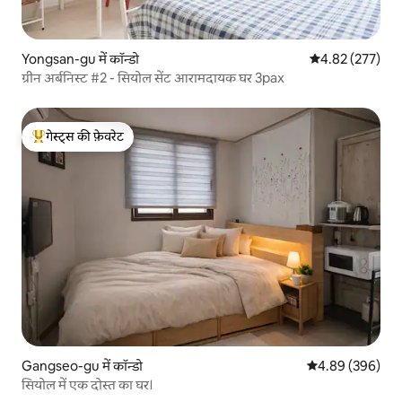
Yongsan-gu में कॉन्डो
औसत रेटिंग 5 में स
4.82 (277)
ग्रीन अर्बनिस्ट #2 - सियोल सेंट आरामदायक घर 3pax
गेस्ट्स की फ़ेवरेट
गेस्ट्स का टॉप फ़ेवरेट
Gangseo-gu में कॉन्डो
औसत रेटिंग 5 में स
4.89 (396)
सियोल में एक दोस्त का घर।