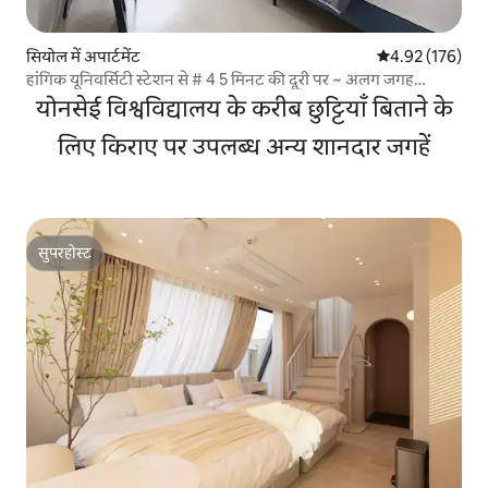
सियोल में अपार्टमेंट
औसत रेटिंग 5 में स
4.92 (176)
हांगिक यूनिवर्सिटी स्टेशन से # 4 5 मिनट की दूरी पर ~ अलग जगह
आधुनिक घर ~ सामान रखने की जगह उपलब्ध है! क्वीन बेड, सिंगल बेड
योनसेई विश्वविद्यालय के करीब छुट्टियाँ बिताने के
लिए किराए पर उपलब्ध अन्य शानदार जगहें
सुपरहोस्ट
सुपरहोस्ट