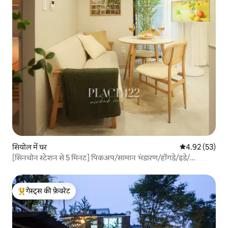
सियोल में घर
औसत रेटिंग 5 में 
4.92 (53)
[सिनचोन स्टेशन से 5 मिनट] पिकअप/सामान भंडारण/होंगडे/इडे/
योंडे·सेवरेंस/लिफ्ट/टेरेस/नया/आरामदायक/कानूनी आवास
गेस्ट्स की फ़ेवरेट
गेस्ट्स का टॉप फ़ेवरेट