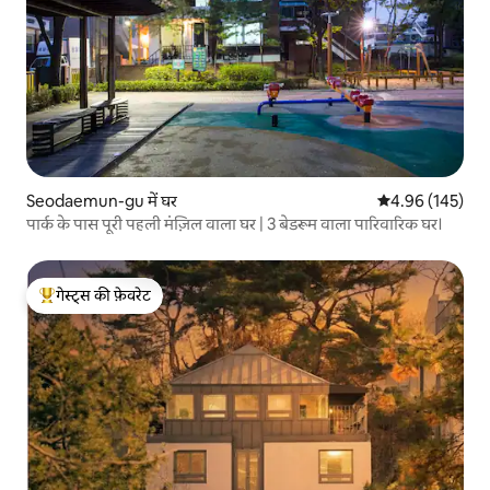
Seodaemun-gu में घर
औसत रेटिंग 5 में स
4.96 (145)
पार्क के पास पूरी पहली मंज़िल वाला घर | 3 बेडरूम वाला पारिवारिक घर।
गेस्ट्स की फ़ेवरेट
गेस्ट्स का टॉप फ़ेवरेट