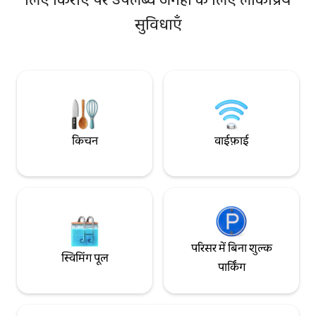
स्तंभ, यह घर पारंपरिक हानोक शैली में बना है, मैंने
का आनंद लें! आप पैदल ही ग्यंगबोकगुंग,
सुविधाएँ
होटलों से आराम के बारे में सीखा। जालीदार खिड़की
ग्वांगह्वामुन, इकसुन-डो
से सुबह की रोशनी, आँगन के पार इनवांगसान पर्वत। ·
तक जा सकते हैं ☺️ [किराया] ✅ यह किराया 2 लोगों
आप पूरे निजी घर का इस्तेमाल कर सकते हैं। आपको
के लिए है। ✅ 1 अतिरिक्त व्यक्ति के लिए : 50,000
किसी भी तरह से परेशान नहीं किया जाएगा। · 3
KRW (अधिकतम 6 लोगों क
बेडरूम · 2 बाथरूम · अधिकतम 6 लोग · यार्ड · मुफ़्त
बेडरूम 1 - मूल रूप से 
पार्किंग · खुद से चेक इन · बेबी क्रिब · हाई चेयर दिया
रूप से 2 लोगों के लिए 
जाता है 🏅 शांत होने के लिए जाना जाता है · सियोल
जाता है। [🛏️ बेडरूम 2 - अतिरिक्त कमरा] ✅ यह 3
में लगातार 2 साल तक ठहरने का शानदार अनुभव ·
या अधिक लोगों की बुकि
कोरियाई B&B अवॉर्ड्स में सियोल में पहला स्थान ·
✅ यदि आप 2 लोगों के ल
किचन
वाईफ़ाई
ग्रैंड प्राइज़ · 5.0-स्टार रेटिंग · मेहमानों के फ़ेवरेट में
2 बेडरूम का उपयोग करन
टॉप 1% हालाँकि, समीक्षाओं में सबसे ज़्यादा इस्तेमाल
से अनुरोध करें। (50
किए जाने वाले शब्द हैं यह संख्या या लिस्टिंग के बारे
लोगों की संख्या बुकिंग मे
में नहीं था; यह 'आतिथ्य' के बारे में था। ग्यंगबोकगुंग
अधिक है, तो बिना रिफं
पैलेस, सियोचोन और बुकचोन पास में हैं, और यह
दिया जाएगा।🙏 [जल्दी चेक-इन / देर से चेक-
दरवाज़े के ठीक सामने मौजूद बस स्टॉप से सियोल की
आउट] ✅ 20,000 KRW प्रति घंटा (अधिकतम 2
किसी भी जगह से जुड़ता है। अगर आप हिचकिचा रहे
घंटे तक संभव)
हैं, तो उस हिचकिचाहट का भी स्वागत है। बुआम-डोंग
परिसर में बिना शुल्क
में, आपका अपना सियोल।
स्विमिंग पूल
पार्किंग