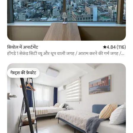
सियोल में अपार्टमेंट
औसत रेटिंग 5 में स
4.84 (116)
होंगडे 1 सेकंड सिटी व्यू और धूप वाली जगह / आराम करने की गर्म जगह /
बीम प्रोजेक्टर
गेस्ट्स की फ़ेवरेट
गेस्ट्स की फ़ेवरेट