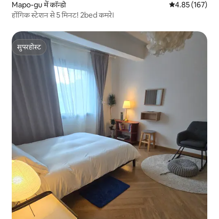
Mapo-gu में कॉन्डो
औसत रेटिंग 5 में स
4.85 (167)
होंगिक स्टेशन से 5 मिनट! 2bed कमरे।
सुपरहोस्ट
सुपरहोस्ट