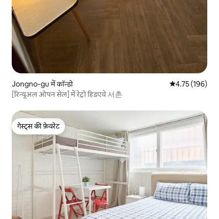
Jongno-gu में कॉन्डो
औसत रेटिंग 5 में स
4.75 (196)
[रिन्यूअल ओपन सेल] में रेट्रो हिडएवे 서촌
गेस्ट्स की फ़ेवरेट
गेस्ट्स की फ़ेवरेट