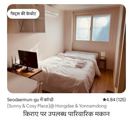
गेस्ट्स की फ़ेवरेट
गेस्ट्स की फ़ेवरेट
Seodaemun-gu में कॉन्डो
औसत रेटिंग 5 में स
4.84 (125)
[Sunny & Cosy Place]@ Hongdae & Yonnamdong
किराए पर उपलब्ध पारिवारिक मकान