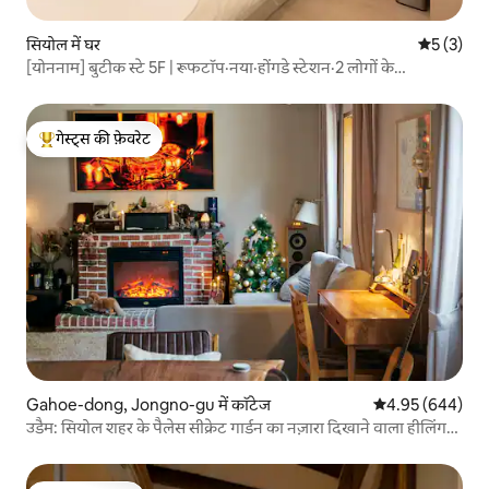
सियोल में घर
औसत रेटिंग 5
5 (3)
[योननाम] बुटीक स्टे 5F | रूफटॉप·नया·होंगडे स्टेशन·2 लोगों के
लिए·लिफ्ट·मुफ्त सामान रखने की जगह
गेस्ट्स की फ़ेवरेट
गेस्ट्स का टॉप फ़ेवरेट
Gahoe-dong, Jongno-gu में कॉटेज
औसत रेटिंग 5 में स
4.95 (644)
उडैम: सियोल शहर के पैलेस सीक्रेट गार्डन का नज़ारा दिखाने वाला हीलिंग
कॉटेज!