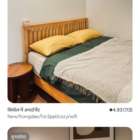
सियोल में अपार्टमेंट
औसत रेटिंग 5 में स
4.93 (113)
New/hongdae/for2ppl/cozy/wifi
सुपरहोस्ट