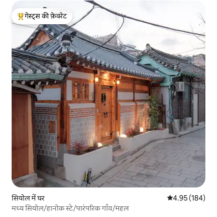
गेस्ट्स की फ़ेवरेट
गेस्ट्स का टॉप फ़ेवरेट
सियोल में घर
औसत रेटिंग 5 में स
4.95 (184)
मध्य सियोल/हानोक स्टे/पारंपरिक गाँव/महल