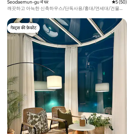
Seodaemun-gu में घर
औसत रेटिंग 5 
5 (50)
깨끗하고 아늑한 신축하우스/단독사용/홍대/연세대/건물내
방음 음악연습실(피아노)
गेस्ट्स की फ़ेवरेट
गेस्ट्स की फ़ेवरेट