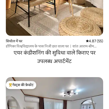
सियोल में घर
औसत रेटिंग 5 में 
4.87 (55)
होंगिका विश्वविद्यालय के पास निजी छत वाला घरㅣशांत आराम·बीम
प्रोजेक्टरㅣ4 लोगों के परिवार·दोस्तों के लिएㅣपूरी मंजिल का उपयोग
एयर कंडीशनिंग की सुविधा वाले किराए पर
उपलब्ध अपार्टमेंट
गेस्ट्स की फ़ेवरेट
गेस्ट्स का टॉप फ़ेवरेट