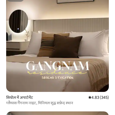
सुपरहोस्ट
सियोल में अपार्टमेंट
औसत रेटिंग 5 में स
4.83 (345)
ग्लैमरस गैंगनाम नाइट, मिनिमल शुद्ध सफ़ेद स्थान