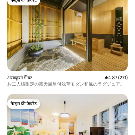
गेस्ट्स की फ़ेवरेट
गेस्ट्स की फ़ेवरेट
असाकुसा में घर
औसत रेटिंग 5 में स
4.87 (271)
お二人様限定の露天風呂付浅草モダン和風のラグジュアリ
ーな (軒家1浅草・上野観光拠点)柳通り西棟
गेस्ट्स की फ़ेवरेट
गेस्ट्स की फ़ेवरेट