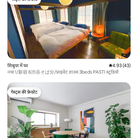
गेस्ट्स की फ़ेवरेट
शिबुया में घर
औसत रेटिंग 5 में 
4.93 (43)
नया !/新宿 6渋谷そば分/प्राइवेट हाउस 3beds PASTI स्टूडियो
गेस्ट्स की फ़ेवरेट
गेस्ट्स की फ़ेवरेट