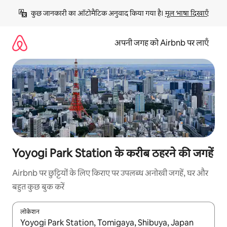
इसे
कुछ जानकारी का ऑटोमैटिक अनुवाद किया गया है। 
मूल भाषा दिखाएँ
छोड़कर
सीधा
कॉन्टेंट
अपनी जगह को Airbnb पर लाएँ
पर
जाएँ
Yoyogi Park Station के करीब ठहरने की जगहें
Airbnb पर छुट्टियों के लिए किराए पर उपलब्ध अनोखी जगहें, घर और
बहुत कुछ बुक करें
लोकेशन
नतीजों के उपलब्ध होने पर, अप और डाउन 'ऐरो की' का इस्तेमाल करके नेविगेट करें