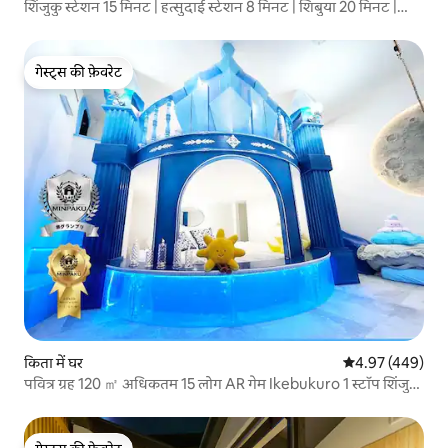
शिंजुकु स्टेशन 15 मिनट | हत्सुदाई स्टेशन 8 मिनट | शिबुया 20 मिनट |
साकुरा
गेस्ट्स की फ़ेवरेट
गेस्ट्स की फ़ेवरेट
किता में घर
औसत रेटिंग 5 में स
4.97 (449)
पवित्र ग्रह 120 ㎡ अधिकतम 15 लोग AR गेम Ikebukuro 1 स्टॉप शिंजुकु
2 स्टॉप