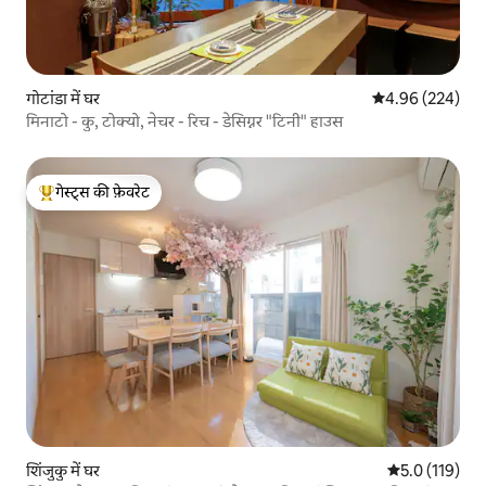
गोटांडा में घर
औसत रेटिंग 5 में स
4.96 (224)
मिनाटो - कु, टोक्यो, नेचर - रिच - डेसिग्नर "टिनी" हाउस
गेस्ट्स की फ़ेवरेट
गेस्ट्स का टॉप फ़ेवरेट
शिंजुकु में घर
औसत रेटिंग 5 में
5.0 (119)