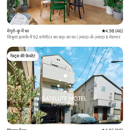
मेगुरो-कु में घर
औसत रेटिंग 5 में 
4.98 (46)
शिबुया इलाके में 92 वर्गमीटर का बड़ा-सा घर | ज़्यादा-से-ज़्यादा 6 मेहमान
गेस्ट्स की फ़ेवरेट
गेस्ट्स की फ़ेवरेट