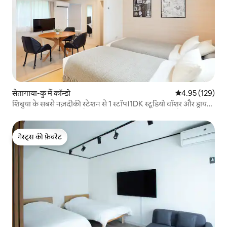
सेतागाया-कु में कॉन्डो
औसत रेटिंग 5 में स
4.95 (129)
शिबुया के सबसे नज़दीकी स्टेशन से 1 स्टॉप।1DK स्टूडियो वॉशर और ड्रायर
30 ㎡ 02, जिसमें ओमोट्सैंडो और स्काईट्री का सीधा ऐक्सेस है
गेस्ट्स की फ़ेवरेट
गेस्ट्स की फ़ेवरेट