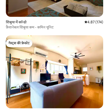
शिबुया में कॉन्डो
औसत रेटिंग 5 में स
4.87 (174)
फ़ैशनेबल शिबुया कम - कमिन यूनिट
गेस्ट्स की फ़ेवरेट
गेस्ट्स की फ़ेवरेट