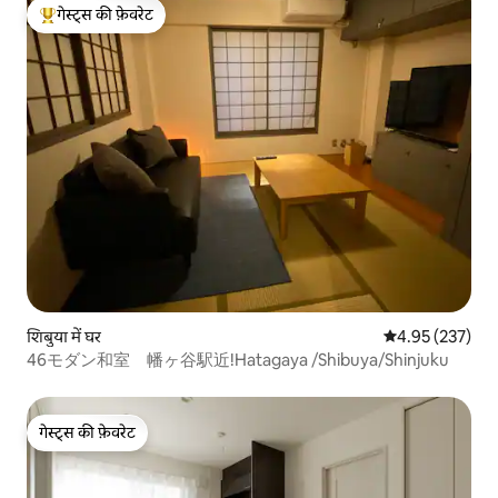
गेस्ट्स की फ़ेवरेट
गेस्ट्स का टॉप फ़ेवरेट
शिबुया में घर
औसत रेटिंग 5 में स
4.95 (237)
46モダン和室 幡ヶ谷駅近!Hatagaya /Shibuya/Shinjuku
गेस्ट्स की फ़ेवरेट
गेस्ट्स की फ़ेवरेट