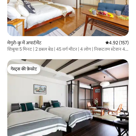
मेगुरो-कु में अपार्टमेंट
औसत रेटिंग 5 में स
4.92 (157)
शिबुया 5 मिनट | 2 डबल बेड | 45 वर्ग मीटर | 4 लोग | निकटतम स्टेशन 4
मिनट की पैदल दूरी | सुपरमार्केट 1 मिनट की पैदल दूरी पर | टोक्यो
विश्वविद्यालय 5 मिनट की पैदल दूरी पर है
गेस्ट्स की फ़ेवरेट
गेस्ट्स की फ़ेवरेट