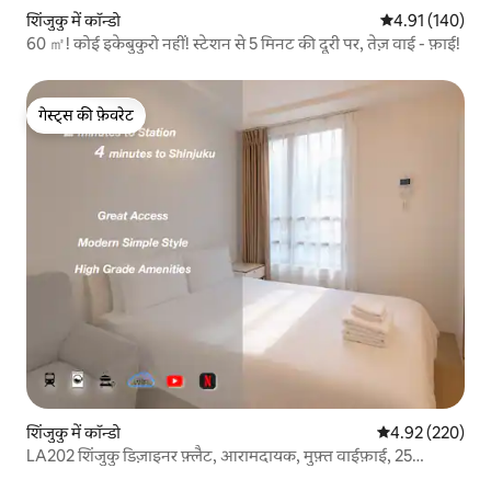
शिंजुकु में कॉन्डो
औसत रेटिंग 5 में स
4.91 (140)
60 ㎡! कोई इकेबुकुरो नहीं! स्टेशन से 5 मिनट की दूरी पर, तेज़ वाई - फ़ाई!
गेस्ट्स की फ़ेवरेट
गेस्ट्स की फ़ेवरेट
शिंजुकु में कॉन्डो
औसत रेटिंग 5 में स
4.92 (220)
LA202 शिंजुकु डिज़ाइनर फ़्लैट, आरामदायक, मुफ़्त वाईफ़ाई, 25
वर्गमीटर