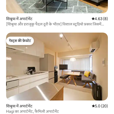
शिबुया में अपार्टमेंट
औसत रेटिंग 5 में
4.63 (8)
[शिबुया और हराजुकु पैदल दूरी के भीतर] विशाल स्टूडियो प्रकार जिसमें
अधिकतम 6 लोग आराम से रह सकते हैं, [S-101] 1F...
गेस्ट्स की फ़ेवरेट
गेस्ट्स की फ़ेवरेट
शिबुया में अपार्टमेंट
औसत रेटिंग 5 में
5.0 (20)
Hagi का अपार्टमेंट, फैमिली अपार्टमेंट