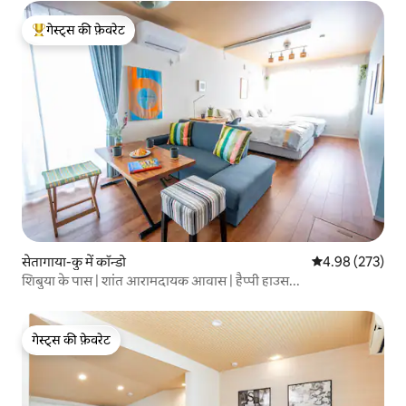
गेस्ट्स की फ़ेवरेट
गेस्ट्स का टॉप फ़ेवरेट
सेतागाया-कु में कॉन्डो
औसत रेटिंग 5 में स
4.98 (273)
शिबुया के पास | शांत आरामदायक आवास | हैप्पी हाउस...
गेस्ट्स की फ़ेवरेट
गेस्ट्स की फ़ेवरेट