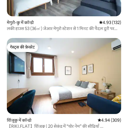
मेगुरो-कु में कॉन्डो
औसत रेटिंग 5 में स
4.93 (132)
लकी हाउस 53 (36㎡) जेआर मेगुरो स्टेशन से 1 मिनट की पैदल दूरी पर
वेस्ट एग्ज़िट
गेस्ट्स की फ़ेवरेट
गेस्ट्स की फ़ेवरेट
शिंजुकु में कॉन्डो
औसत रेटिंग 5 में स
4.94 (309)
【RIKI.FLAT】शिंजुकु | 20 सेकंड में “योर नेम” की सीढ़ियाँ ...