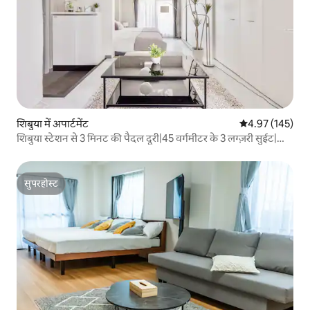
शिबुया में अपार्टमेंट
औसत रेटिंग 5 में स
4.97 (145)
शिबुया स्टेशन से 3 मिनट की पैदल दूरी|45 वर्गमीटर के 3 लग्ज़री सुईट|
अधिकतम 1...
सुपरहोस्ट
सुपरहोस्ट