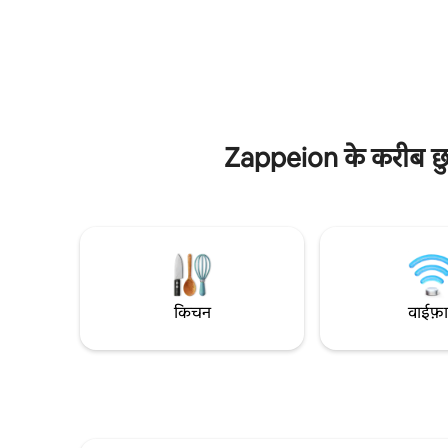
लाइकाबेटस पहाड़ी की शांति में है, जो पेड़ों की ओर
आरामदायक बना
मुख करके खड़ा है और जहाँ से पूर्वी एथेंस का
बाद गर्म पानी के
मनमोहक नज़ारा दिखाई देता है। बीच में रहते हुए
चीज़ों का भ
आपको यहाँ का नज़ारा, स्विमिंग पूल, निजता, भरपूर
✓मुफ़्त वाई 
रोशनी, पहाड़ी के पेड़, शांति पसंद आएगी।
✓ टीवी (नेट
Zappeion के करीब छुट्
किचन
वाईफ़