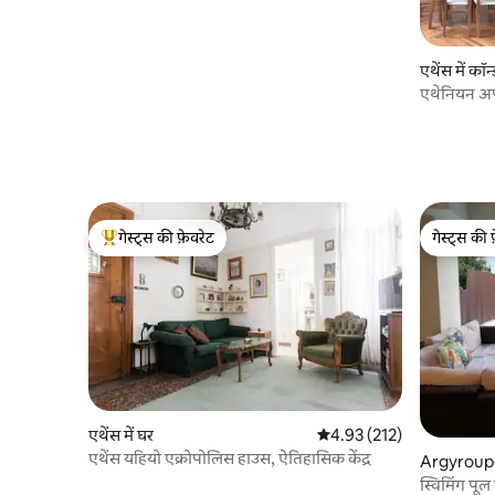
वॉक प्लाका अपार्टमेंट।
एथेंस में कॉन्
एथेनियन अपा
गेस्ट्स की फ़ेवरेट
गेस्ट्स की 
गेस्ट्स का टॉप फ़ेवरेट
गेस्ट्स की 
एथेंस में घर
औसत रेटिंग 5 में से 4.93, 212
4.93 (212)
एथेंस यहियो एक्रोपोलिस हाउस, ऐतिहासिक केंद्र
Argyroupol
स्विमिंग प