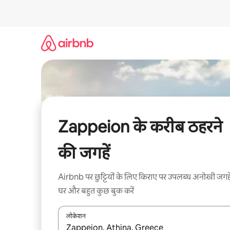
इसे
छोड़कर
सीधा
कॉन्टेंट
पर
जाएँ
Zappeion के करीब ठहरने
की जगहें
Airbnb पर छुट्टियों के लिए किराए पर उपलब्ध अनोखी जगहे
घर और बहुत कुछ बुक करें
लोकेशन
नतीजों के उपलब्ध होने पर, अप और डाउन 'ऐरो की' का इस्तेमाल 