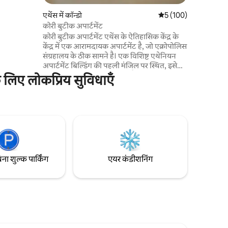
 विशेषज्ञ
एथेंस में कॉन्डो
औसत रेटिंग 5 में से 5, 10
5 (100)
ा ताकि यह
कोरी बुटीक अपार्टमेंट
संपत्ति को
कोरी बुटीक अपार्टमेंट एथेंस के ऐतिहासिक केंद्र के
 गया हो!
केंद्र में एक आरामदायक अपार्टमेंट है, जो एक्रोपोलिस
संग्रहालय के ठीक सामने है। एक विशिष्ट एथेनियन
अपार्टमेंट बिल्डिंग की पहली मंजिल पर स्थित, इसे
पूरी तरह से पुनर्निर्मित किया गया है और घर से दूर एक
 लिए लोकप्रिय सुविधाएँ
घर की तरह महसूस करने के लिए प्यार और देखभाल
के साथ सजाया गया है। हालाँकि यह एथेंस के जीवंत
केंद्र में स्थित है, लेकिन शहर के सभी प्रमुख स्थलों के
करीब एक जीवंत पड़ोस में, यह पूरी तरह से शांत है -
आराम और आराम के लिए एकदम सही वातावरण।
िना शुल्क पार्किंग
एयर कंडीशनिंग