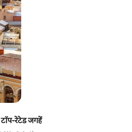
ॉप-रेटेड जगहें