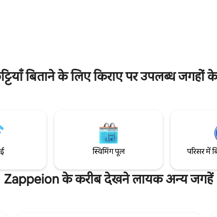
ने दें। घूमने - फिरने के व्यस्त दिन के
सफ़ाई प्रोटोकॉल का पालन करते हैं, जिसे
 टब में आराम करें। आपके पास इन
मार्गदर्शन के साथ विकसित किया गया थ
ी ऐक्सेस होगा: ✓सभी ज़रूरी सुविधाएँ
पक्का किया जा सके कि हर जाँच से पहले 
- फ़ाई ✓मुफ़्त एस्प्रेसो मशीन और पॉड
पेशेवर रूप से साफ़ और सैनिटाइज़ किया
फ़्लिक्स के लिए सेट अप)
टियाँ बिताने के लिए किराए पर उपलब्ध जगहों के
ाई
स्विमिंग पूल
परिसर में ब
Zappeion के करीब देखने लायक अन्य जगहें