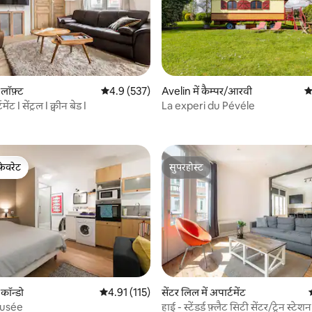
 लॉफ़्ट
औसत रेटिंग 5 में से 4.9, 537 समीक्षाएँ
4.9 (537)
Avelin में कैम्पर/आरवी
औ
ेंट I सेंट्रल I क्वीन बेड I
La experi du Pévéle
 समीक्षाएँ
फ़ेवरेट
सुपरहोस्ट
फ़ेवरेट
सुपरहोस्ट
सेंटर लिल में अपार्टमेंट
 समीक्षाएँ
 कॉन्डो
औसत रेटिंग 5 में से 4.91, 115 समीक्षाएँ
4.91 (115)
हाई - स्टेंडर्ड फ़्लैट सिटी सेंटर/ट्रेन स्टेश
 Musée