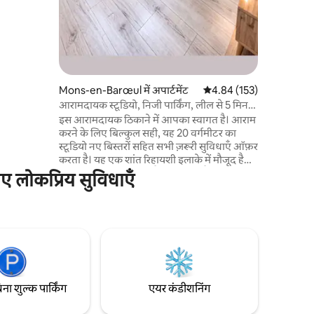
साथ⚡️)
्टियाँ बिताने
Mons-en-Barœul में अपार्टमेंट
औसत रेटिंग 5 में से 4.84, 15
4.84 (153)
आरामदायक स्टूडियो, निजी पार्किंग, लील से 5 मिनट
की दूरी पर
इस आरामदायक ठिकाने में आपका स्वागत है। आराम
करने के लिए बिल्कुल सही, यह 20 वर्गमीटर का
स्टूडियो नए बिस्तरों सहित सभी ज़रूरी सुविधाएँ ऑफ़र
करता है। यह एक शांत रिहायशी इलाके में मौजूद है
और मेट्रो से 10 मिनट की पैदल दूरी पर है (लील गारे
िए लोकप्रिय सुविधाएँ
स्टेशन से 3 स्टॉप दूर)। यह मकान का एक अलग से
बना हुआ हिस्सा है, जिसमें निजी प्रवेशद्वार है और जो
पूरी तरह से निजी है, ताकि आप यहाँ शांतिपूर्वक ठहर
सकें। प्रवेश द्वार स्वायत्त है और उसमें चाबियों के लिए
लॉकबॉक्स है। पेशेवरों, कपल्स या वर्क-स्टडी करने
वाले छात्रों के लिए बिल्कुल सही।
िना शुल्क पार्किंग
एयर कंडीशनिंग