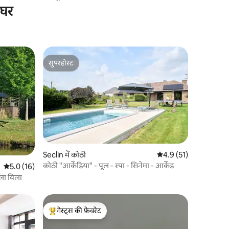
 घर
सुपरहोस्ट
सुपरहोस्ट
Seclin में कोठी
औसत रेटिंग 5 में से 4.9, 5
4.9 (51)
कोठी "आर्केडिया" - पूल - स्पा - सिनेमा - आर्केड
औसत रेटिंग 5 में से 5.0, 16 समीक्षाएँ
5.0 (16)
ाला विला
गेस्ट्स की फ़ेवरेट
गेस्ट्स का टॉप फ़ेवरेट