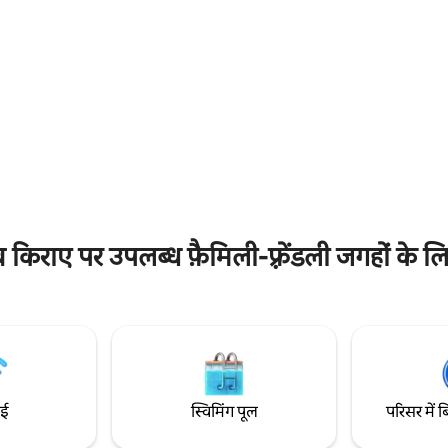
तान्योर - 7 किलोवाट चार्जिंग स्टेशन के 
रैंड स्टैड पियरे मौरोय से 12 किमी (कार से
कामकाजी यात्रियों के ठहरने या लील में छुट
े 40 मिनट) - लिले - लेस्क्विन
के लिए बेहतरीन जगह।
 भूमिगत पार्किंग, V’Lille
. सब कुछ पास है।
ब किराए पर उपलब्ध फ़ैमिली-फ़्रेंडली जगहों के ल
ाई
स्विमिंग पूल
परिसर में ब