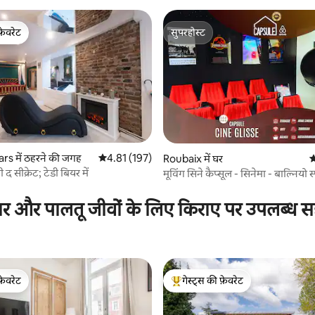
फ़ेवरेट
सुपरहोस्ट
फ़ेवरेट
सुपरहोस्ट
s में ठहरने की जगह
औसत रेटिंग 5 में से 4.81, 197 समीक्षाएँ
4.81 (197)
Roubaix में घर
औ
 समीक्षाएँ
द सीक्रेट; टेडी बियर में
मूविंग सिने कैप्सूल - सिनेमा - बाल्नियो स
ार और पालतू जीवों के लिए किराए पर उपलब्ध स
फ़ेवरेट
गेस्ट्स की फ़ेवरेट
फ़ेवरेट
गेस्ट्स का टॉप फ़ेवरेट