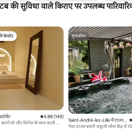
टब की सुविधा वाले किराए पर उपलब्ध पारिवार
की फ़ेवरेट
सुपरहोस्ट
टॉप फ़ेवरेट
सुपरहोस्ट
 समीक्षाएँ
र्टमेंट
औसत रेटिंग 5 में से 4.88, 149 समीक्षाएँ
4.88 (149)
Saint-André-lez-Lille में टाउन
औ
• बाल्नेओ और सिनेमा के साथ बाली की
हाउस
गेस्ट हाउस बाहरी जकूज़ी लील केंद्र से 
दूरी पर