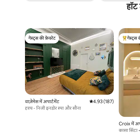
हॉट 
गेस्ट्स की फ़ेवरेट
गेस्ट्स 
गेस्ट्स की फ़ेवरेट
गेस्ट्स का 
वाज़ेमेस में अपार्टमेंट
औसत रेटिंग 5 में से 4.93, 187
4.93 (187)
दृश्य - निजी इनडोर स्पा और सौना
Croix में अपा
कासा सिंटा 
यात्रा