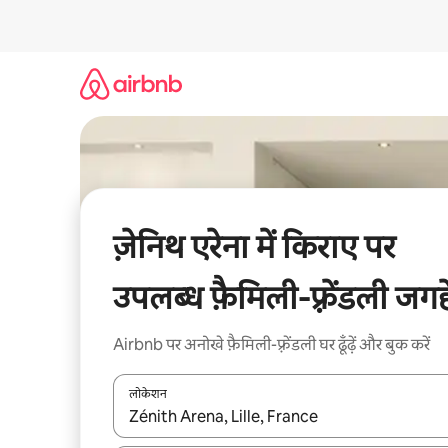
इसे
छोड़कर
सीधा
कॉन्टेंट
पर
जाएँ
ज़ेनिथ एरेना में किराए पर
उपलब्ध फ़ैमिली-फ़्रेंडली जगहे
Airbnb पर अनोखे फ़ैमिली-फ़्रेंडली घर ढूँढ़ें और बुक करें
लोकेशन
नतीजों के उपलब्ध होने पर, अप और डाउन 'ऐरो की' का इस्तेमाल 