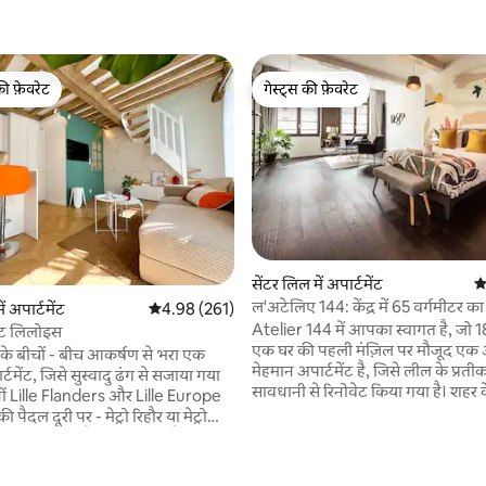
की फ़ेवरेट
गेस्ट्स की फ़ेवरेट
टॉप फ़ेवरेट
गेस्ट्स की फ़ेवरेट
 समीक्षाएँ
सेंटर लिल में अपार्टमेंट
औ
ल'अटेलिए 144: केंद्र में 65 वर्गमीटर 
ं अपार्टमेंट
औसत रेटिंग 5 में से 4.98, 261 समीक्षाएँ
4.98 (261)
विशाल कमरा
Atelier 144 में आपका स्वागत है, जो 1
मेंट लिलोइस
एक घर की पहली मंज़िल पर मौजूद एक
के बीचों - बीच आकर्षण से भरा एक
मेहमान अपार्टमेंट है, जिसे लील के प्रतीक र
र्टमेंट, जिसे सुस्वादु ढंग से सजाया गया
सावधानी से रिनोवेट किया गया है। शहर के ठीक बीच
ेशनों Lille Flanders और Lille Europe
में, रू पिएर मॉरॉय, आप बस थोड़ी दूरी पर है
 पैदल दूरी पर - मेट्रो रिहौर या मेट्रो
लिली-फ़्लैंड्रेस, ग्रां प्लेस और म्यूज़ी डेस ब
 से 10 मिनट की पैदल दूरी पर - ग्रैंड प्लेस से
300 मीटर की दूरी पर 📍 पैलेस डेस कांग्र
दल दूरी पर - ज़ेनिथ डी लिले से 1.5
से 500 मीटर की दूरी पर 🚗 पार्किंग 50 म
नट की पैदल दूरी पर) - Villeneuve -