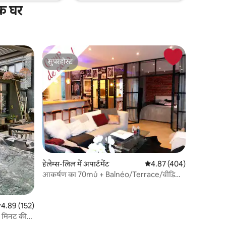
िक घर
सुपरहोस्ट
सुपरहोस्ट
हेलेम्स-लिल में अपार्टमेंट
औसत रेटिंग 5 में से 4.87, 40
4.87 (404)
आकर्षण का 70mů + Balnéo/Terrace/वीडियो
प्रोजेक्टर
सत रेटिंग 5 में से 4.89, 152 समीक्षाएँ
4.89 (152)
10 मिनट की