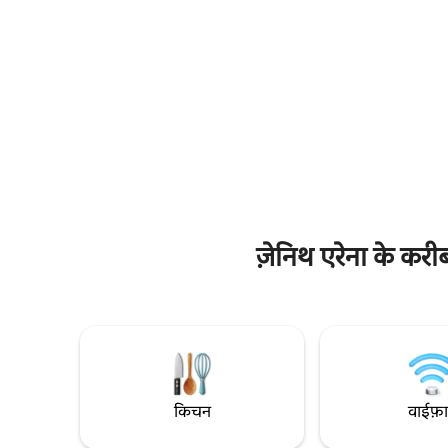
इमारत। मोबिलिटी वाले लोगों के लिए उपयुक्त नहीं
d'Ascq में ग्
है।
15 मिनट या मेट्रो स
हवाई अड्डे से 12 किमी दूर
बाइक, बस,..
ज़ेनिथ एरेना के करी
किचन
वाईफ़