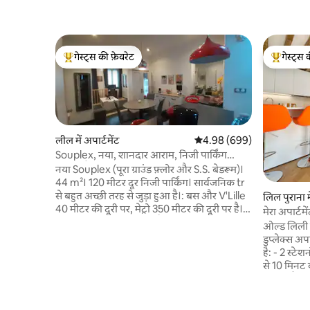
गेस्ट्स की फ़ेवरेट
गेस्ट्स 
गेस्ट्स का टॉप फ़ेवरेट
गेस्ट्स का 
लील में अपार्टमेंट
औसत रेटिंग 5 में से 4.98, 699
4.98 (699)
Souplex, नया, शानदार आराम, निजी पार्किंग
शामिल है
नया Souplex (पूरा ग्राउंड फ़्लोर और S.S. बेडरूम)।
44 m²। 120 मीटर दूर निजी पार्किंग। सार्वजनिक tr
से बहुत अच्छी तरह से जुड़ा हुआ है।: बस और V'Lille
लिल पुराना मे
40 मीटर की दूरी पर, मेट्रो 350 मीटर की दूरी पर है।
मेरा अपार्ट
बड़ी सार्वजनिक सुविधाओं (फैकल्टी, इरा, रेक्टरेट,
ओल्ड लिली 
हाई स्कूल, पार्क लेबास, सेंट - सो...) के करीब। शहर
डुप्लेक्स अपा
के केंद्र (Hôtel de V.) से 15'की पैदल दूरी पर,
है: - 2 स्ट
हाइपर - सेंटर (Grand'Place, Vieux - Lille) से
से 10 मिनट की
20 -25' की पैदल दूरी पर और Lille - Flandres
लील फ़्लैंड्रे
रेलवे स्टेशन से 30'की पैदल दूरी पर। डिजिटल बिंदु:
5 मिनट की पै
कंप्यूटर + छोटा सा भूत। स्मार्ट टीवी। शांतिपूर्ण
किमी (20 मि