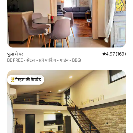
पुला में घर
औसत रेटिंग 5 में स
4.97 (169)
BE FREE - सेंट्रल - फ़्री पार्किंग - गार्डन - BBQ
गेस्ट्स की फ़ेवरेट
गेस्ट्स का टॉप फ़ेवरेट