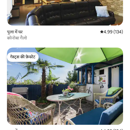
पुला में घर
औसत रेटिंग 5 में स
4.99 (134)
कोनोबा गैलो
गेस्ट्स की फ़ेवरेट
गेस्ट्स की फ़ेवरेट