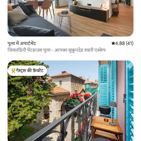
पुला में अपार्टमेंट
औसत रेटिंग 5 में 
4.88 (41)
जियारडिनी पेंटहाउस पुला - आपका सुकूनदेह शहरी एस्केप
गेस्ट्स की फ़ेवरेट
गेस्ट्स का टॉप फ़ेवरेट