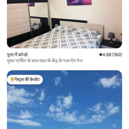
पुला में कॉन्डो
औसत रेटिंग 5 में स
4.88 (160)
मुफ़्त पार्किंग के साथ शहर के केंद्र के पास ऐप नेना
गेस्ट्स की फ़ेवरेट
गेस्ट्स का टॉप फ़ेवरेट