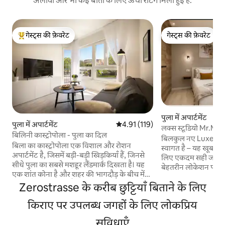
अलावा और भी कई बातों के लिए ऊँची रेटिंग मिली हुई है.
गेस्ट्स की फ़ेवरेट
गेस्ट्स की फ़ेवरेट
गेस्ट्स का टॉप फ़ेवरेट
गेस्ट्स की फ़ेवरेट
पुला में अपार्टमेंट
पुला में अपार्टमेंट
औसत रेटिंग 5 में से 4.91, 119 समीक्षाएँ
4.91 (119)
लक्स स्टूडियो Mr.M 2
बिलिनी कास्ट्रोपोला - पुला का दिल
आरामदायक
बिलकुल नए Luxe स्टू
बिला का कास्ट्रोपोला एक विशाल और रोशन
स्वागत है – यह खूबसूरत
अपार्टमेंट है, जिसमें बड़ी-बड़ी खिड़कियाँ हैं, जिनसे
लिए एकदम सही जगह है!
सीधे पुला का सबसे मशहूर लैंडमार्क दिखता है। यह
बेहतरीन लोकेशन पर मौज
एक शांत कोना है और शहर की भागदौड़ के बीच में
शानदार एरीना एम्फ़ीथि
मौजूद एक ऐसी जगह है, जहाँ आपको अपने घर जैसा
Zerostrasse के करीब छुट्टियाँ बिताने के लिए
दूरी पर है और यह जीवंत 
ही एहसास होगा। यह अपार्टमेंट पुला के बीचों-बीच
दुकानों, म्यूज़ियम और 
मौजूद है और आपके आरामदायक ठहरने के लिए
किराए पर उपलब्ध जगहों के लिए लोकप्रिय
लगभग 15 मिनट की दूरी
ज़रूरी सभी चीज़ें प्रदान करता है। अपार्टमेंट
बस 5 किमी दूर है। सुवि
सुविधाएँ
वातानुकूलित है, पूरी तरह से सुसज्जित है और इसमें
रखकर डिज़ाइन किया