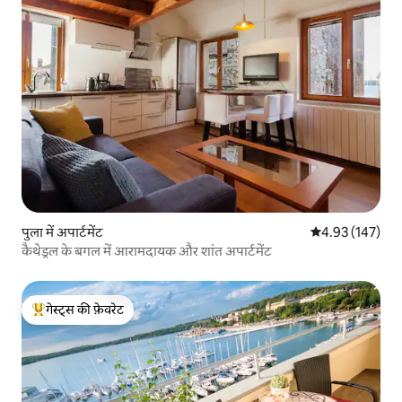
पुला में अपार्टमेंट
औसत रेटिंग 5 में स
4.93 (147)
कैथेड्रल के बगल में आरामदायक और शांत अपार्टमेंट
गेस्ट्स की फ़ेवरेट
गेस्ट्स का टॉप फ़ेवरेट