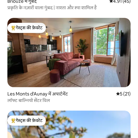
Briouze में गुंबद
औसत रेटिंग 5 में 
4.91 (45)
प्रकृति के नज़ारों वाला गुंबद | नाश्ता और स्पा शामिल है
गेस्ट्स की फ़ेवरेट
गेस्ट्स का टॉप फ़ेवरेट
Les Monts d'Aunay में अपार्टमेंट
औसत रेटिंग 5 
5 (21)
लॉफ्ट बाल्नियो सेंटर विल
गेस्ट्स की फ़ेवरेट
गेस्ट्स का टॉप फ़ेवरेट