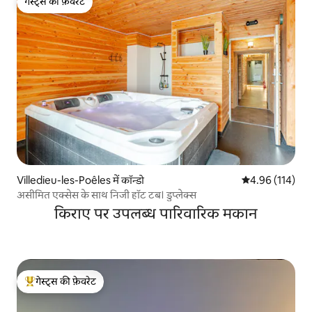
गेस्ट्स की फ़ेवरेट
गेस्ट्स की फ़ेवरेट
Villedieu-les-Poêles में कॉन्डो
औसत रेटिंग 5 में स
4.96 (114)
असीमित एक्सेस के साथ निजी हॉट टब। डुप्लेक्स
किराए पर उपलब्ध पारिवारिक मकान
गेस्ट्स की फ़ेवरेट
गेस्ट्स का टॉप फ़ेवरेट