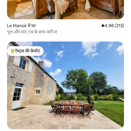
Le Manoir में घर
औसत रेटिंग 5 में स
4.98 (213)
पूल और हॉट टब के साथ कॉटेज
गेस्ट्स की फ़ेवरेट
गेस्ट्स का टॉप फ़ेवरेट