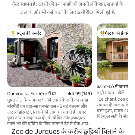
गेस्ट सहमत हैं : ठहरने की इन जगहों को अपनी लोकेशन, सफ़ाई के
अलावा और भी कई बातों के लिए ऊँची रेटिंग मिली हुई है.
गेस्ट्स की फ़ेवरेट
गेस्ट्स की फ़ेवरेट
गेस्ट्स का टॉप फ़ेवरेट
गेस्ट्स का टॉप फ़ेवरेट
Saint-Lô में ठहरने क
पक्षी गायन - शैले
Danvou-la-Ferrière में घर
औसत रेटिंग 5 में से 4.99, 149 समीक्षाएँ
4.99 (149)
"Le chant des oise
मुफ़्त लेट चेक-आउट* - 14 लोगों के सोने की जगह
स्वागत है! तालाब के किना
नॉरमैंडी का बड़ा-सा फ़ार्महाउस - 5 बड़े बेडरूम और
बसा हुआ, हमारा 40m2 
अटारी डॉरमेट्री, जिसमें 14 लोग सो सकते हैं। अगर
बिल्कुल सही है। सेंट-ल
कुछ और न कहा गया हो, तो वीकेंड और ज़्यादातर
फ़ार्म से सिर्फ़ 10 मिन
हफ़्ते भर की बुकिंग के लिए मुफ़्त में देर से चेक आउट
जगह में, आप वीकएंड या 
करें। बुकिंग के समय कन्फ़र्म किया जाता है। गार्डन
Zoo de Jurques के करीब छुट्टियाँ बिताने के
के दिनों में भी उपलब्
और फ़ील्ड - फ़ायर-पिट, बार्बेक्यू और बड़ा गेम रूम,