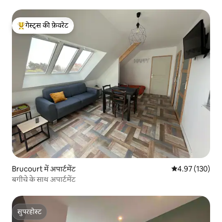
गेस्ट्स की फ़ेवरेट
गेस्ट्स का टॉप फ़ेवरेट
Brucourt में अपार्टमेंट
औसत रेटिंग 5 में स
4.97 (130)
बगीचे के साथ अपार्टमेंट
सुपरहोस्ट
सुपरहोस्ट