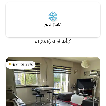
एयर कंडीशनिंग
वाईफ़ाई वाले काँडो
गेस्ट्स की फ़ेवरेट
गेस्ट्स का टॉप फ़ेवरेट