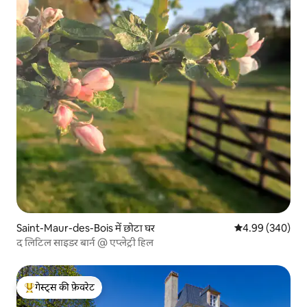
Saint-Maur-des-Bois में छोटा घर
औसत रेटिंग 5 में स
4.99 (340)
द लिटिल साइडर बार्न @ एप्लेट्री हिल
गेस्ट्स की फ़ेवरेट
गेस्ट्स का टॉप फ़ेवरेट