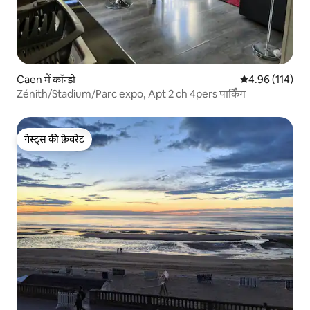
Caen में कॉन्डो
औसत रेटिंग 5 में स
4.96 (114)
Zénith/Stadium/Parc expo, Apt 2 ch 4pers पार्किंग
गेस्ट्स की फ़ेवरेट
गेस्ट्स की फ़ेवरेट