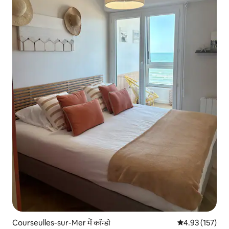
Courseulles-sur-Mer में कॉन्डो
औसत रेटिंग 5 में स
4.93 (157)