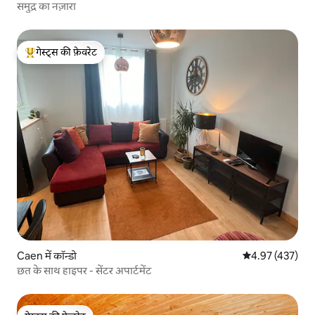
समुद्र का नज़ारा
गेस्ट्स की फ़ेवरेट
गेस्ट्स का टॉप फ़ेवरेट
Caen में कॉन्डो
औसत रेटिंग 5 में स
4.97 (437)
छत के साथ हाइपर - सेंटर अपार्टमेंट