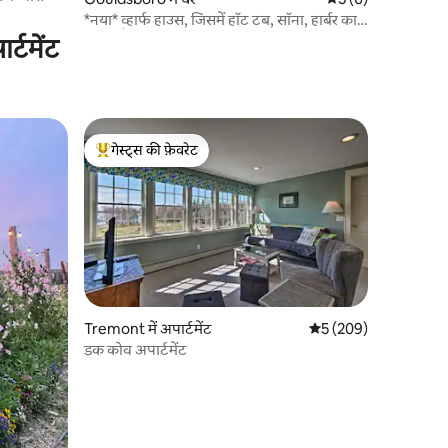
*नया* व्हार्फ हाउस, जिसमें हॉट टब, सॉना, हार्बर का
नज़ारा है
्टमेंट
गेस्ट्स की फ़ेवरेट
गेस्ट्स का टॉप फ़ेवरेट
Tremont में अपार्टमेंट
औसत रेटिंग 5 में से 5, 20
5 (209)
डक कोव अपार्टमेंट