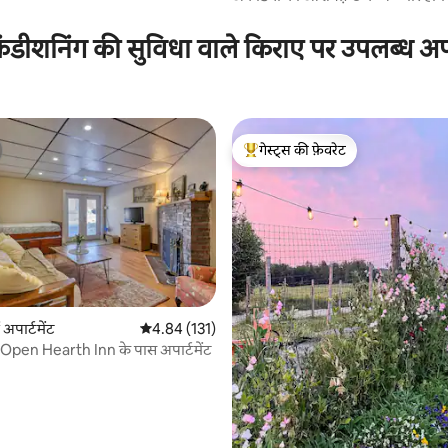
ंडीशनिंग की सुविधा वाले किराए पर उपलब्ध अपार
गेस्ट्स की फ़ेवरेट
गेस्ट्स का टॉप फ़ेवरेट
अपार्टमेंट
औसत रेटिंग 5 में से 4.84, 131 समीक्षाएँ
4.84 (131)
Open Hearth Inn के पास अपार्टमेंट