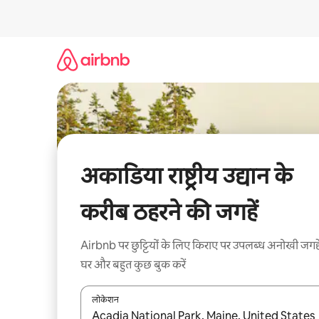
इसे
छोड़कर
सीधा
कॉन्टेंट
पर
जाएँ
अकाडिया राष्ट्रीय उद्यान के
करीब ठहरने की जगहें
Airbnb पर छुट्टियों के लिए किराए पर उपलब्ध अनोखी जगहे
घर और बहुत कुछ बुक करें
लोकेशन
नतीजों के उपलब्ध होने पर, अप और डाउन 'ऐरो की' का इस्तेमाल 