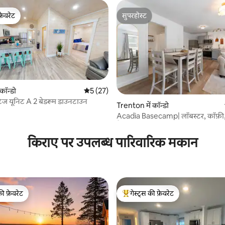
फ़ेवरेट
सुपरहोस्ट
फ़ेवरेट
सुपरहोस्ट
 कॉन्डो
औसत रेटिंग 5 में से 5, 27 समीक्षाएँ
5 (27)
कॉटेज यूनिट A 2 बेडरूम डाउनटाउन
Trenton में कॉन्डो
Acadia Basecamp| लॉबस्टर, कॉफ़ी,
 समीक्षाएँ
पैदल चलें 8
किराए पर उपलब्ध पारिवारिक मकान
की फ़ेवरेट
गेस्ट्स की फ़ेवरेट
टॉप फ़ेवरेट
गेस्ट्स का टॉप फ़ेवरेट