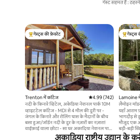
गेस्ट सहमत हैं : ठह
गेस्ट्स की फ़ेवरेट
गेस्ट्स 
गेस्ट्स का टॉप फ़ेवरेट
गेस्ट्स का 
Trenton में कॉटेज
औसत रेटिंग 5 में से 4.99, 742
4.99 (742)
Lamoine मे
नदी के किनारे व्हिटेल, अकेडिया नेशनल पार्क 10M
लैमोइन मॉडर्
व्हाइटटेल कॉटेज - MDI से 4 मील की दूरी पर -
यहाँ आराम फ़
जंगल के किनारे और रोलिंग घास के मैदानों के बीच
भागदौड़ से द
बसा हुआ/जॉर्डन नदी के दूर के नज़ारों का नज़ारा!
मौजूद एक अ
वाईफ़ाई वाला छोटा - सा घर अकादिया नेशनल पार्क
बड़ी-बड़ी खि
से सिर्फ़ 10 मील की दूरी पर है - पैदल यात्रा करने
खुलती हैं। 
अकाडिया राष्ट्रीय उद्यान के 