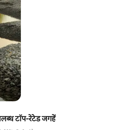
पलब्ध टॉप-रेटेड जगहें