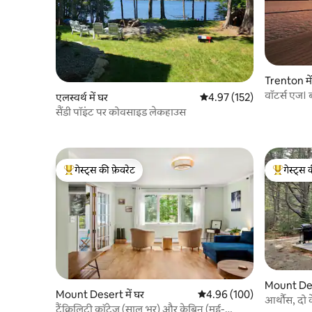
Trenton में
वॉटर्स एज। 
एलस्वर्थ में घर
औसत रेटिंग 5 में से 4.97, 152
4.97 (152)
सैंडी पॉइंट पर कोवसाइड लेकहाउस
गेस्ट्स की फ़ेवरेट
गेस्ट्स 
गेस्ट्स का टॉप फ़ेवरेट
गेस्ट्स का 
Mount Dese
Mount Desert में घर
औसत रेटिंग 5 में से 4.96, 100
4.96 (100)
आर्थौस, दो 
ट्रैंक्विलिटी कॉटेज (साल भर) और केबिन (मई-