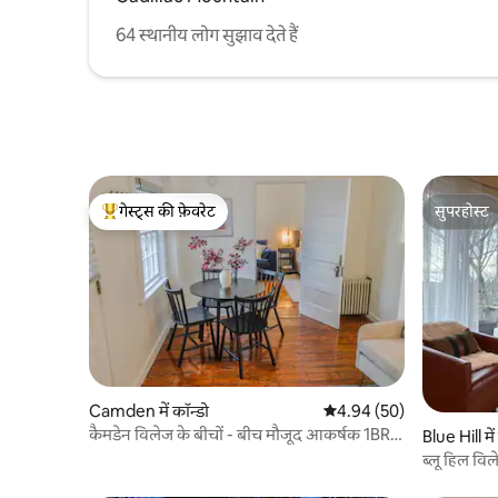
64 स्थानीय लोग सुझाव देते हैं
गेस्ट्स की फ़ेवरेट
सुपरहोस्ट
गेस्ट्स का टॉप फ़ेवरेट
सुपरहोस्ट
Camden में कॉन्डो
औसत रेटिंग 5 में से 4.94, 50
4.94 (50)
कैमडेन विलेज के बीचों - बीच मौजूद आकर्षक 1BR
Blue Hill में
कॉन्डो
ब्लू हिल विल