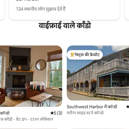
134 स्थानीय लोग सुझाव देते हैं
वाईफ़ाई वाले काँडो
गेस्ट्स की फ़ेवरेट
गेस्ट्स का टॉप फ़ेवरेट
 समीक्षाएँ
Southwest Harbor में कॉन्डो
औ
मरीना साइड स्टर्न कॉन्डो
 कॉन्डो
औसत रेटिंग 5 में से 5, 3 समीक्षाएँ
5 (3)
ेज कोंडो - ग्रेट इन - टाउन लोकेशन