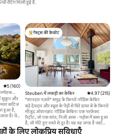
 रेटिंग मिली हुई है.
Surry में घ
गेस्ट्स की फ़ेवरेट
गेस्ट्स
आधुनिक मे
गेस्ट्स का टॉप फ़ेवरेट
गेस्ट्स का
हमारे 1970
आपका स्वागत
समुद्र की सैर औ
ओपन कॉन्सेप
हुआ है। विशाल खिड़कियों की सुविधा जो जगह को
प्राकृतिक र
को आमंत्रित करती हैं। कला 
आधुनिक डिज
औसत रेटिंग 5 में से 5, 160 समीक्षाएँ
5 (160)
समझकर चुने 
मनमोहक
Steuben में लकड़ी का केबिन
औसत रेटिंग 5 में से 4.97, 21
4.97 (215)
सराहना करेंगे। डीड बीच का ऐक्सेस; समुद
हाँ सुकून और
फ़ुट की दूर
*शानदार नज़ारे* समुद्र के किनारे नॉर्डिक केबिन
 हमारा कॉटेज
बड़े देवदार और स्प्रूस के पेड़ों से घिरे डायर बे के किनारे
ा हुआ है,
मौजूद ओशनफ़्रंट नॉर्डिक केबिन। एक परफ़ेक्ट
जाता है। चेरी
रिट्रीट, जो एक शांत, निजी आस - पड़ोस में बसा हुआ
य के समय
है, जो पीटे हुए रास्ते से दूर है। यह वह जगह है जहाँ
क निजी डेक
आप इस सब से दूर हो जाते हैं, और डाउनएस्ट के सभी
गहों के लिए लोकप्रिय सुविधाएँ
ं। पेनोबस्कॉट