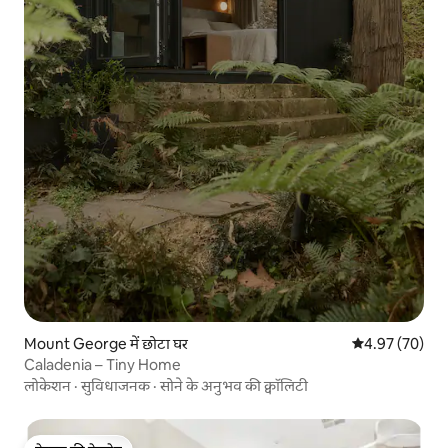
Mount George में छोटा घर
औसत रेटिंग 5 में 
4.97 (70)
Caladenia – Tiny Home
लोकेशन
·
सुविधाजनक
·
सोने के अनुभव की क्वॉलिटी