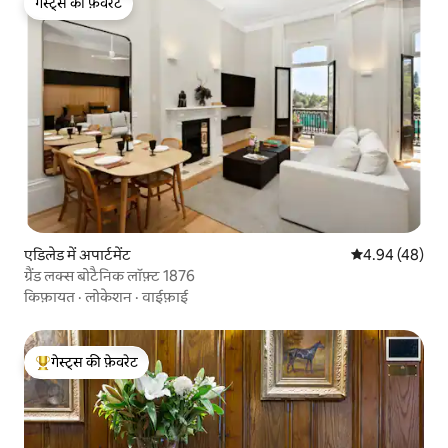
गेस्ट्स की फ़ेवरेट
गेस्ट्स की फ़ेवरेट
एडिलेड में अपार्टमेंट
औसत रेटिंग 5 में 
4.94 (48)
ग्रैंड लक्स बोटैनिक लॉफ़्ट 1876
किफ़ायत
·
लोकेशन
·
वाईफ़ाई
गेस्ट्स की फ़ेवरेट
गेस्ट्स का टॉप फ़ेवरेट