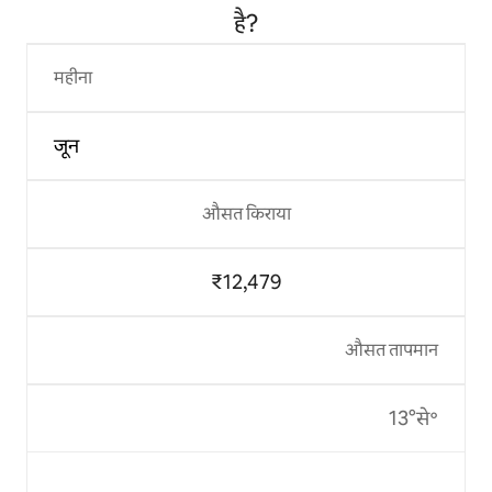
है?
महीना
जून
औसत किराया
₹12,479
औसत तापमान
13°से॰