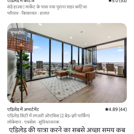
एडिलेड में कॉटेज
औसत रेटिंग 5 मे
5.0 (53)
संडे हाउस | मार्केट के पास नया पुराना शहर कॉटेज।
परिवार
·
किफ़ायत
·
हालत
सुपरहोस्ट
सुपरहोस्ट
एडिलेड में अपार्टमेंट
औसत रेटिंग 5 में 
4.89 (44)
एडिलेड सिटी में लग्ज़री ओएसिस |2 बेड-फ़्री पार्किंग|
लोकेशन
·
एक्सेस
·
सुविधाजनक
एडिलेड की यात्रा करने का सबसे अच्छा समय कब