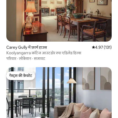
Carey Gully में फ़ार्म हाउस
औसत रेटिंग 5 में स
4.97 (131)
Koolyangarra कॉटेज आउटडोर स्पा एडिलेड हिल्स
परिवार
·
लोकेशन
·
सजावट
गेस्ट्स की फ़ेवरेट
गेस्ट्स की फ़ेवरेट