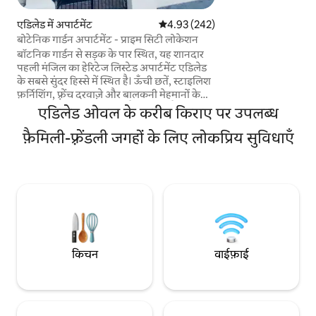
की सुविधा है) वाली एक स
विशाल बेडरूम में एक पू
एडिलेड में अपार्टमेंट
औसत रेटिंग 5 में से 4.93, 242 समीक्षाएँ
4.93 (242)
जिसमें बेडसाइड लैंप है
बोटेनिक गार्डन अपार्टमेंट - प्राइम सिटी लोकेशन
सिंगल बेड शामिल है। लाउंज में एक लेदर सोफ़ा है।
बॉटनिक गार्डन से सड़क के पार स्थित, यह शानदार
यहाँ एक बिल्ट-इन रो
पहली मंजिल का हेरिटेज लिस्टेड अपार्टमेंट एडिलेड
हैं।
के सबसे सुंदर हिस्से में स्थित है। ऊँची छतें, स्टाइलिश
फ़र्निशिंग, फ़्रेंच दरवाज़े और बालकनी मेहमानों के
लिए एक ऐसी परफ़ेक्ट जगह तैयार करते हैं, जहाँ वे
एडिलेड ओवल के करीब किराए पर उपलब्ध
लग्ज़री के साथ आराम फ़रमा सकते हैं। एडिलेड के
टॉप रेस्टोरेंट Golden Boy और Africola आपके
फ़ैमिली-फ़्रेंडली जगहों के लिए लोकप्रिय सुविधाएँ
दरवाज़े पर। नॉर्थ टीसीई से एडिलेड ओवल, आर्ट
गैलरी, म्यूज़ियम और एडिलेड यूनिवर्सिटी तक मुफ़्त
ट्राम। फ़्रिंज फ़ेस्टिवल और जीवंत रंडल स्ट्रीट तक
पहुँचने के लिए 2 मिनट की पैदल दूरी तय करनी
होगी।
किचन
वाईफ़ाई