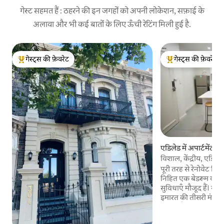
गेस्ट सहमत हैं : ठहरने की इन जगहों को अपनी लोकेशन, सफ़ाई के
अलावा और भी कई बातों के लिए ऊँची रेटिंग मिली हुई है.
गेस्ट्स की फ़ेवरेट
गेस्ट्स की फ़ेवरेट
गेस्ट्स का टॉप फ़ेवरेट
गेस्ट्स का टॉप फ़ेवरेट
एडिलेड में अपार्टमेंट
विशाल, केंद्रीय, एडि
पूरी तरह से रेनोवेट कि
निहित एक बेडरूम वाले अ
सुविधाएँ मौजूद हैं। यह 1911 की इस ऐतिहासिक
इमारत की तीसरी मंज़िल 
सुविधा है, एक रूफ़टॉप
चलने वाली वॉशिंग मशीन 