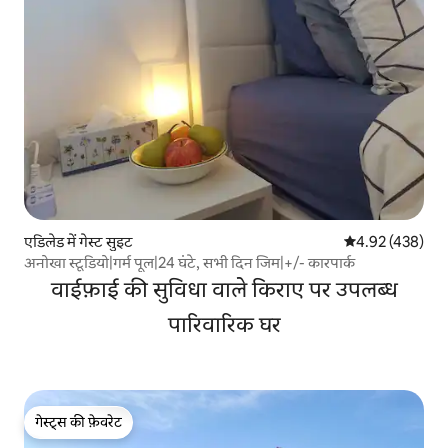
एडिलेड में गेस्ट सुइट
औसत रेटिंग 5 में स
4.92 (438)
अनोखा स्टूडियो|गर्म पूल|24 घंटे, सभी दिन जिम|+/- कारपार्क
वाईफ़ाई की सुविधा वाले किराए पर उपलब्ध
पारिवारिक घर
गेस्ट्स की फ़ेवरेट
गेस्ट्स की फ़ेवरेट