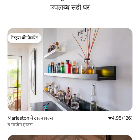
उपलब्ध सही घर
गेस्ट्स की फ़ेवरेट
गेस्ट्स की फ़ेवरेट
Marleston में टाउनहाउस
औसत रेटिंग 5 में स
4.95 (126)
द पार्फ़म हाउस