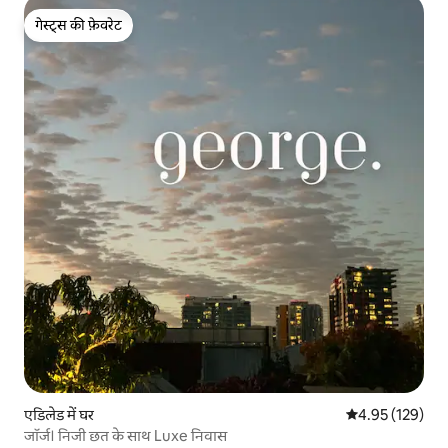
गेस्ट्स की फ़ेवरेट
गेस्ट्स की फ़ेवरेट
एडिलेड में घर
औसत रेटिंग 5 में स
4.95 (129)
जॉर्ज। निजी छत के साथ Luxe निवास