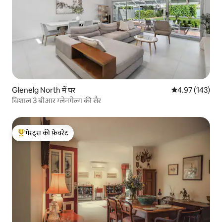
Glenelg North में घर
औसत रेटिंग 5 में स
4.97 (143)
विशाल 3 बीआर ग्लेनगेल्ग की सैर
गेस्ट्स की फ़ेवरेट
गेस्ट्स का टॉप फ़ेवरेट