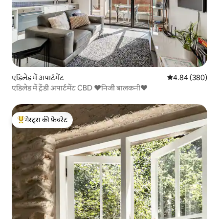
एडिलेड में अपार्टमेंट
औसत रेटिंग 5 में स
4.84 (380)
एडिलेड में ट्रेंडी अपार्टमेंट CBD ❤निजी बालकनी❤
गेस्ट्स की फ़ेवरेट
गेस्ट्स का टॉप फ़ेवरेट