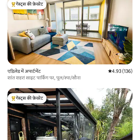
गेस्ट्स की फ़ेवरेट
गेस्ट्स का टॉप फ़ेवरेट
एडिलेड में अपार्टमेंट
औसत रेटिंग 5 में स
4.93 (136)
शांत शहर! साइट पार्किंग पर, पूल/स्पा/सौना
गेस्ट्स की फ़ेवरेट
गेस्ट्स का टॉप फ़ेवरेट