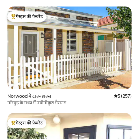
गेस्ट्स की फ़ेवरेट
गेस्ट्स का टॉप फ़ेवरेट
Norwood में टाउनहाउस
औसत रेटिंग 5 मे
5 (257)
नॉरवुड के मध्य में नवीनीकृत मैसनट
गेस्ट्स की फ़ेवरेट
गेस्ट्स का टॉप फ़ेवरेट