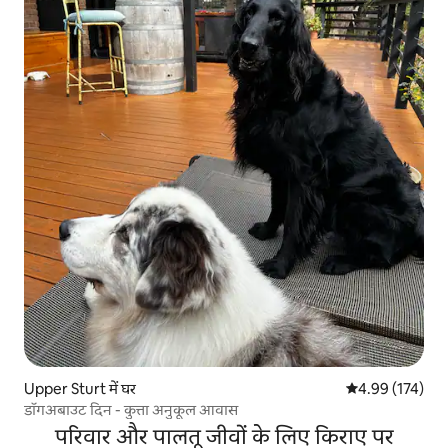
Upper Sturt में घर
औसत रेटिंग 5 में स
4.99 (174)
डॉगअबाउट दिन - कुत्ता अनुकूल आवास
परिवार और पालतू जीवों के लिए किराए पर