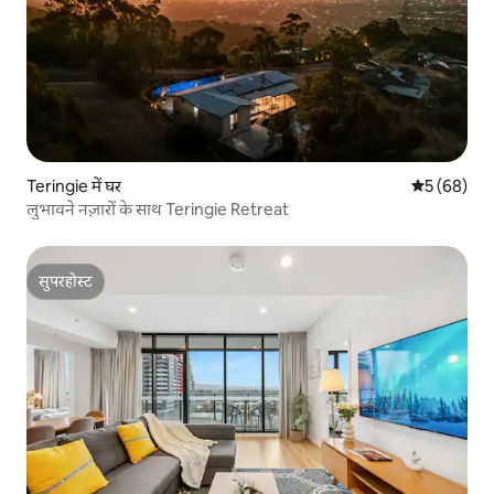
Teringie में घर
औसत रेटिंग 5 
5 (68)
लुभावने नज़ारों के साथ Teringie Retreat
सुपरहोस्ट
सुपरहोस्ट