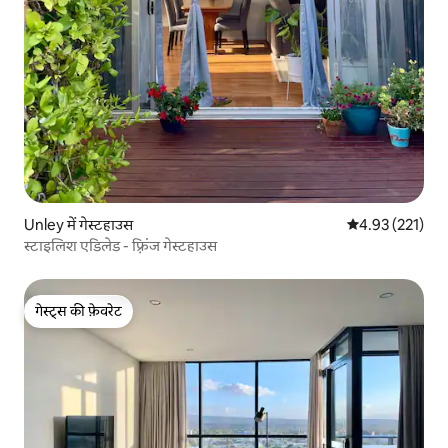
Unley में गेस्टहाउस
औसत रेटिंग 5 में स
4.93 (221)
स्टाइलिश एडिलेड - फ़्रिंज गेस्टहाउस
गेस्ट्स की फ़ेवरेट
गेस्ट्स की फ़ेवरेट