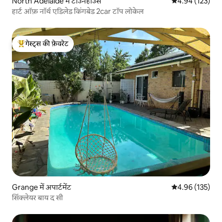
North Adelaide में टाउनहाउस
औसत रेटिंग 5 में स
4.94 (123)
हार्ट ऑफ़ नॉर्थ एडिलेड किंगबेड 2car टॉप लोकेल
गेस्ट्स की फ़ेवरेट
गेस्ट्स का टॉप फ़ेवरेट
Grange में अपार्टमेंट
औसत रेटिंग 5 में स
4.96 (135)
सिंक्लेयर बाय द सी