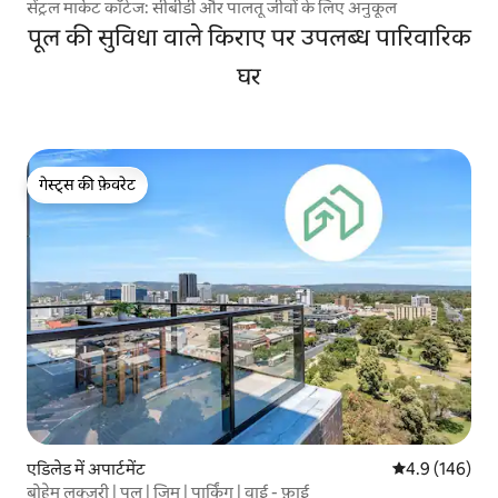
सेंट्रल मार्केट कॉटेज: सीबीडी और पालतू जीवों के लिए अनुकूल
पूल की सुविधा वाले किराए पर उपलब्ध पारिवारिक
घर
गेस्ट्स की फ़ेवरेट
गेस्ट्स की फ़ेवरेट
एडिलेड में अपार्टमेंट
औसत रेटिंग 5 में 
4.9 (146)
बोहेम लक्ज़री | पूल | जिम | पार्किंग | वाई - फ़ाई