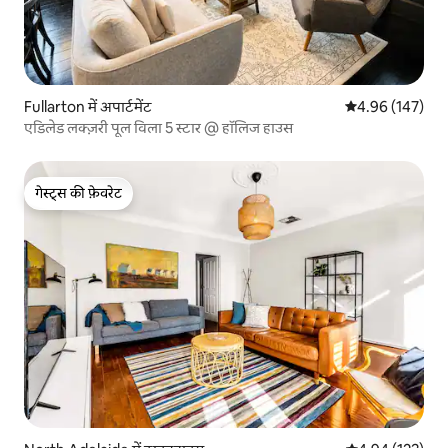
Fullarton में अपार्टमेंट
औसत रेटिंग 5 में स
4.96 (147)
एडिलेड लक्ज़री पूल विला 5 स्टार @ हॉलिज हाउस
गेस्ट्स की फ़ेवरेट
गेस्ट्स की फ़ेवरेट