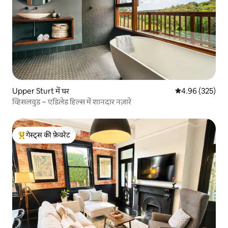
Upper Sturt में घर
औसत रेटिंग 5 में स
4.96 (325)
व्हिसलवुड ~ एडिलेड हिल्स में शानदार नज़ारे
गेस्ट्स की फ़ेवरेट
गेस्ट्स का टॉप फ़ेवरेट