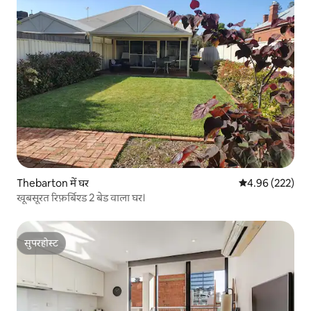
Thebarton में घर
औसत रेटिंग 5 में स
4.96 (222)
खूबसूरत रिफ़र्बिश्ड 2 बेड वाला घर।
सुपरहोस्ट
सुपरहोस्ट