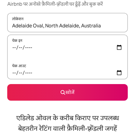
Airbnb पर अनोखे फ़ैमिली-फ़्रेंडली घर ढूँढ़ें और बुक करें
लोकेशन
नतीजों के उपलब्ध होने पर, अप और डाउन 'ऐरो की' का इस्तेमाल करके नेविगेट करें
चेक इन
चेक आउट
खोजें
एडिलेड ओवल के करीब किराए पर उपलब्ध
बेहतरीन रेटिंग वाली फ़ैमिली-फ़्रेंडली जगहें