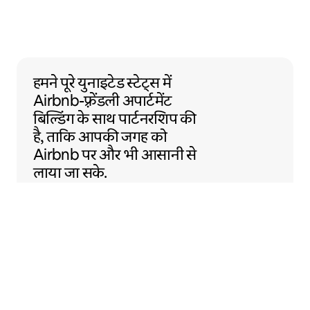
हमने पूरे युनाइटेड स्टेट्स में Airbnb-फ़्रेंडली अ
हमने पूरे युनाइटेड स्टेट्स में
Airbnb-फ़्रेंडली
अपार्टमेंट
बिल्डिंग के साथ
पार्टनरशिप की
है, ताकि आपकी जगह को
Airbnb पर और भी आसानी से
लाया जा सके.
Sentral Apartments
डेनवर, कॉलोराडो