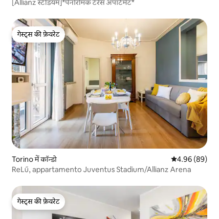
[Allianz स्टेडियम]*पैनोरमिक टेरेस अपार्टमेंट*
गेस्ट्स की फ़ेवरेट
गेस्ट्स की फ़ेवरेट
Torino में कॉन्डो
औसत रेटिंग 5 में 
4.96 (89)
ReLű, appartamento Juventus Stadium/Allianz Arena
गेस्ट्स की फ़ेवरेट
गेस्ट्स की फ़ेवरेट