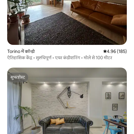
Torino में कॉन्डो
औसत रेटिंग 5 में स
4.96 (185)
ऐतिहासिक केंद्र • सुरुचिपूर्ण • एयर कंडीशनिंग • मोले से 100 मीटर
सुपरहोस्ट
सुपरहोस्ट