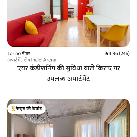
Torino में घर
औसत रेटिंग 5 में स
4.96 (245)
अपार्टमेंट क्षेत्र Inalpi Arena
एयर कंडीशनिंग की सुविधा वाले किराए पर
उपलब्ध अपार्टमेंट
गेस्ट्स की फ़ेवरेट
गेस्ट्स का टॉप फ़ेवरेट