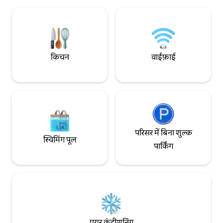
परिवहन और शहर के मुख्य इलाकों तक आसानी से
पहुँच।
किचन
वाईफ़ाई
परिसर में बिना शुल्क
स्विमिंग पूल
पार्किंग
एयर कंडीशनिंग