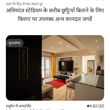
शहर के केंद्र से चार कदम दूर
अलियांज़ स्टेडियम के करीब छुट्टियाँ बिताने के लिए
किराए पर उपलब्ध अन्य शानदार जगहें
सुपरहोस्ट
सुपरहोस्ट
ट्यूरिन में अपार्टमेंट
औसत रेटिंग 5 में 
4.82 (22)