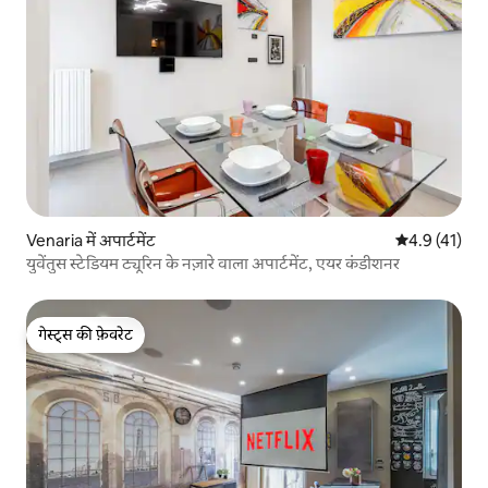
Venaria में अपार्टमेंट
औसत रेटिंग 5 मे
4.9 (41)
युवेंतुस स्टेडियम ट्यूरिन के नज़ारे वाला अपार्टमेंट, एयर कंडीशनर
गेस्ट्स की फ़ेवरेट
गेस्ट्स की फ़ेवरेट