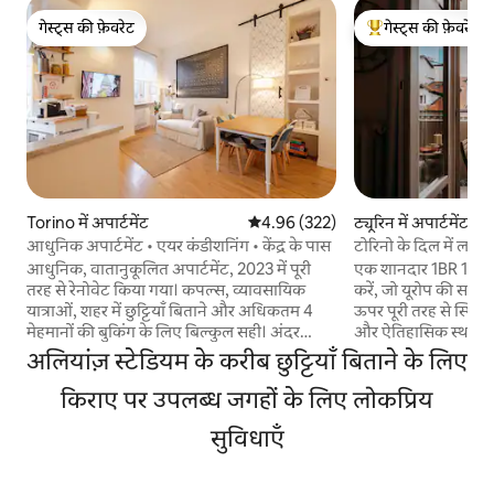
गेस्ट्स की फ़ेवरेट
गेस्ट्स की फ़ेवरेट
गेस्ट्स की फ़ेवरेट
गेस्ट्स का टॉप फ़ेवरेट
Torino में अपार्टमेंट
औसत रेटिंग 5 में से 4.96, 322 समीक्षाएँ
4.96 (322)
ट्यूरिन में अपार्टमेंट
आधुनिक अपार्टमेंट • एयर कंडीशनिंग • केंद्र के पास
टोरिनो के दिल में लक्ज
आधुनिक, वातानुकूलित अपार्टमेंट, 2023 में पूरी
एक शानदार 1BR 1BA रिट
तरह से रेनोवेट किया गया। कपल्स, व्यावसायिक
करें, जो यूरोप की सबसे प
यात्राओं, शहर में छुट्टियाँ बिताने और अधिकतम 4
ऊपर पूरी तरह से स्थित है
मेहमानों की बुकिंग के लिए बिल्कुल सही। अंदर
और ऐतिहासिक स्थलों स
आपको ये चीज़ें मिलेंगी: • बेडरूम • बाथरूम • सोफ़ा
अपराजेय लोकेशन के अल
अलियांज़ स्टेडियम के करीब छुट्टियाँ बिताने के लिए
बेड के साथ लिविंग एरिया • पूरी तरह से सुसज्जित
डिज़ाइन, सुविधाएँ और 
किचन • तेज़ वाई - फ़ाई • Netflix के साथ स्मार्ट
किराए पर उपलब्ध जगहों के लिए लोकप्रिय
हैं कि आपके पास वह 
टीवी • खुद से चेक इन करने की सुविधा • पालतू
करने, रिचार्ज करने, मन
सुविधाएँ
जीवों के अनुकूल सेटअप ट्यूरिन में आपके ठहरने के
एक परफ़ेक्ट ठहरने का
लिए एक साफ़-सुथरा, आरामदायक ठिकाना। पहली
✔ आरामदायक किंग बे
मंज़िल, कोई लिफ़्ट नहीं। शहर के केंद्र, सार्वजनिक
लिविंग ✔ पूरी तरह से