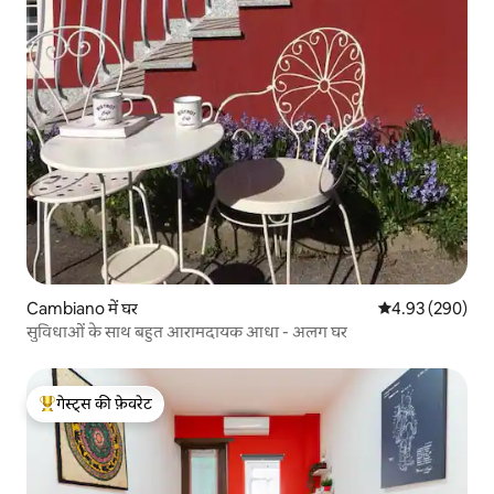
Cambiano में घर
औसत रेटिंग 5 में स
4.93 (290)
सुविधाओं के साथ बहुत आरामदायक आधा - अलग घर
गेस्ट्स की फ़ेवरेट
गेस्ट्स का टॉप फ़ेवरेट