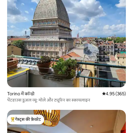
Torino में कॉन्डो
औसत रेटिंग 5 में स
4.95 (365)
पेंटहाउस डुअल व्यू: मोले और ट्यूरिन का स्कायलाइन
गेस्ट्स की फ़ेवरेट
गेस्ट्स का टॉप फ़ेवरेट