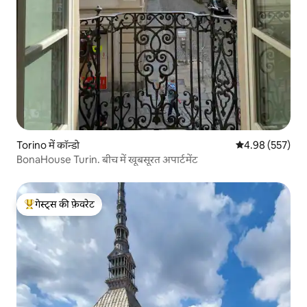
Torino में कॉन्डो
औसत रेटिंग 5 में स
4.98 (557)
BonaHouse Turin. बीच में खूबसूरत अपार्टमेंट
गेस्ट्स की फ़ेवरेट
गेस्ट्स का टॉप फ़ेवरेट