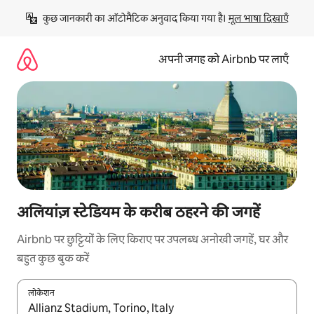
इसे
कुछ जानकारी का ऑटोमैटिक अनुवाद किया गया है। 
मूल भाषा दिखाएँ
छोड़कर
सीधा
कॉन्टेंट
अपनी जगह को Airbnb पर लाएँ
पर
जाएँ
अलियांज़ स्टेडियम के करीब ठहरने की जगहें
Airbnb पर छुट्टियों के लिए किराए पर उपलब्ध अनोखी जगहें, घर और
बहुत कुछ बुक करें
लोकेशन
नतीजों के उपलब्ध होने पर, अप और डाउन 'ऐरो की' का इस्तेमाल करके नेविगेट करें