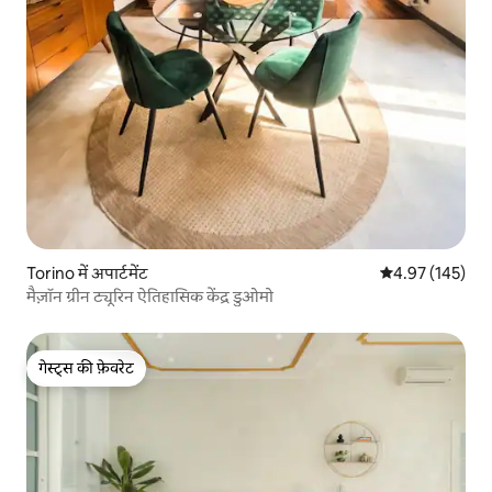
Torino में अपार्टमेंट
औसत रेटिंग 5 में स
4.97 (145)
मैज़ॉन ग्रीन ट्यूरिन ऐतिहासिक केंद्र डुओमो
गेस्ट्स की फ़ेवरेट
गेस्ट्स की फ़ेवरेट