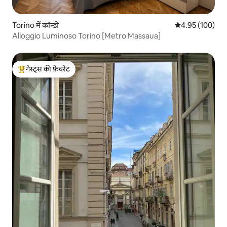
Torino में कॉन्डो
औसत रेटिंग 5 में स
4.95 (100)
Alloggio Luminoso Torino [Metro Massaua]
गेस्ट्स की फ़ेवरेट
गेस्ट्स का टॉप फ़ेवरेट