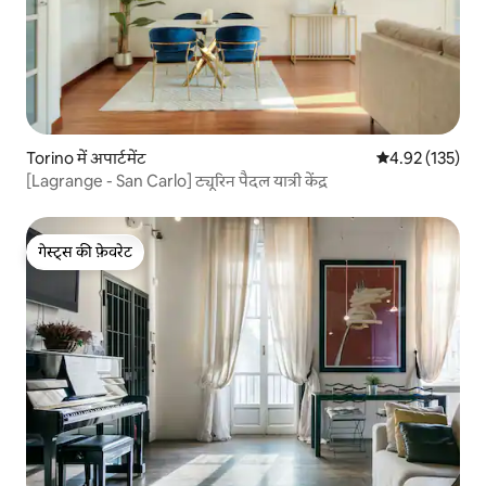
Torino में अपार्टमेंट
औसत रेटिंग 5 में स
4.92 (135)
[Lagrange - San Carlo] ट्यूरिन पैदल यात्री केंद्र
गेस्ट्स की फ़ेवरेट
गेस्ट्स की फ़ेवरेट