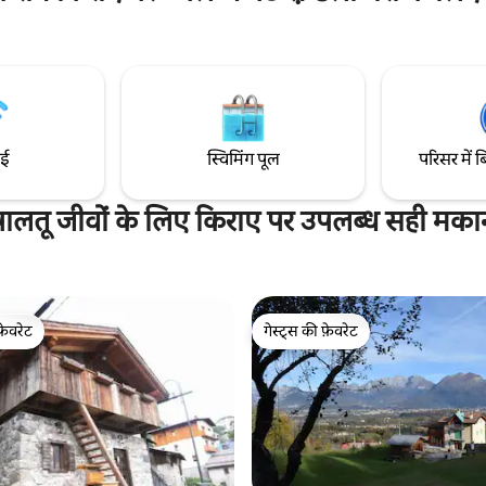
्थित है और पैदल यात्रा के लिए एकदम
सक्षम होने के लिए डिज़ाइन किया गया ह
बिंदु है। कुछ ही मिनटों की पैदल दूरी पर
सभी सुविधाओं से सुसज्जित है: बड़ा शॉवर
प से सीज़र अलम बान तक पहुँच सकते
और फ़्लैट स्क्रीन टीवी। 360° दृश्य के 
छत की छत पर (आम)
ाई
स्विमिंग पूल
परिसर में ब
पालतू जीवों के लिए किराए पर उपलब्ध सही मका
फ़ेवरेट
गेस्ट्स की फ़ेवरेट
फ़ेवरेट
गेस्ट्स की फ़ेवरेट