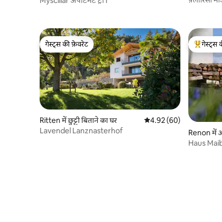
Mysciliar अपार्टमेंट ट्री I
गेस्ट्स की फ़ेवरेट
गेस्ट्स 
गेस्ट्स की फ़ेवरेट
गेस्ट्स का 
Ritten में छुट्टी बिताने का घर
औसत रेटिंग 5 में से 4.92, 60
4.92 (60)
Lavendel Lanznasterhof
Renon में अप
Haus Maib