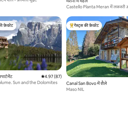
मेरानो में महल
Castello Planta Meran में लक्जरी अप
की फ़ेवरेट
गेस्ट्स की फ़ेवरेट
टॉप फ़ेवरेट
गेस्ट्स का टॉप फ़ेवरेट
 समीक्षाएँ
ार्टमेंट
औसत रेटिंग 5 में से 4.97, 87 समीक्षाएँ
4.97 (87)
lume. Sun and the Dolomites
Canal San Bovo में शैले
Maso NIL