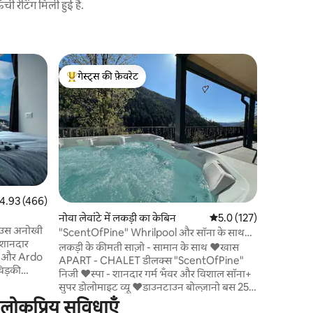
 रेटिंग मिली हुई है.
Alleghe में
गेस्ट्स की फ़ेवरेट
गेस्ट्स
झील पर आरा
गेस्ट्स का टॉप फ़ेवरेट
गेस्ट्स का
घर में सॉन
एक स्पा भी ह
ठीक सामने 
चौकोर से 15
से 350 मीटर
डिपॉज़िट क
और स्की रूम
लिए दीवान 
त रेटिंग 5 में से 4.93, 466 समीक्षाएँ
4.93 (466)
किचन, टीवी
नोवा लेवांटे में लकड़ी का केबिन
औसत रेटिंग 5 में से 5.0, 12
5.0 (127)
हेयरड्रायर,
हाउस अनोखी
"ScentOfPine" Whrilpool और सॉना के साथ
 शानदार
डोलोमाइट्स लक्ज़री
लकड़ी के कीमती साज़ो - सामान के साथ ♥️खास
़ों और Ardo
APART - CHALET डीलक्स "ScentOfPine"
िड़की
निजी ♥️स्पा - शानदार गर्म भँवर और विशाल सॉना+
और लुभावने
सुपर डोलोमाइट व्यू ♥️डाउनटाउन बोल्ज़ानो बस 25
 है। सजावट
मिनट की दूरी पर है ♥️स्की रिज़ॉर्ट 'CARENESS'
लोकप्रिय सुविधाएँ
को करने में