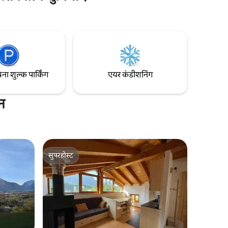
सिर्फ़ 600 मीट्रिक टन पहाड़ी गाँव में ♥️जादुई ठहरना
ै। यह जगह
♥️गार्डन+पैनोरमिक टेरेस ♥️2 खूबसूरत डबल रूम
, वाई - फ़ाई
शॉवर के साथ ♥️2 आलीशान बाथरूम इलेक्ट्रिक
साथ छत की
वाहनों के लिए ♥️रिचार्ज करें ♥️वाईफ़ाई, 2 स्मार्ट
टीवी 55" ♥️280 वर्ग मीटर से अधिक की आपकी
निजी सतह का सपना!
िना शुल्क पार्किंग
एयर कंडीशनिंग
न
सुपरहोस्ट
सुपरहोस्ट