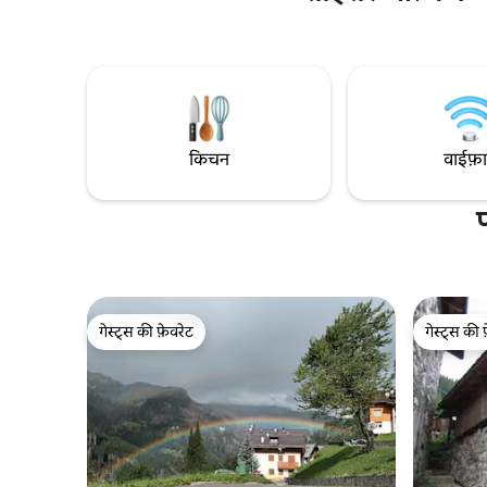
पोसाग्नो/विले वेनेट से 20 मिनट की दूरी पर; वेनिस
किनारे पर स
और डोलोमाइट्स से एक घंटे की दूरी पर। सालों तक
सही शुरुआती 
यहाँ सिर्फ़ मैं ही रहता था, आज हम 6 लोग हैं, जो
आप बस स्टॉ
हरियाली से घिरे हुए हैं, आराम कर रहे हैं, प्रकृति,
हैं।
सुंदरता, खाने-पीने और घूमने-फिरने के मज़े ले रहे हैं।
किचन
वाईफ़
गेस्ट्स की फ़ेवरेट
गेस्ट्स की 
गेस्ट्स की फ़ेवरेट
गेस्ट्स की 