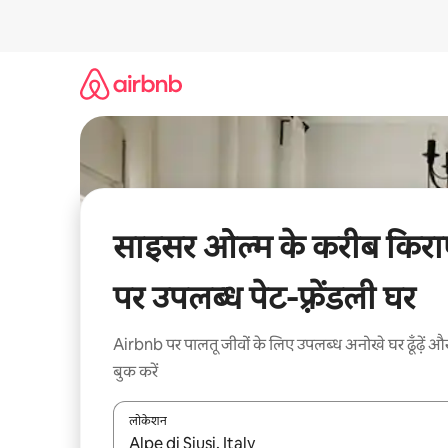
इसे
छोड़कर
सीधा
कॉन्टेंट
पर
जाएँ
साइसर ओल्म के करीब किरा
पर उपलब्ध पेट-फ़्रेंडली घर
Airbnb पर पालतू जीवों के लिए उपलब्ध अनोखे घर ढूँढ़ें औ
बुक करें
लोकेशन
नतीजों के उपलब्ध होने पर, अप और डाउन 'ऐरो की' का इस्तेमाल 