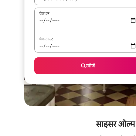
चेक इन
चेक आउट
खोजें
साइसर ओल्म के