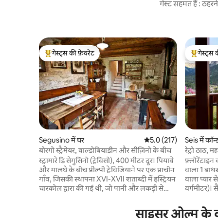
गेस्ट सहमत हैं : ठह
गेस्ट्स की फ़ेवरेट
गेस्ट्स 
गेस्ट्स का टॉप फ़ेवरेट
गेस्ट्स का 
Segusino में घर
औसत रेटिंग 5 में से 5.0, 217
5.0 (217)
Seis में कॉन्
बोरगो स्ट्रैमेयर, वाल्डोबियाडीन और सीज़िनो के बीच
रेट्रो ठाठ, म
स्ट्रामारे डि सेगुसिनो (ट्रेविसो), 400 मीटर दूर। पियावे
फ़्लोरेंटाइन
और मालघे के बीच प्रील्पी ट्रेविजियाने पर एक प्राचीन
वाला 1 बाथ
गाँव, जिसकी स्थापना XVI-XVII शताब्दी में इस्ट्रियन
वाला प्यार स
चारकोल द्वारा की गई थी, जो पानी और लकड़ी से
वर्गमीटर)। सैंटनर, श्लर्न और सेइस एम श्लर्न गाँव के
आकर्षित होता था। कई संभावनाओं के केंद्र में:
अद्भुत नज़ारे का आनंद 
वाल्डोबियाडेन/प्रोसेको पहाड़ियों से 10 मिनट की दूरी
को भिगो सक
साइसर ओल्म के कर
पर, एक यूनेस्को विरासत स्थल, असोलो/मासेर/
हैं और दिन का अंत क