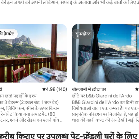
रने की इन जगहों को अपनी लोकेशन, सफ़ाई के अलावा और भी कई बातों के लिए ऊँची
की फ़ेवरेट
सुपरहोस्ट
टॉप फ़ेवरेट
सुपरहोस्ट
 समीक्षाएँ
डो
औसत रेटिंग 5 में से 4.98, 140 समीक्षाएँ
4.98 (140)
बोल्ज़ानो में छोटा घर
औस
हान छत! पहाड़ों के दृश्य
छोटे घर b&b Giardini dell'Ardo
 का 3 बेडरूम (2 डबल बेड, 1 बंक बेड)
B&B Giardini dell 'Ardo का टिनी 
रूम, लिविंग रूम, सीस के ऊपर किचन
विशेषताओं वाला एक कमरा है। यह एक
े रेनोवेट किया गया अपार्टमेंट (80
प्राकृतिक परिदृश्य पर निलंबित है, पहाड
धारा की गहरी कण्ठ की अनदेखी। बड़ी ख
लें! विशाल छत पर आप सूरज
आपको अपने आप को बिस्तर पर रखने 
ते हैं, खा सकते हैं और आराम कर सकते
परिदृश्य का आनंद लेने की अनुमति देती
ीब किराए पर उपलब्ध पेट-फ़्रेंडली घरों के लिए 
र सकते हैं। अपार्टमेंट जंगल के
को एक मिनी हाउस के रूप में सभी कार्यों 