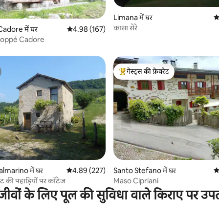
Limana में घर
औ
 समीक्षाएँ
कासा सेरे
adore में घर
औसत रेटिंग 5 में से 4.98, 167 समीक्षाएँ
4.98 (167)
 Zoppé Cadore
गेस्ट्स की फ़ेवरेट
गेस्ट्स का टॉप फ़ेवरेट
 समीक्षाएँ
almarino में घर
औसत रेटिंग 5 में से 4.89, 227 समीक्षाएँ
4.89 (227)
Santo Stefano में घर
औ
 की पहाड़ियों पर कॉटेज
Maso Cipriani
जीवों के लिए पूल की सुविधा वाले किराए पर उप