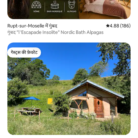
Rupt-sur-Moselle में गुंबद
औसत रेटिंग 5 में स
4.88 (186)
गुंबद "l 'Escapade Insolite" Nordic Bath Alpagas
गेस्ट्स की फ़ेवरेट
गेस्ट्स की फ़ेवरेट