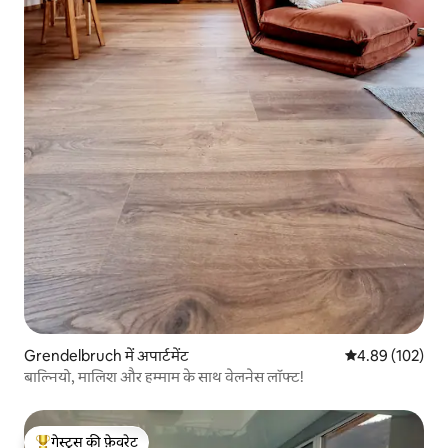
Grendelbruch में अपार्टमेंट
औसत रेटिंग 5 में स
4.89 (102)
बाल्नियो, मालिश और हम्माम के साथ वेलनेस लॉफ्ट!
गेस्ट्स की फ़ेवरेट