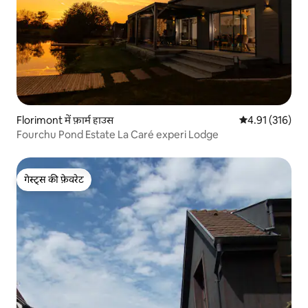
Florimont में फ़ार्म हाउस
औसत रेटिंग 5 में स
4.91 (316)
Fourchu Pond Estate La Caré experi Lodge
गेस्ट्स की फ़ेवरेट
गेस्ट्स की फ़ेवरेट