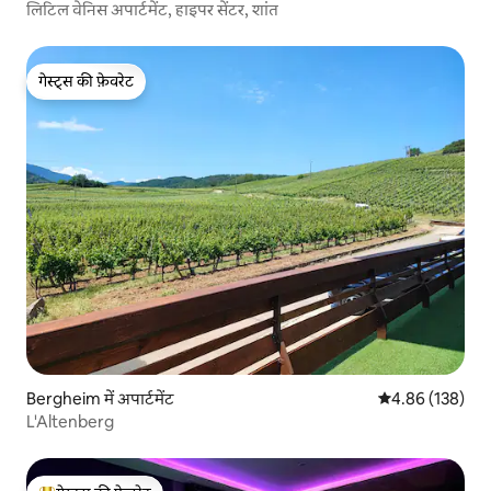
लिटिल वेनिस अपार्टमेंट, हाइपर सेंटर, शांत
गेस्ट्स की फ़ेवरेट
गेस्ट्स की फ़ेवरेट
Bergheim में अपार्टमेंट
औसत रेटिंग 5 में स
4.86 (138)
L'Altenberg