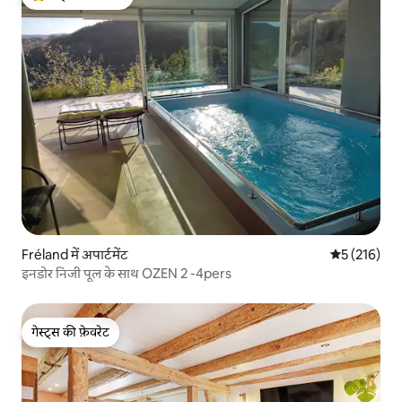
गेस्ट्स का टॉप फ़ेवरेट
Fréland में अपार्टमेंट
औसत रेटिंग 5 म
5 (216)
इनडोर निजी पूल के साथ OZEN 2 -4pers
गेस्ट्स की फ़ेवरेट
गेस्ट्स की फ़ेवरेट