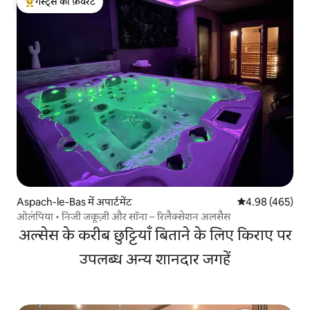
गेस्ट्स की फ़ेवरेट
गेस्ट्स का टॉप फ़ेवरेट
Aspach-le-Bas में अपार्टमेंट
औसत रेटिंग 5 में स
4.98 (465)
ओलंपिया • निजी जकूज़ी और सॉना – रिलैक्सेशन अलसैस
अल्सेस के करीब छुट्टियाँ बिताने के लिए किराए पर
उपलब्ध अन्य शानदार जगहें