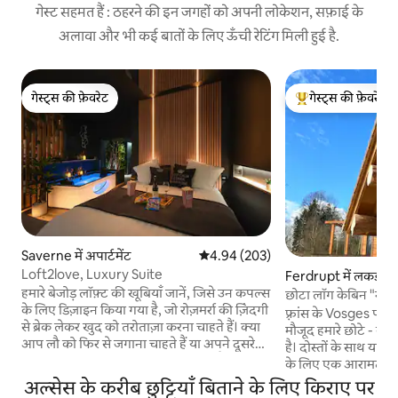
गेस्ट सहमत हैं : ठहरने की इन जगहों को अपनी लोकेशन, सफ़ाई के
अलावा और भी कई बातों के लिए ऊँची रेटिंग मिली हुई है.
गेस्ट्स की फ़ेवरेट
गेस्ट्स की फ़ेवरेट
गेस्ट्स की फ़ेवरेट
गेस्ट्स का टॉप फ़ेवरेट
Saverne में अपार्टमेंट
औसत रेटिंग 5 में से 4.94, 203 समीक्षाएँ
4.94 (203)
Loft2love, Luxury Suite
Ferdrupt में लकड़ी क
हमारे बेजोड़ लॉफ़्ट की खूबियाँ जानें, जिसे उन कपल्स
छोटा लॉग केबिन "नोमी
के लिए डिज़ाइन किया गया है, जो रोज़मर्रा की ज़िंदगी
फ़्रांस के Vosges पहाड
से ब्रेक लेकर खुद को तरोताज़ा करना चाहते हैं। क्या
मौजूद हमारे छोटे - से
आप लौ को फिर से जगाना चाहते हैं या अपने दूसरे
है। दोस्तों के साथ या एक
आधे हिस्से को आश्चर्यचकित करना चाहते हैं?
के लिए एक आरामदायक 
बेहतरीन सुविधाओं और एक्सेसरीज़ के साथ एक
जगह एक किचन(ette) स
अल्सेस के करीब छुट्टियाँ बिताने के लिए किराए पर
असाधारण सेटिंग में एक रोमांटिक रात का मज़ा लें
आप पहली मंज़िल पर