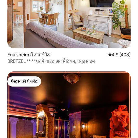
Eguisheim में अपार्टमेंट
औसत रेटिंग 5 में 
4.9 (408)
BRETZEL ** ** घर में गाइट अलसैटियन, एगुइसाइम
गेस्ट्स की फ़ेवरेट
गेस्ट्स की फ़ेवरेट