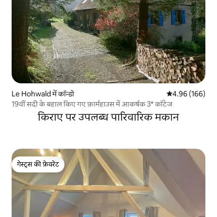
Le Hohwald में कॉन्डो
औसत रेटिंग 5 में स
4.96 (166)
19वीं सदी के बहाल किए गए फ़ार्महाउस में आकर्षक 3* कॉटेज
किराए पर उपलब्ध पारिवारिक मकान
गेस्ट्स की फ़ेवरेट
गेस्ट्स की फ़ेवरेट