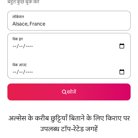
बहुत कुछ बुक करें
लोकेशन
नतीजों के उपलब्ध होने पर, अप और डाउन 'ऐरो की' का इस्तेमाल करके नेविगेट करें
चेक इन
चेक आउट
खोजें
अल्सेस के करीब छुट्टियाँ बिताने के लिए किराए पर
उपलब्ध टॉप-रेटेड जगहें