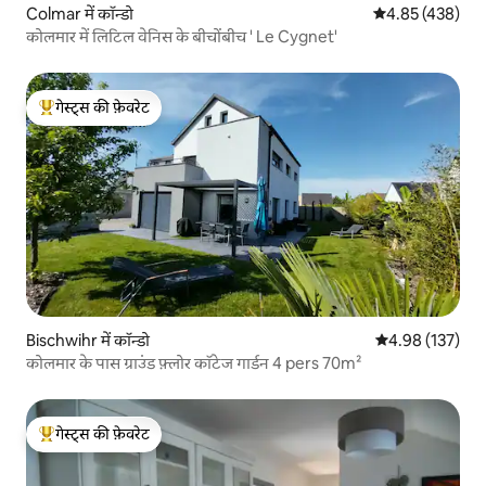
Colmar में कॉन्डो
औसत रेटिंग 5 में स
4.85 (438)
कोलमार में लिटिल वेनिस के बीचोंबीच ' Le Cygnet'
गेस्ट्स की फ़ेवरेट
गेस्ट्स का टॉप फ़ेवरेट
Bischwihr में कॉन्डो
औसत रेटिंग 5 में स
4.98 (137)
कोलमार के पास ग्राउंड फ़्लोर कॉटेज गार्डन 4 pers 70m²
गेस्ट्स की फ़ेवरेट
गेस्ट्स का टॉप फ़ेवरेट