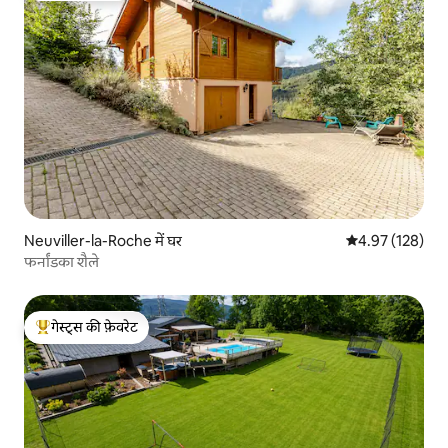
Neuviller-la-Roche में घर
औसत रेटिंग 5 में स
4.97 (128)
फर्नांडका शैले
गेस्ट्स की फ़ेवरेट
गेस्ट्स का टॉप फ़ेवरेट