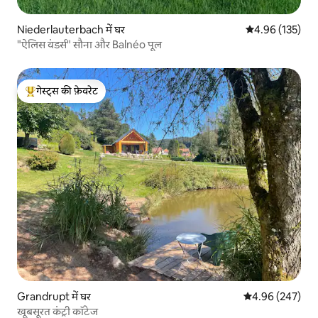
Niederlauterbach में घर
औसत रेटिंग 5 में स
4.96 (135)
"ऐलिस वंडर्स" सौना और Balnéo पूल
गेस्ट्स की फ़ेवरेट
गेस्ट्स का टॉप फ़ेवरेट
Grandrupt में घर
औसत रेटिंग 5 में स
4.96 (247)
खूबसूरत कंट्री कॉटेज