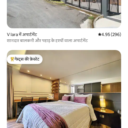
V Iara में अपार्टमेंट
औसत रेटिंग 5 में स
4.95 (296)
शानदार बालकनी और पहाड़ के दृश्यों वाला अपार्टमेंट
गेस्ट्स की फ़ेवरेट
गेस्ट्स का टॉप फ़ेवरेट