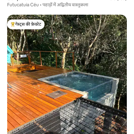
Futucatuia Céu • पहाड़ों में अद्वितीय वास्तुकला
गेस्ट्स की फ़ेवरेट
गेस्ट्स का टॉप फ़ेवरेट