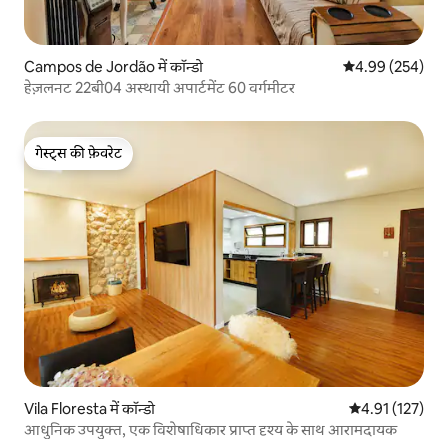
Campos de Jordão में कॉन्डो
औसत रेटिंग 5 में स
4.99 (254)
हेज़लनट 22बी04 अस्थायी अपार्टमेंट 60 वर्गमीटर
गेस्ट्स की फ़ेवरेट
गेस्ट्स की फ़ेवरेट
Vila Floresta में कॉन्डो
औसत रेटिंग 5 में स
4.91 (127)
आधुनिक उपयुक्त, एक विशेषाधिकार प्राप्त दृश्य के साथ आरामदायक