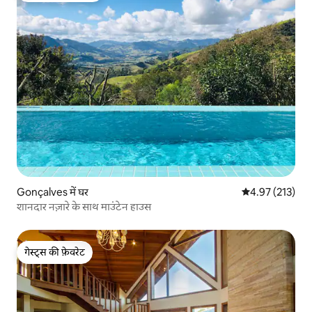
Gonçalves में घर
औसत रेटिंग 5 में स
4.97 (213)
शानदार नज़ारे के साथ माउंटेन हाउस
गेस्ट्स की फ़ेवरेट
गेस्ट्स की फ़ेवरेट