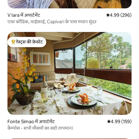
V Iara में अपार्टमेंट
औसत रेटिंग 5 में स
4.99 (296)
एयर कोंडिक, वाईफ़ाई, Capivari के पास मचान सुंदर
गेस्ट्स की फ़ेवरेट
गेस्ट्स का टॉप फ़ेवरेट
Fonte Simao में अपार्टमेंट
औसत रेटिंग 5 में स
4.99 (159)
कैम्पोस - सभी मौसमों का सही तापमान।