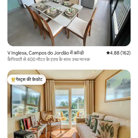
V Inglesa, Campos do Jordão में कॉन्डो
औसत रेटिंग 5 में स
4.88 (162)
कैपिवारी से 400 मीटर के दृश्य के साथ उच्च मानक
गेस्ट्स की फ़ेवरेट
गेस्ट्स का टॉप फ़ेवरेट