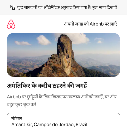
इसे
कुछ जानकारी का ऑटोमैटिक अनुवाद किया गया है। 
मूल भाषा दिखाएँ
छोड़कर
सीधा
कॉन्टेंट
अपनी जगह को Airbnb पर लाएँ
पर
जाएँ
अमंतिकिर के करीब ठहरने की जगहें
Airbnb पर छुट्टियों के लिए किराए पर उपलब्ध अनोखी जगहें, घर और
बहुत कुछ बुक करें
लोकेशन
नतीजों के उपलब्ध होने पर, अप और डाउन 'ऐरो की' का इस्तेमाल करके नेविगेट करें