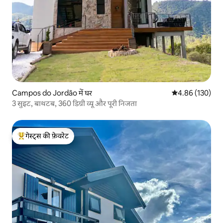
Campos do Jordão में घर
औसत रेटिंग 5 में स
4.86 (130)
3 सुइट, बाथटब, 360 डिग्री व्यू और पूरी निजता
गेस्ट्स की फ़ेवरेट
गेस्ट्स का टॉप फ़ेवरेट