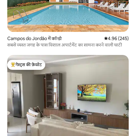
Campos do Jordão में कॉन्डो
औसत रेटिंग 5 में स
4.96 (245)
सबसे व्यस्त जगह के पास विशाल अपार्टमेंट का सामना करने वाली घाटी
गेस्ट्स की फ़ेवरेट
गेस्ट्स का टॉप फ़ेवरेट