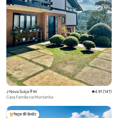
J Nova Suíça में घर
औसत रेटिंग 5 में स
4.91 (147)
Casa Familia na Montanha
गेस्ट्स की फ़ेवरेट
गेस्ट्स का टॉप फ़ेवरेट