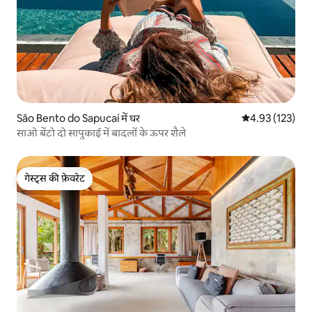
São Bento do Sapucaí में घर
औसत रेटिंग 5 में स
4.93 (123)
साओ बेंटो दो सापुकाई में बादलों के ऊपर शैले
गेस्ट्स की फ़ेवरेट
गेस्ट्स की फ़ेवरेट