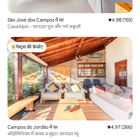
São José dos Campos में घर
औसत रेटिंग 5 में स
4.98 (155)
CasaAlpin - शानदार पूल और गर्म जकूज़ी
गेस्ट्स की फ़ेवरेट
गेस्ट्स का टॉप फ़ेवरेट
Campos do Jordão में घर
औसत रेटिंग 5 में स
4.97 (266)
कोंडोमिनियम में कासा 4 सुइट। शानदार व्यू