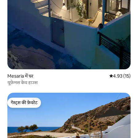
Mesaria में घर
औसत रेटिंग 5 में 
4.93 (15)
यूफ़ेमस केव हाउस
गेस्ट्स की फ़ेवरेट
गेस्ट्स की फ़ेवरेट