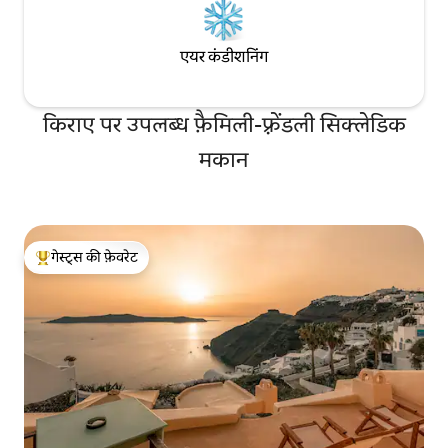
एयर कंडीशनिंग
किराए पर उपलब्ध फ़ैमिली-फ़्रेंडली सिक्लेडिक
मकान
गेस्ट्स की फ़ेवरेट
गेस्ट्स का टॉप फ़ेवरेट