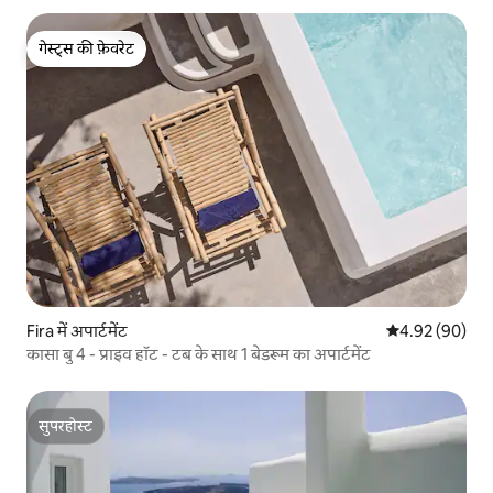
गेस्ट्स की फ़ेवरेट
गेस्ट्स की फ़ेवरेट
Fira में अपार्टमेंट
औसत रेटिंग 5 में 
4.92 (90)
कासा बु 4 - प्राइव हॉट - टब के साथ 1 बेडरूम का अपार्टमेंट
सुपरहोस्ट
सुपरहोस्ट