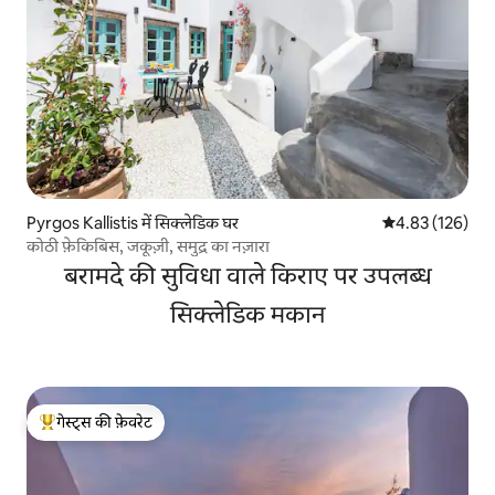
Pyrgos Kallistis में सिक्लेडिक घर
औसत रेटिंग 5 में स
4.83 (126)
कोठी फ़ेकिबिस, जकूज़ी, समुद्र का नज़ारा
बरामदे की सुविधा वाले किराए पर उपलब्ध
सिक्लेडिक मकान
गेस्ट्स की फ़ेवरेट
गेस्ट्स का टॉप फ़ेवरेट