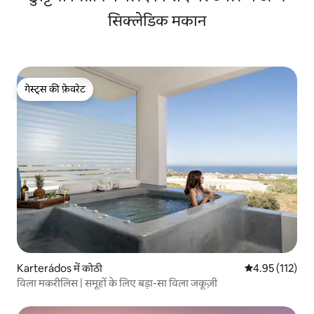
सिक्लेडिक मकान
गेस्ट्स की फ़ेवरेट
गेस्ट्स की फ़ेवरेट
Karterádos में कोठी
औसत रेटिंग 5 में स
4.95 (112)
विला मकरीलिस | समूहों के लिए बड़ा-सा विला जकूज़ी