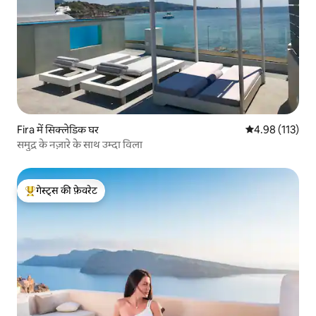
Fira में सिक्लेडिक घर
औसत रेटिंग 5 में स
4.98 (113)
समुद्र के नज़ारे के साथ उम्दा विला
गेस्ट्स की फ़ेवरेट
गेस्ट्स का टॉप फ़ेवरेट