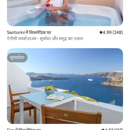
Santorini में सिक्लेडिक घर
औसत रेटिंग 5 में स
4.99 (248)
ऐनीमी लवर्स हाउस - सूर्यास्त और समुद्र का नज़ारा
सुपरहोस्ट
सुपरहोस्ट