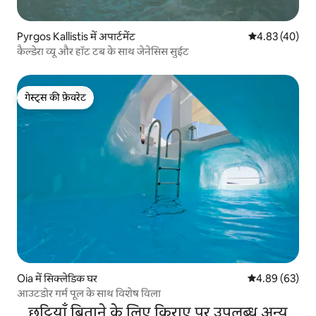
Pyrgos Kallistis में अपार्टमेंट
औसत रेटिंग 5 में 
4.83 (40)
कैल्डेरा व्यू और हॉट टब के साथ जेनेसिस सुईट
गेस्ट्स की फ़ेवरेट
गेस्ट्स की फ़ेवरेट
Oia में सिक्लेडिक घर
औसत रेटिंग 5 में 
4.89 (63)
आउटडोर गर्म पूल के साथ विशेष विला
छुट्टियाँ बिताने के लिए किराए पर उपलब्ध अन्य