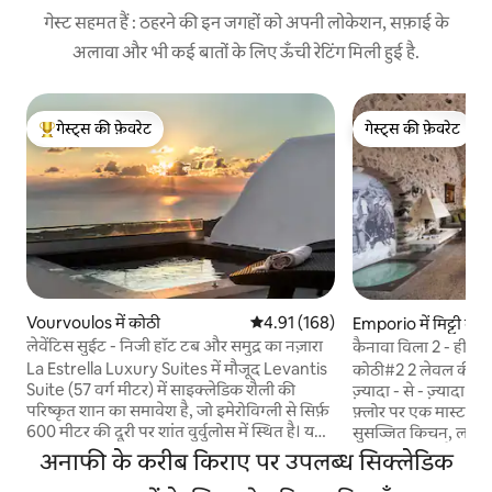
गेस्ट सहमत हैं : ठहरने की इन जगहों को अपनी लोकेशन, सफ़ाई के
अलावा और भी कई बातों के लिए ऊँची रेटिंग मिली हुई है.
गेस्ट्स की फ़ेवरेट
गेस्ट्स की फ़ेवरेट
गेस्ट्स का टॉप फ़ेवरेट
गेस्ट्स की फ़ेवरेट
Vourvoulos में कोठी
औसत रेटिंग 5 में से 4.91, 168 समीक्षाएँ
4.91 (168)
Emporio में मिट्टी का 
लेवेंटिस सुईट - निजी हॉट टब और समुद्र का नज़ारा
कैनावा विला 2 - हीटेड प
La Estrella Luxury Suites में मौजूद Levantis
कोठी#2 2 लेवल की 2 फ़
Suite (57 वर्ग मीटर) में साइक्लेडिक शैली की
ज़्यादा - से - ज़्यादा 6 
परिष्कृत शान का समावेश है, जो इमेरोविग्ली से सिर्फ़
फ़्लोर पर एक मास्टर बे
600 मीटर की दूरी पर शांत वुर्वुलोस में स्थित है। यहाँ
सुसज्जित किचन, लाउंज 
से एजियन सागर का नज़ारा बिना किसी रुकावट के
4 सिंगल फ़्लोर मैट्रेस
अनाफी के करीब किराए पर उपलब्ध सिक्लेडिक
दिखाई देता है। इसकी बालकनी पर एक निजी
बाथरूम है। जकूज़ी, 