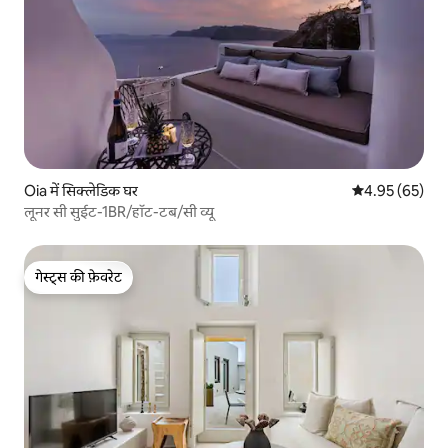
Oia में सिक्लेडिक घर
औसत रेटिंग 5 में 
4.95 (65)
लूनर सी सुईट-1BR/हॉट-टब/सी व्यू
गेस्ट्स की फ़ेवरेट
गेस्ट्स की फ़ेवरेट