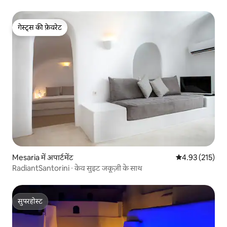
गेस्ट्स की फ़ेवरेट
गेस्ट्स की फ़ेवरेट
Mesaria में अपार्टमेंट
औसत रेटिंग 5 में स
4.93 (215)
RadiantSantorini ∙ केव सुइट जकूज़ी के साथ
सुपरहोस्ट
सुपरहोस्ट