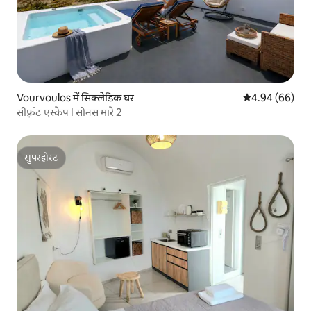
Vourvoulos में सिक्लेडिक घर
औसत रेटिंग 5 में 
4.94 (66)
सीफ़्रंट एस्केप I सोनस मारे 2
सुपरहोस्ट
सुपरहोस्ट