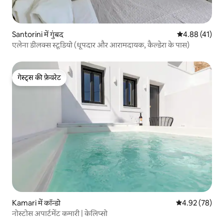
Santorini में गुंबद
औसत रेटिंग 5 में 
4.88 (41)
एलेना डीलक्स स्टूडियो (धूपदार और आरामदायक, कैल्डेरा के पास)
गेस्ट्स की फ़ेवरेट
गेस्ट्स की फ़ेवरेट
Kamari में कॉन्डो
औसत रेटिंग 5 में 
4.92 (78)
नोस्टोस अपार्टमेंट कमारी | केलिप्सो