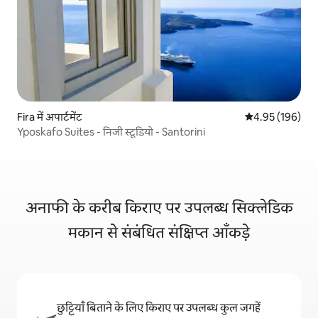
Fira में अपार्टमेंट
औसत रेटिंग 5 में स
4.95 (196)
Yposkafo Suites - निजी स्टूडियो - Santorini
अनाफी के करीब किराए पर उपलब्ध सिक्लेडिक
मकान से संबंधित संक्षिप्त आँकड़े
छुट्टियाँ बिताने के लिए किराए पर उपलब्ध कुल जगहें