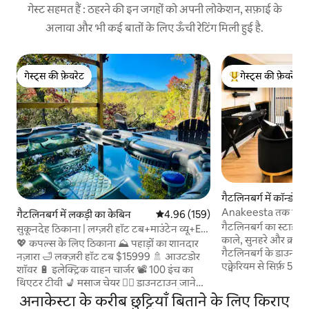
गेस्ट सहमत हैं : ठहरने की इन जगहों को अपनी लोकेशन, सफ़ाई के
अलावा और भी कई बातों के लिए ऊँची रेटिंग मिली हुई है.
गेस्ट्स की फ़ेवरेट
गेस्ट्स की फ़ेवरेट
गेस्ट्स की फ़ेवरेट
गेस्ट्स का टॉप फ़ेवरेट
गैटलिनबर्ग में कॉन्डो
Anakeesta तक पैदल चल
गैटलिनबर्ग में लकड़ी का केबिन
औसत रेटिंग 5 में से 4.96, 159 समीक्षाएँ
4.96 (159)
टिकट
गैटलिनबर्ग का स्टाइल
सुकूनदेह ठिकाना | लग्ज़री हॉट टब+माउंटेन व्यू+EV
काले, सुनहरे और क्रीम र
चार्जर
💖 कपल्स के लिए ठिकाना ⛰️ पहाड़ों का शानदार
गैटलिनबर्ग के डाउनटा
नज़ारा 🛁 लक्ज़री हॉट टब $15999 🚿 आउटडोर
एक्वेरियम से सिर्फ़ 5 म
शॉवर 🔋 इलेक्ट्रिक वाहन चार्जर 📽️ 100 इंच का
इलाके में मौजूद एकमात
थिएटर टीवी 💺 मसाज चेयर 🏃‍♀️ डाउनटाउन जाने
सुसज्जित किचन, मसालो
वाली बस का स्टॉप 0.2 मील दूर 💒 पार्क में चैपल
अनाकेस्टा के करीब छुट्टियाँ बिताने के लिए किराए
निजी आँगन का मज़ा लें
0.3 मील 🏀 0.5 मील दूर रॉकी टॉप स्पोर्ट्स वर्ल्ड 🏊‍♀️