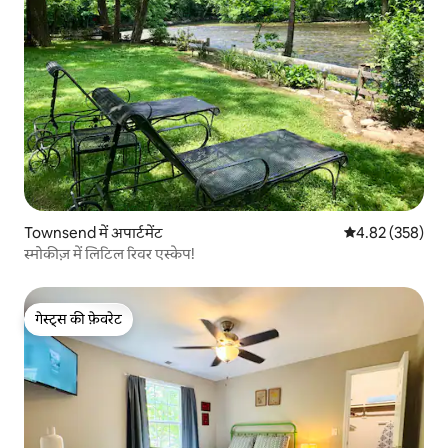
Townsend में अपार्टमेंट
औसत रेटिंग 5 में स
4.82 (358)
स्मोकीज़ में लिटिल रिवर एस्केप!
गेस्ट्स की फ़ेवरेट
गेस्ट्स की फ़ेवरेट