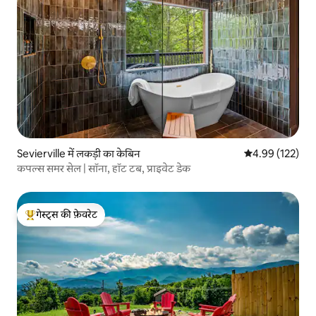
Sevierville में लकड़ी का केबिन
औसत रेटिंग 5 में स
4.99 (122)
कपल्स समर सेल | सॉना, हॉट टब, प्राइवेट डेक
गेस्ट्स की फ़ेवरेट
गेस्ट्स का टॉप फ़ेवरेट