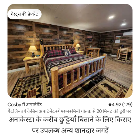
गेस्ट्स की फ़ेवरेट
गेस्ट्स की फ़ेवरेट
Cosby में अपार्टमेंट
औसत रेटिंग 5 में स
4.92 (179)
गैटलिनबर्ग केबिन अपार्टमेंट+गेमरूम+मिनी गोल्फ़ से 20 मिनट की दूरी पर
अनाकेस्टा के करीब छुट्टियाँ बिताने के लिए किराए
पर उपलब्ध अन्य शानदार जगहें