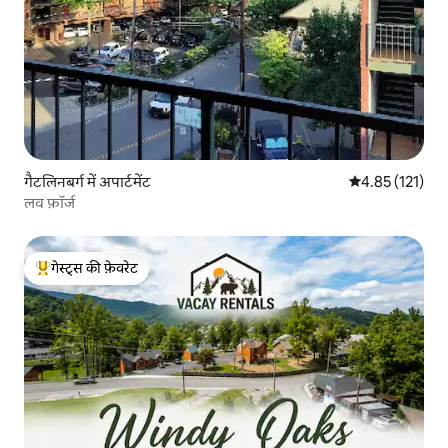
गैटलिनबर्ग में अपार्टमेंट
औसत रेटिंग 5 में स
4.85 (121)
लव फ़ॉर्ज
गेस्ट्स की फ़ेवरेट
गेस्ट्स का टॉप फ़ेवरेट