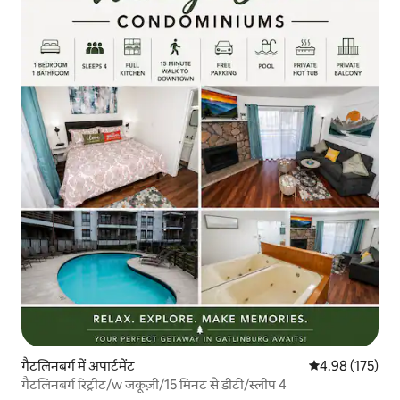
गैटलिनबर्ग में अपार्टमेंट
औसत रेटिंग 5 में स
4.98 (175)
गैटलिनबर्ग रिट्रीट/w जकूज़ी/15 मिनट से डीटी/स्लीप 4