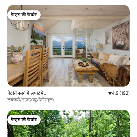
गेस्ट्स की फ़ेवरेट
गेस्ट्स की फ़ेवरेट
गैटलिनबर्ग में अपार्टमेंट
औसत रेटिंग 5 में 
4.9 (192)
लक्ज़री/पहाड़/व्यू/इंडोरपूल/
गेस्ट्स की फ़ेवरेट
गेस्ट्स की फ़ेवरेट