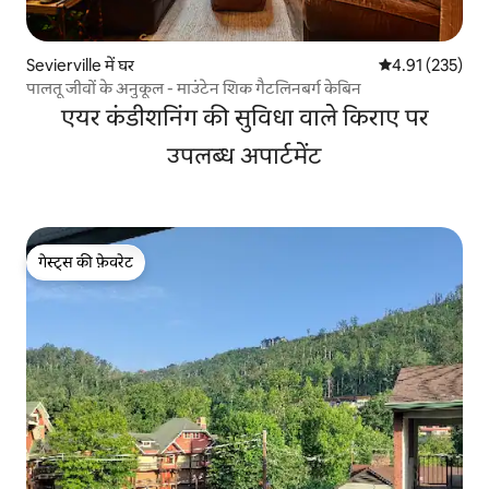
Sevierville में घर
औसत रेटिंग 5 में स
4.91 (235)
पालतू जीवों के अनुकूल - माउंटेन शिक गैटलिनबर्ग केबिन
एयर कंडीशनिंग की सुविधा वाले किराए पर
उपलब्ध अपार्टमेंट
गेस्ट्स की फ़ेवरेट
गेस्ट्स की फ़ेवरेट