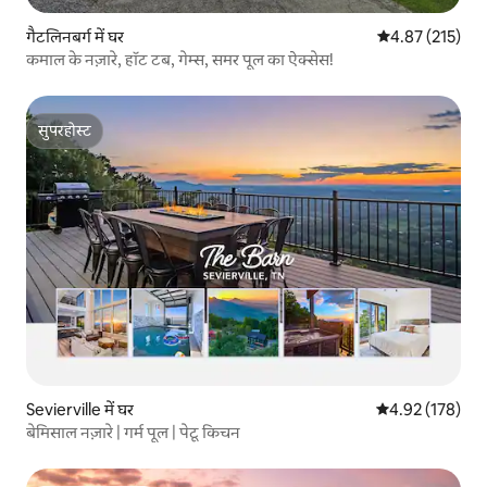
गैटलिनबर्ग में घर
औसत रेटिंग 5 में स
4.87 (215)
कमाल के नज़ारे, हॉट टब, गेम्स, समर पूल का ऐक्सेस!
सुपरहोस्ट
सुपरहोस्ट
Sevierville में घर
औसत रेटिंग 5 में स
4.92 (178)
बेमिसाल नज़ारे | गर्म पूल | पेटू किचन