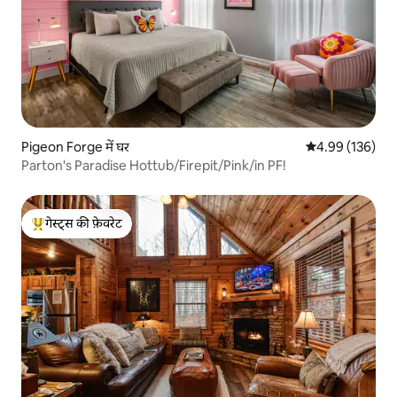
Pigeon Forge में घर
औसत रेटिंग 5 में स
4.99 (136)
Parton's Paradise Hottub/Firepit/Pink/in PF!
गेस्ट्स की फ़ेवरेट
गेस्ट्स का टॉप फ़ेवरेट