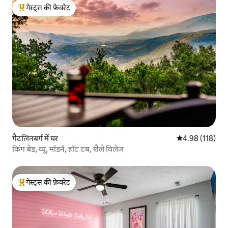
गेस्ट्स की फ़ेवरेट
गेस्ट्स का टॉप फ़ेवरेट
गैटलिनबर्ग में घर
औसत रेटिंग 5 में स
4.98 (118)
किंग बेड, व्यू, मॉडर्न, हॉट टब, शैले विलेज
गेस्ट्स की फ़ेवरेट
गेस्ट्स का टॉप फ़ेवरेट