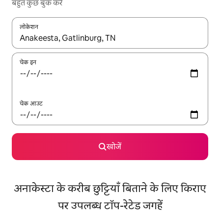
बहुत कुछ बुक करें
लोकेशन
नतीजों के उपलब्ध होने पर, अप और डाउन 'ऐरो की' का इस्तेमाल करके नेविगेट करें
चेक इन
चेक आउट
खोजें
अनाकेस्टा के करीब छुट्टियाँ बिताने के लिए किराए
पर उपलब्ध टॉप-रेटेड जगहें