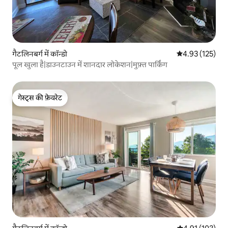
गैटलिनबर्ग में कॉन्डो
औसत रेटिंग 5 में स
4.93 (125)
पूल खुला है|डाउनटाउन में शानदार लोकेशन|मुफ़्त पार्किंग
गेस्ट्स की फ़ेवरेट
गेस्ट्स की फ़ेवरेट