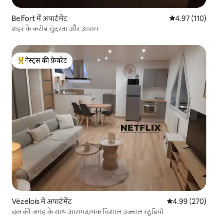
Belfort में अपार्टमेंट
औसत रेटिंग 5 में स
4.97 (110)
शहर के करीब सुंदरता और आराम
गेस्ट्स की फ़ेवरेट
गेस्ट्स का टॉप फ़ेवरेट
Vézelois में अपार्टमेंट
औसत रेटिंग 5 में स
4.99 (270)
छत की जगह के साथ आरामदायक विशाल उज्ज्वल स्टूडियो