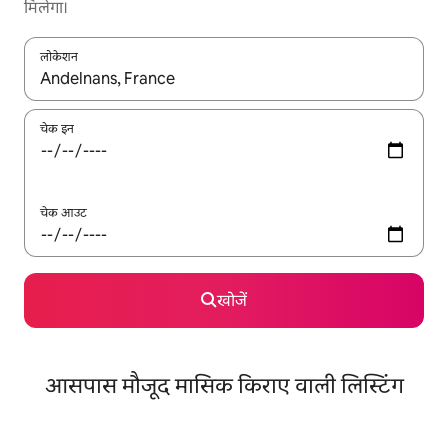
मिलेगा।
लोकेशन
नतीजों के उपलब्ध होने पर, अप और डाउन 'ऐरो की' का इस्तेमाल करके नेविगेट करें
चेक इन
चेक आउट
खोजें
आसपास मौजूद मासिक किराए वाली लिस्टिंग