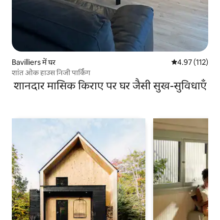
Bavilliers में घर
औसत रेटिंग 5 में स
4.97 (112)
शांत ओक हाउस निजी पार्किंग
शानदार मासिक किराए पर घर जैसी सुख-सुविधाएँ