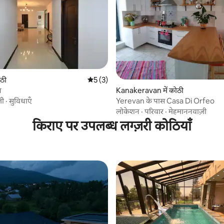
ोठी
औसत रेटिंग 5 में से 5, 3 समीक्षाएँ
5 (3)
न
Kanakeravan में कोठी
़ी
·
सुविधाएँ
Yerevan के पास Casa Di Orfeo
लोकेशन
·
परिवार
·
मेहमाननवाज़ी
किराए पर उपलब्ध लग्ज़री कोठियाँ