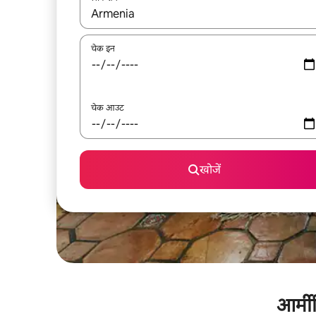
नतीजों के उपलब्ध होने पर, अप और डाउन 'ऐरो की' का इस्तेमाल 
चेक इन
चेक आउट
खोजें
आर्मी