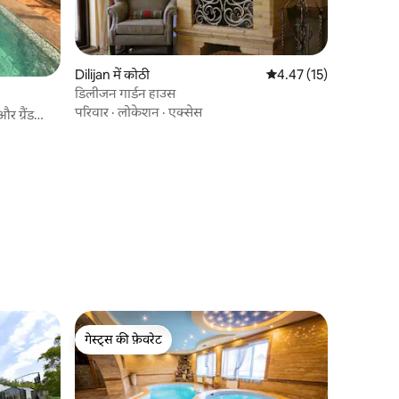
Dilijan में कोठी
औसत रेटिंग 5 में से 4.47, 1
4.47 (15)
डिलीजन गार्डन हाउस
परिवार
·
लोकेशन
·
एक्सेस
 ग्रैंड
गेस्ट्स की फ़ेवरेट
गेस्ट्स की फ़ेवरेट