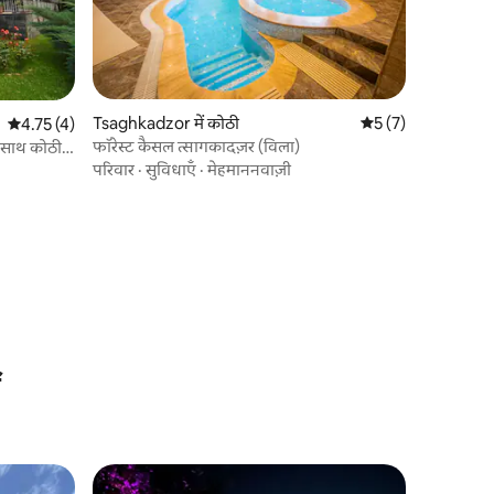
Tsaghkadzor में कोठी
औसत रेटिंग 5 में से 5, 
5 (7)
औसत रेटिंग 5 में से 4.75, 4 समीक्षाएँ
4.75 (4)
फॉरेस्ट कैसल त्सागकादज़र (विला)
के साथ कोठी
परिवार
·
सुविधाएँ
·
मेहमाननवाज़ी