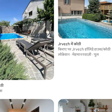
Jrvezh में कोठी
किराए पर Jrvezh हॉलिडे हाउस/कोठी
लोकेशन
·
मेहमाननवाज़ी
·
पूल
ोठी
उस