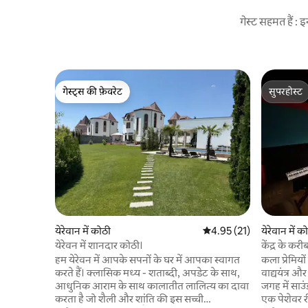
गेस्ट सहमत हैं :
गेस्ट्स की फ़ेवरेट
सुपरहोस्ट
गेस्ट्स की फ़ेवरेट
सुपरहोस्ट
येरेवान में कोठी
औसत रेटिंग 5 में से 4.95, 21
4.95 (21)
येरेवान में क
येरेवन में शानदार कोठी।
केंद्र के करीब
हम येरेवन में आपके सपनों के घर में आपका स्वागत
कला प्रेमि
करते हैं। क्लासिक मध्य - शताब्दी, अपडेट के साथ,
वाद्ययंत्र औ
आधुनिक आराम के साथ कालातीत लालित्य का दावा
जगह में साउं
करता है जो शैली और शांति की इस सच्ची
एक पेशेवर 