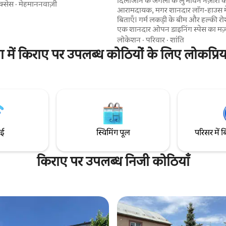
दिलीजान के जंगलों के लुभावने नज़ारों
हैं। 2 तीव्र पियानो और विभिन्न उपकरण।
क्सेस
·
मेहमाननवाज़ी
आरामदायक, मगर शानदार लॉग-हाउस म
 बाथरूम के साथ एक आरामदायक सुइट
बिताएँ। गर्म लकड़ी के बीम और हल्की र
कला के शौकीनों और पेशेवरों के लिए
एक शानदार ओपन डाइनिंग स्पेस का मज़ा ल
जगह में अधिकतम 4 लोग रह सकते हैं।
डुबकी लगाएँ, छोटे निजी केबिन में आराम
लोकेशन
·
परिवार
·
शांति
कलाकृतियाँ प्रसिद्ध समकालीन अर्मेनियाई
और शांतिपूर्ण माहौल में खुद को डुबो लें।
ं।
ा में किराए पर उपलब्ध कोठियों के लिए लोकप्रिय
शामें बिताने, साथ मिलकर खाने-पीने का 
और कुदरत के बीच यादगार पल बिताने 
बिल्कुल सही जगह।
ाई
स्विमिंग पूल
परिसर में ब
किराए पर उपलब्ध निजी कोठियाँ