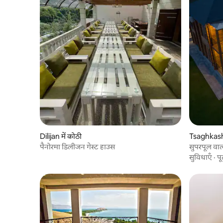
Dilijan में कोठी
Tsaghkashe
पैनोरमा डिलीजन गेस्ट हाउस
सुपरपूल वाल
दूरी पर
सुविधाएँ
·
प