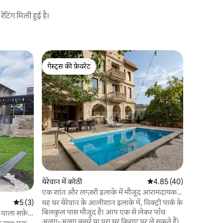
टिंग मिली हुई है।
Gosh में क
गेस्ट्स की फ़ेवरेट
गेस्ट्स
बाल्कनम लक
गेस्ट्स की फ़ेवरेट
गेस्ट्स का
देश के सबस
साथ इस लक
रैपराउंड बा
दृश्यों को भ
बाल्कोनम ल
परिवार
·
लो
खूबसूरत और 
महज़ 20 मि
येरेवान में कोठी
औसत रेटिंग 5 में से 4.85, 4
4.85 (40)
एक शांत और लग्ज़री इलाके में मौजूद आरामदायक
विला
औसत रेटिंग 5 में से 5, 3 समीक्षाएँ
5 (3)
यह घर येरेवान के आलीशान इलाके में, विक्ट्री पार्क के
बिलकुल पास मौजूद है। आप एक से लेकर पाँच
 वाला सफ़ेद
अलग-अलग कमरे या पूरा घर किराए पर ले सकते हैं।