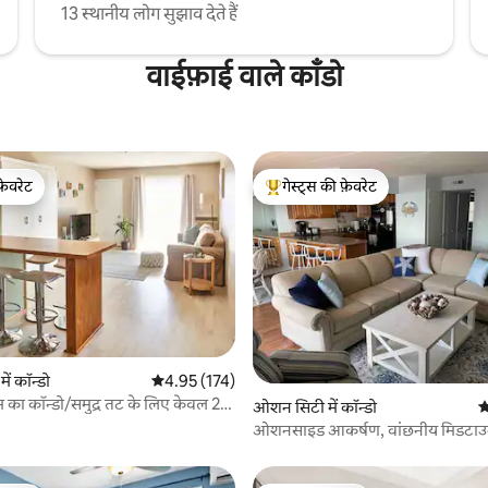
13 स्थानीय लोग सुझाव देते हैं
वाईफ़ाई वाले काँडो
फ़ेवरेट
गेस्ट्स की फ़ेवरेट
फ़ेवरेट
गेस्ट्स का टॉप फ़ेवरेट
ं कॉन्डो
औसत रेटिंग 5 में से 4.95, 174 समीक्षाएँ
4.95 (174)
ूम का कॉन्डो/समुद्र तट के लिए केवल 2
 समीक्षाएँ
ओशन सिटी में कॉन्डो
औ
ओशनसाइड आकर्षण, वांछनीय मिडट
सिटी, मेक्सिको