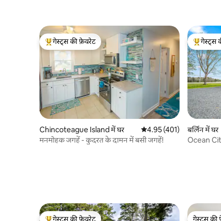
गेस्ट्स की फ़ेवरेट
गेस्ट्स 
गेस्ट्स का टॉप फ़ेवरेट
गेस्ट्स का 
Chincoteague Island में घर
औसत रेटिंग 5 में से 4.95, 401
4.95 (401)
बर्लिन में घर
मनमोहक जगहें - कुदरत के दामन में बसी जगहें!
Ocean Cit
वाइनरी|5Ac
गेस्ट्स की फ़ेवरेट
गेस्ट्स की 