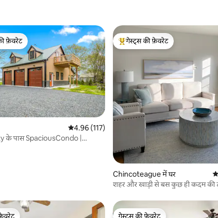
की फ़ेवरेट
गेस्ट्स की फ़ेवरेट
टॉप फ़ेवरेट
गेस्ट्स का टॉप फ़ेवरेट
 समीक्षाएँ
औसत रेटिंग 5 में से 4.96, 117 समीक्षाएँ
4.96 (117)
y के पास SpaciousCondo |
res पर गोल्फ़
Chincoteague में घर
औ
शहर और खाड़ी से बस कुछ ही कदम की द
मनमोहक बीच कॉटेज
फ़ेवरेट
गेस्ट्स की फ़ेवरेट