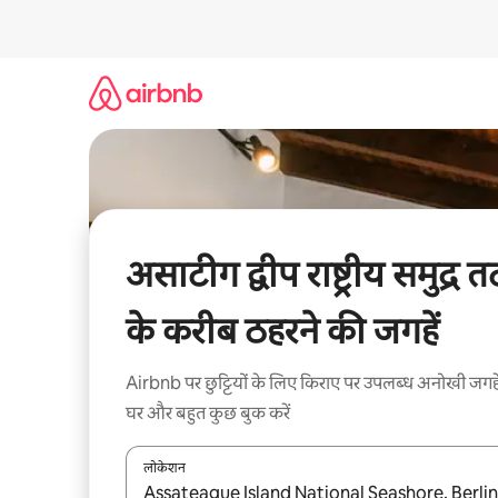
इसे
छोड़कर
सीधा
कॉन्टेंट
पर
जाएँ
असाटीग द्वीप राष्ट्रीय समुद्र त
के करीब ठहरने की जगहें
Airbnb पर छुट्टियों के लिए किराए पर उपलब्ध अनोखी जगहे
घर और बहुत कुछ बुक करें
लोकेशन
नतीजों के उपलब्ध होने पर, अप और डाउन 'ऐरो की' का इस्तेमाल 