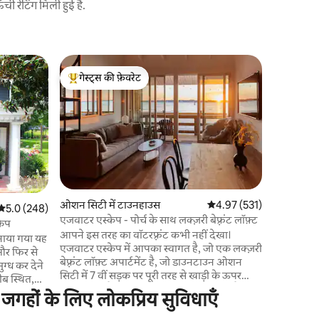
 रेटिंग मिली हुई है.
Snow Hill 
गेस्ट्स की फ़ेवरेट
गेस्ट्स की
"Beebe Ly
गेस्ट्स का टॉप फ़ेवरेट
गेस्ट्स की
"पानी पर मौ
लिए आपका 
की कार्वर ह
वाले दलदलों 
से, आप ओशि
चिंकोटेग आइ
हैं। बीब लि
पास बिना 
ओशन सिटी में टाउनहाउस
औसत रेटिंग 5 में से 4.97, 53
4.97 (531)
पैडल बोर्ड 
औसत रेटिंग 5 में से 5.0, 248 समीक्षाएँ
5.0 (248)
एजवाटर एस्केप - पोर्च के साथ लक्ज़री बेफ़्रंट लॉफ़्ट
सुनसान जगह
केप
आपने इस तरह का वॉटरफ़्रंट कभी नहीं देखा।
- लेकिन हम
बनाया गया यह
एजवाटर एस्केप में आपका स्वागत है, जो एक लक्ज़री
और फिर से
बेफ़्रंट लॉफ़्ट अपार्टमेंट है, जो डाउनटाउन ओशन
ुग्ध कर देने
सिटी में 7 वीं सड़क पर पूरी तरह से खाड़ी के ऊपर
ीब स्थित,
लटका हुआ है। खाड़ी के सामने वाले बरामदे में बैठें या
ने की शानदार
्ध जगहों के लिए लोकप्रिय सुविधाएँ
अंदर घूमें और बोट, डॉल्फ़िन, पक्षियों और कभी -
 टब और हर
कभी मुहरों को भी बरामदे के पैरों के अंदर तैरते हुए