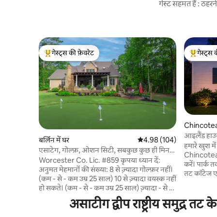
गेस्ट सहमत हैं : ठह
गेस्ट्स की फ़ेवरेट
गेस्ट्स 
गेस्ट्स का टॉप फ़ेवरेट
गेस्ट्स का 
Chincoteag
आइलैंड हाउ
बर्लिन में घर
औसत रेटिंग 5 में से 4.98, 104
4.98 (104)
फ़ायरपिट
हमारे खुश मे
एसाटेग, गोल्फ़, ओशन सिटी, सबकुछ कुछ ही मिनटों
Chincoteag
की दूरी पर!
Worcester Co. Lic. #859 कृपया ध्यान दें:
करें। पार्क 
अनुमत मेहमानों की संख्या: 8 से ज़्यादा गोल्फ़र नहीं।
तट कॉटेज एक
(कम - से - कम उम्र 25 साल) 10 से ज़्यादा वयस्क नहीं
में, बहुत सा
हो सकते। (कम - से - कम उम्र 25 साल) ज़्यादा - से -
करता है। यह
ज़्यादा 12 मेहमानों से संबंधित परिवार। हम हाई स्कूल
असाटीग द्वीप राष्ट्रीय समुद्र तट
और परिवार क
के सीनियर ग्रुप को किराए पर नहीं देते। कृपया ध्यान
आपके साथ उ
दें, हम अपने STR के बगल में मौजूद व्हाइट हाउस के