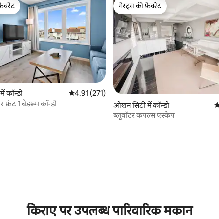
फ़ेवरेट
गेस्ट्स की फ़ेवरेट
फ़ेवरेट
गेस्ट्स की फ़ेवरेट
ं कॉन्डो
औसत रेटिंग 5 में से 4.91, 271 समीक्षाएँ
4.91 (271)
 समीक्षाएँ
 फ्रंट 1 बेडरूम कॉन्डो
ओशन सिटी में कॉन्डो
औ
ब्लूवॉटर कपल्स एस्केप
किराए पर उपलब्ध पारिवारिक मकान