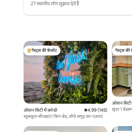
27 स्थानीय लोग सुझाव देते हैं
गेस्ट्स की फ़ेवरेट
गेस्ट्स की 
गेस्ट्स का टॉप फ़ेवरेट
गेस्ट्स की 
ओशन सिटी मे
सुंदर 1 बेडर
ओशन सिटी में कॉन्डो
औसत रेटिंग 5 में से 4.99, 145
4.99 (145)
ब्लॉक
खूबसूरत बीचफ़्रंट! किंग बेड, सीधे समुद्र का नज़ारा!