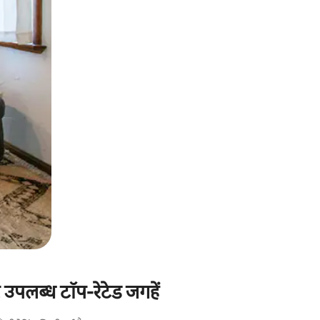
र उपलब्ध टॉप-रेटेड जगहें