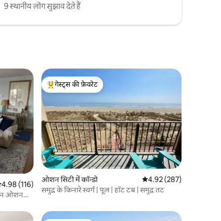
9 स्थानीय लोग सुझाव देते हैं
गेस्ट्स की फ़ेवरेट
गेस्ट्स का टॉप फ़ेवरेट
ओशन सिटी में कॉन्डो
औसत रेटिंग 5 में से 4.92, 28
4.92 (287)
सत रेटिंग 5 में से 4.98, 116 समीक्षाएँ
4.98 (116)
समुद्र के किनारे स्वर्ग | पूल | हॉट टब | समुद्र तट
ाउन ओशन