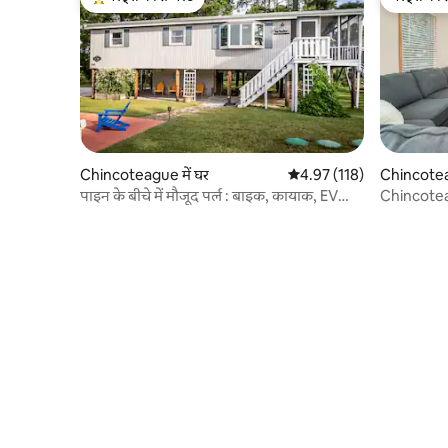
गेस्ट्स का टॉप फ़ेवरेट
गेस्ट्स की 
Chincoteague में घर
औसत रेटिंग 5 में से 4.97, 118
4.97 (118)
Chincoteag
पाइन के बीचे में मौजूद पर्ल : बाइक, कायाक, EV
Chincotea
चार्जर