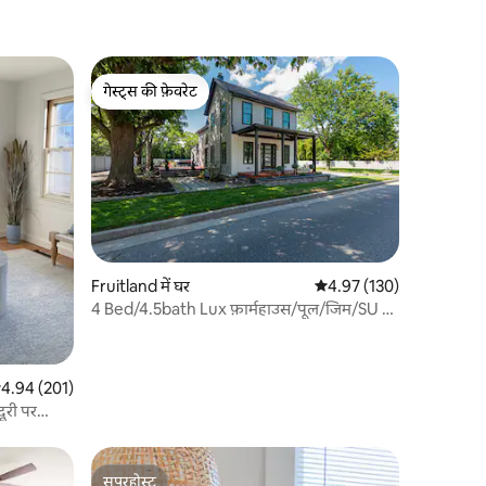
गेस्ट्स की फ़ेवरेट
गेस्ट्स की फ़ेवरेट
Fruitland में घर
औसत रेटिंग 5 में से 4.97, 13
4.97 (130)
4 Bed/4.5bath Lux फ़ार्महाउस/पूल/जिम/SU से
5 मिनट की दूरी पर
सत रेटिंग 5 में से 4.94, 201 समीक्षाएँ
4.94 (201)
ूरी पर
सुपरहोस्ट