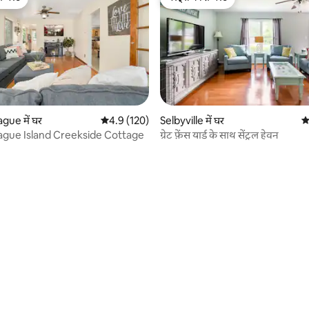
फ़ेवरेट
गेस्ट्स की फ़ेवरेट
 समीक्षाएँ
ue में घर
औसत रेटिंग 5 में से 4.9, 120 समीक्षाएँ
4.9 (120)
Selbyville में घर
औ
gue Island Creekside Cottage
ग्रेट फ़ेंस यार्ड के साथ सेंट्रल हेवन