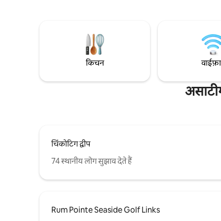
यदि हम आपक
मालिक हैं। कभी - कभी आप हमें वहाँ देख सकते हैं,
के लिए कुछ भ
हालाँकि, हम आपकी सुविधा और निजता के लिए
संकोच न कर
प्रतिबद्ध हैं। Assateague Island समुद्र तटों से 1.5
और उन सभी
मील की दूरी पर स्थित है। .5 मील के भीतर 3 कोर्स। हर
पेश करना है
मेहमान के लिए तौलिए और चादरें।
किचन
वाईफ़
असाटीग 
चिंकोटिग द्वीप
74 स्थानीय लोग सुझाव देते हैं
Rum Pointe Seaside Golf Links