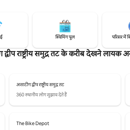
जगह सोची-समझी बारीकियाँ। हमारे सैंक्
े प्रवास को और अधिक सुखद बनाने
मेडिटेशन रूम में रोमांटिक छुट्टी का आनं
ी कर सकते हैं, तो हमसे संपर्क करने में
तनावमुक्त हों, जहाँ पक्षियों की चहचह
ें, और कृपया वापस लाएं और आराम करें
के दोस्त आपका स्वागत करते हैं। आप आराम करें—
 का आनंद लें जो Chincoteague को
हमने हर बारीकी का ध्यान रखा है, ताक
!
तरोताज़ा महसूस हो।
ाई
स्विमिंग पूल
परिसर में ब
द्वीप राष्ट्रीय समुद्र तट के करीब देखने लायक अन
असाटीग द्वीप राष्ट्रीय समुद्र तट
360 स्थानीय लोग सुझाव देते हैं
The Bike Depot