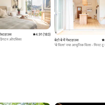
 गेस्टहाउस
औसत रेटिंग 5 में से 4.91, 183 समीक्षाएँ
4.91 (183)
ैडिंगटन ओएसिस।
 समीक्षाएँ
बेटो बे में गेस्टहाउस
औस
'बे विला' नया आधुनिक विला - मिनट टू