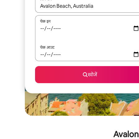
नतीजों के उपलब्ध होने पर, अप और डाउन 'ऐरो की' का इस्तेमाल 
चेक इन
चेक आउट
खोजें
Avalon 