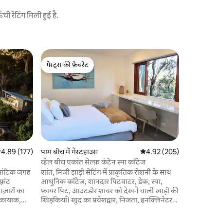
 रेटिंग मिली हुई है.
न्यूपोर्ट में 
गेस्ट्स की फ़ेवरेट
गेस्ट्स की
द नुक्कड़
गेस्ट्स की फ़ेवरेट
गेस्ट्स की
न्यूपोर्ट गा
सुपरमार्के
स्थान केवल कुछ ह
स्टाइलिश 
कुदरती रोश
जगह है। दी
कलाकृतियों 
की सुविधा उपलब्ध है। यह ए
सत रेटिंग 5 में से 4.89, 177 समीक्षाएँ
4.89 (177)
पाम बीच में गेस्टहाउस
औसत रेटिंग 5 में से 4.92, 20
4.92 (205)
लिए शहर से
व्हेल बीच एकांत सेल्फ़ कंटेन स्पा कॉटेज
जगह का पता
मांटिक जगह
शांत, निजी झाड़ी सेटिंग में प्राकृतिक रोशनी के साथ
तेज हवा मे
आधुनिक कॉटेज, शानदार पिटवाटर, डेक, स्पा,
नज़ारों का
फ़ायर पिट, आउटडोर शावर को देखने वाली खाड़ी की
खिड़कियाँ। खुद का प्रवेशद्वार, निजता, इनक्लिनेटर
 के लिए
का ऐक्सेस, स्ट्रीट पार्किंग। कृपया ध्यान दें कि कॉटेज