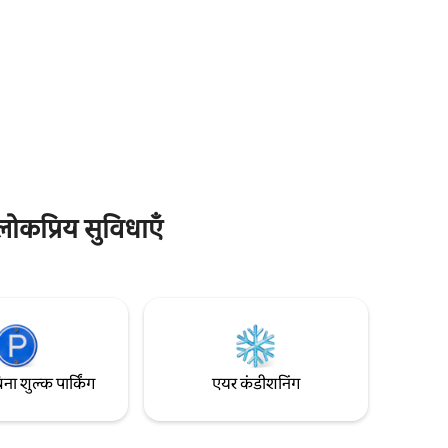
छोटा है, लेकिन बाहरी जगहें विशाल हैं। व्हेल बीच से
किए गए ताज़ा
10 मिनट की पैदल दूरी पर, पाम बीच, फ़ेरी और
द-गिर्द
एवलॉन से 30 मिनट की पैदल दूरी पर। केओराइड
हम एक
सेवा, प्रॉपर्टी से पिक - अप करती है और आपको
 की दर से
लौटने पर एवलॉन, न्यूपोर्ट, मोना वेल, वॉरीवुड तक ले
 करते हैं।
जाती है। कार से सब कुछ 5 - 10 मिनट की दूरी पर है।
कप्रिय सुविधाएँ
िना शुल्क पार्किंग
एयर कंडीशनिंग