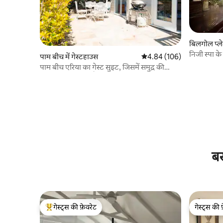
बिलगोल प्लेट
निजी स्पा क
पाम बीच में गेस्टहाउस
औसत रेटिंग 5 में से 4.84, 106
4.84 (106)
पाम बीच एरिया का गेस्ट सुइट, जिसमें समुद्र की
झलक नज़र आ रही है
बर
गेस्ट्स की फ़ेवरेट
गेस्ट्स की 
गेस्ट्स का टॉप फ़ेवरेट
गेस्ट्स की 