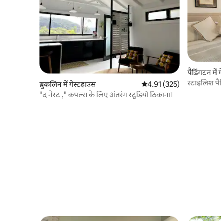
पैडिंगटन में
स्टाइलिश प
ब्रुकलिन में गेस्टहाउस
औसत रेटिंग 5 में से 4.91, 325
4.91 (325)
"द नेस्ट ," कपल्स के लिए अंतरंग स्टूडियो ठिकाना।