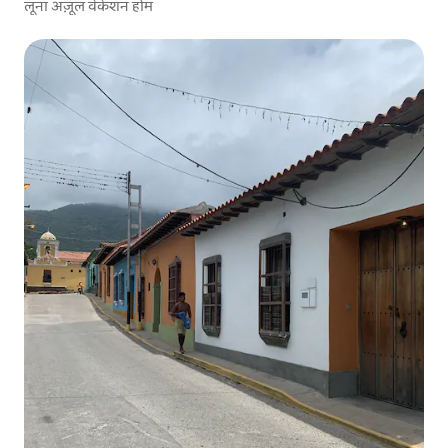
लूना अज़ूल वेकेशन होम