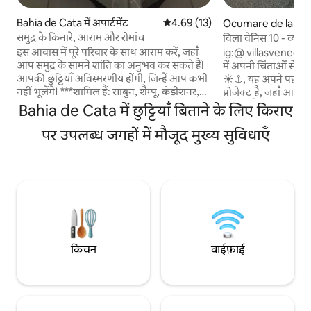
Bahia de Cata में अपार्टमेंट
औसत रेटिंग 5 में से 4.69, 13 समीक्षाएँ
4.69 (13)
Ocumare de la Cost
समुद्र के किनारे, आराम और रोमांच
विला वेनिस 10 - व्यक्त
इस आवास में पूरे परिवार के साथ आराम करें, जहाँ
ig:@ villasvenecia
आप समुद्र के सामने शांति का अनुभव कर सकते हैं!
में अपनी चिंताओं से डिस
आपकी छुट्टियाँ अविस्मरणीय होंगी, जिन्हें आप कभी
☀️⚓️, यह अपने पहले दि
नहीं भूलेंगे। ***शामिल हैं: साबुन, शैम्पू, कंडीशनर,
प्रोजेक्ट है, जहाँ 
बाथ जेल और डिशवॉशर। ♡ टॉयलेट पेपर भी!
मेहमान हैं, हमारे पास मौ
Bahia de Cata में छुट्टियाँ बिताने के लिए किराए
डोमिनो टेबल और फ़ुसबॉल टेबल जो आपको बहुत
एक है, हम आपको प्रदान क
पसंद आएँगे हाई-स्पीड वाई-फ़ाई लिनन, तौलिए और
पर उपलब्ध जगहों में मौजूद मुख्य सुविधाएँ
भरपूर जगह🚘 - वाई - फ
तकिए शामिल हैं। बहुत सारे सामान वाला रसोईघर,
पूल🩱 - ग्रिलरा के सा
डिजिटल इलेक्ट्रिक कॉफ़ी मेकर, इलेक्ट्रिक कैन
वर्णन करें।⛳️ - फ़र्स्ट 
ओपनर, माइक्रोवेव, ब्लेंडर और बहुत कुछ! 24 घंटे
टर्मिनल और प्लेन से क
पूरी सुरक्षा।
किचन
वाईफ़ाई