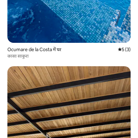
Ocumare de la Costa में घर
औसत रेटिंग 5
5 (3)
कासा साकुरा