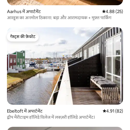
Aarhus में अपार्टमेंट
औसत रेटिंग 5 में 
4.88 (25)
आरहूस का अनमोल ठिकाना: बड़ा और आरामदायक + मुफ़्त पार्किंग
गेस्ट्स की फ़ेवरेट
गेस्ट्स की फ़ेवरेट
Ebeltoft में अपार्टमेंट
औसत रेटिंग 5 में 
4.91 (82)
द्वीप मैरीटाइम हॉलिडे विलेज में लक्ज़री हॉलिडे अपार्टमेंट।