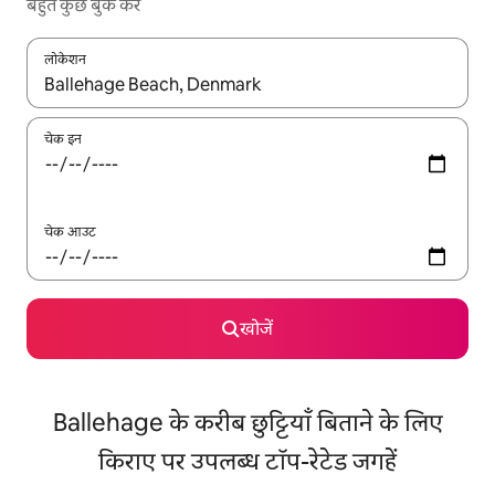
बहुत कुछ बुक करें
लोकेशन
नतीजों के उपलब्ध होने पर, अप और डाउन 'ऐरो की' का इस्तेमाल करके नेविगेट करें
चेक इन
चेक आउट
खोजें
Ballehage के करीब छुट्टियाँ बिताने के लिए
किराए पर उपलब्ध टॉप-रेटेड जगहें