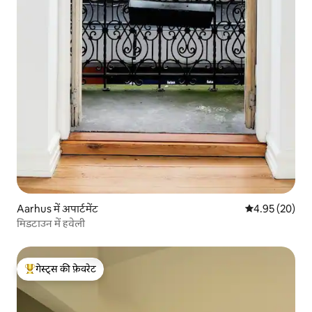
Aarhus में अपार्टमेंट
औसत रेटिंग 5 में 
4.95 (20)
मिडटाउन में हवेली
गेस्ट्स की फ़ेवरेट
गेस्ट्स का टॉप फ़ेवरेट