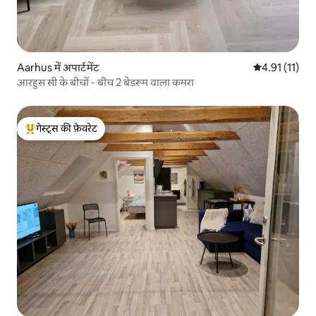
Aarhus में अपार्टमेंट
औसत रेटिंग 5 में
4.91 (11)
आरहुस सी के बीचों - बीच 2 बेडरूम वाला कमरा
गेस्ट्स की फ़ेवरेट
गेस्ट्स का टॉप फ़ेवरेट