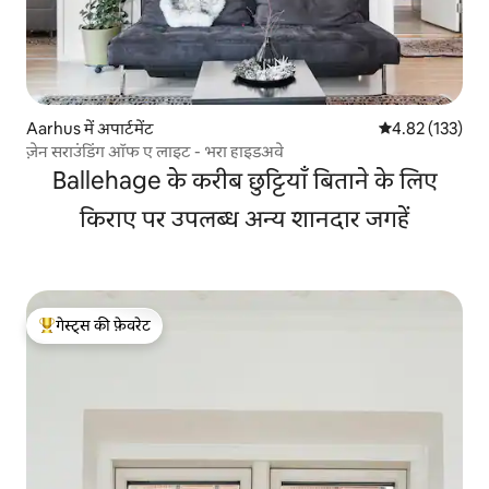
Aarhus में अपार्टमेंट
औसत रेटिंग 5 में स
4.82 (133)
ज़ेन सराउंडिंग ऑफ ए लाइट - भरा हाइडअवे
Ballehage के करीब छुट्टियाँ बिताने के लिए
किराए पर उपलब्ध अन्य शानदार जगहें
गेस्ट्स की फ़ेवरेट
गेस्ट्स का टॉप फ़ेवरेट