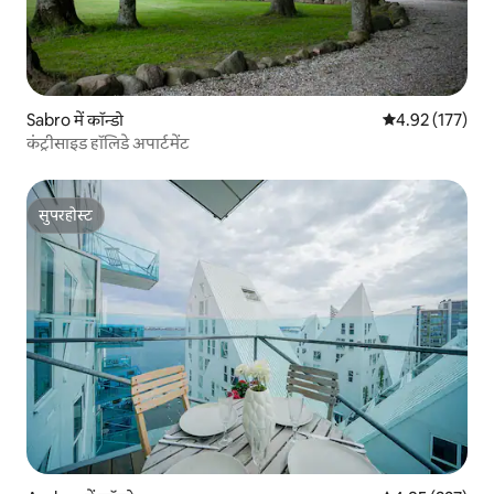
Sabro में कॉन्डो
औसत रेटिंग 5 में स
4.92 (177)
कंट्रीसाइड हॉलिडे अपार्टमेंट
सुपरहोस्ट
सुपरहोस्ट