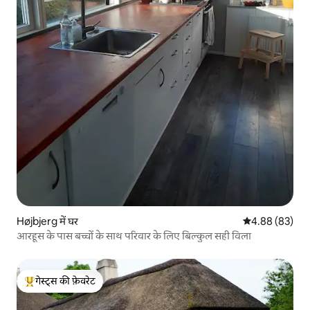
Højbjerg में घर
औसत रेटिंग 5 में 
4.88 (83)
आरहूस के पास बच्चों के साथ परिवार के लिए बिल्कुल सही विला
गेस्ट्स की फ़ेवरेट
गेस्ट्स का टॉप फ़ेवरेट