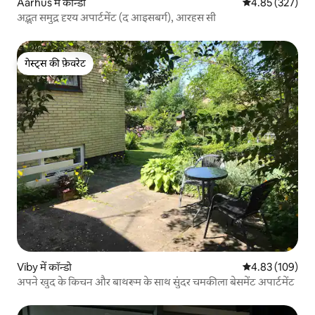
Aarhus में कॉन्डो
औसत रेटिंग 5 में स
4.85 (327)
अद्भुत समुद्र दृश्य अपार्टमेंट (द आइसबर्ग), आरहस सी
गेस्ट्स की फ़ेवरेट
गेस्ट्स की फ़ेवरेट
Viby में कॉन्डो
औसत रेटिंग 5 में स
4.83 (109)
अपने खुद के किचन और बाथरूम के साथ सुंदर चमकीला बेसमेंट अपार्टमेंट