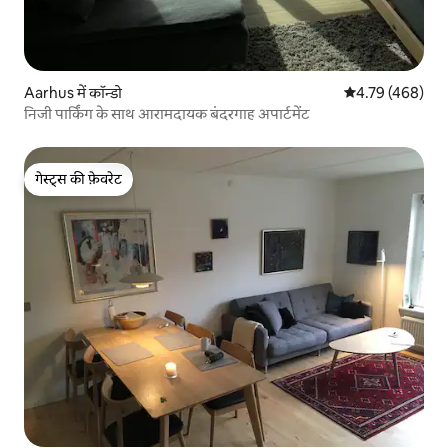
Aarhus में कॉन्डो
औसत रेटिंग 5 में स
4.79 (468)
निजी पार्किंग के साथ आरामदायक बंदरगाह अपार्टमेंट
गेस्ट्स की फ़ेवरेट
गेस्ट्स की फ़ेवरेट