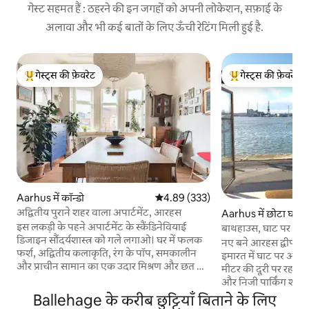
गेस्ट सहमत हैं : ठहरने की इन जगहों को अपनी लोकेशन, सफ़ाई के
अलावा और भी कई बातों के लिए ऊँची रेटिंग मिली हुई है.
गेस्ट्स की फ़ेवरेट
गेस्ट्स की फ़ेवरेट
गेस्ट्स का टॉप फ़ेवरेट
गेस्ट्स का टॉप फ़ेवरेट
Aarhus में कॉन्डो
औसत रेटिंग 5 में से 4.89, 333 समीक्षाएँ
4.89 (333)
अद्वितीय पुराने शहर वाला अपार्टमेंट, आरहस
Aarhus में छोटा घर
इस लकड़ी के पहने अपार्टमेंट के स्कैंडिनेवियाई
बाथहाउस, घाट पर अनो
डिजाइन सौंदर्यशास्त्र को गले लगाओ। घर में फलक
जगह
नए बने आरहस द्वीप पर प्र
फर्श, अद्वितीय कलाकृति, रंग के पॉप, समकालीन
इमारत में घाट पर और पा
और प्राचीन सामान का एक उदार मिश्रण और छत के
मीटर की दूरी पर रहन
दृश्य हैं। आपको यहां एक अच्छी तरह से सुसज्जित
और निजी पार्किंग शामिल है। अच्छे मौसम 
और आरामदायक डेनिश अपार्टमेंट मिलेगा। हम
बंदरगाह का प्रोमेनेड अच
Ballehage के करीब छुट्टियाँ बिताने के लिए
अपनी जगह से प्यार करते हैं, लेकिन गर्मियों के दौरान
स्लीपिंग बंक बेड के