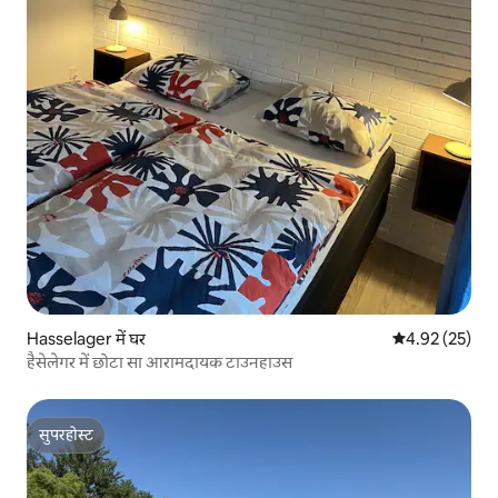
Hasselager में घर
औसत रेटिंग 5 में 
4.92 (25)
हैसेलेगर में छोटा सा आरामदायक टाउनहाउस
सुपरहोस्ट
सुपरहोस्ट