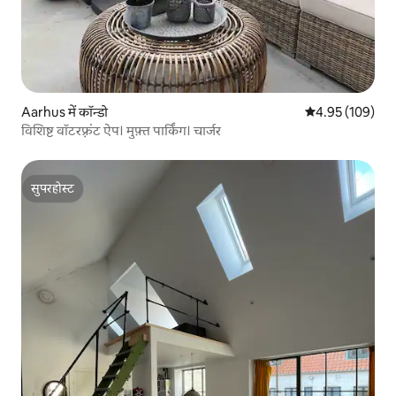
Aarhus में कॉन्डो
औसत रेटिंग 5 में स
4.95 (109)
विशिष्ट वॉटरफ़्रंट ऐप। मुफ़्त पार्किंग। चार्जर
सुपरहोस्ट
सुपरहोस्ट