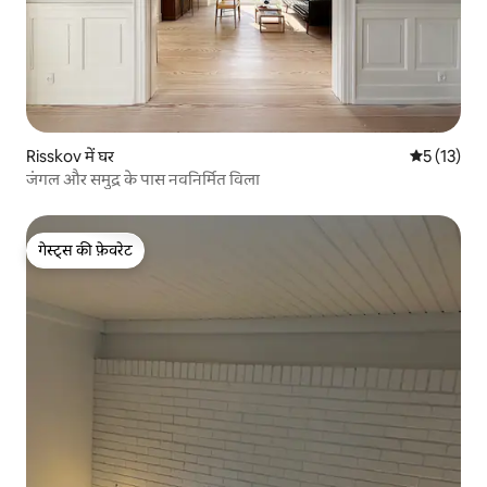
Risskov में घर
औसत रेटिंग 5 
5 (13)
जंगल और समुद्र के पास नवनिर्मित विला
गेस्ट्स की फ़ेवरेट
गेस्ट्स की फ़ेवरेट