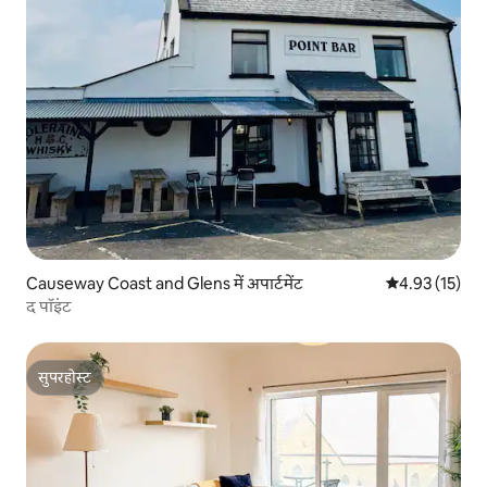
Causeway Coast and Glens में अपार्टमेंट
औसत रेटिंग 5 में 
4.93 (15)
द पॉइंट
सुपरहोस्ट
सुपरहोस्ट