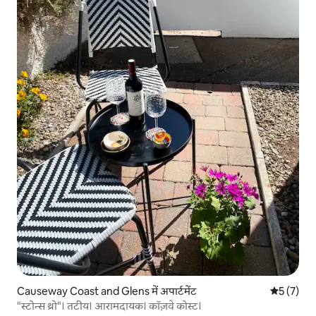
Causeway Coast and Glens में अपार्टमेंट
औसत रेटिंग 5
5 (7)
"स्टोन्स थ्रो"। तटीय। आरामदायक। कॉज़वे कोस्ट।