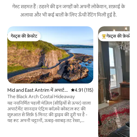
गेस्ट सहमत हैं : ठहरने की इन जगहों को अपनी लोकेशन, सफ़ाई के
अलावा और भी कई बातों के लिए ऊँची रेटिंग मिली हुई है.
गेस्ट्स की फ़ेवरेट
गेस्ट्स की फ़ेवरेट
गेस्ट्स की फ़ेवरेट
गेस्ट्स का टॉप फ़ेवरेट
Mid and East Antrim में अपार्ट
औसत रेटिंग 5 में से 4.91, 115 समीक्षाएँ
4.91 (115)
मेंट
The Black Arch Costal Hideaway
यह नवनिर्मित पहली मंज़िल (सीढ़ियों से ऊपर) वाला
अपार्टमेंट शानदार एंट्रिम कॉज़वे कोस्टल रूट की
शुरुआत से सिर्फ़ 5 मिनट की ड्राइव की दूरी पर है -
यह रूट अपनी चट्टानों, ऊबड़-खाबड़ तट रेखा,
प्राकृतिक सुंदरता वाले समुद्र तटों और जायंट्स
कॉज़वे के लिए मशहूर है। यह लाजवाब ब्लैक आर्च