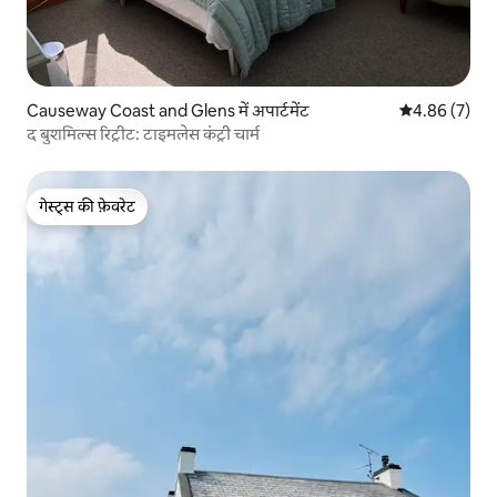
Causeway Coast and Glens में अपार्टमेंट
औसत रेटिंग 5 में
4.86 (7)
द बुशमिल्स रिट्रीट: टाइमलेस कंट्री चार्म
गेस्ट्स की फ़ेवरेट
गेस्ट्स की फ़ेवरेट