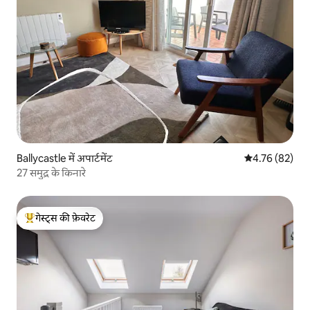
Ballycastle में अपार्टमेंट
औसत रेटिंग 5 में 
4.76 (82)
27 समुद्र के किनारे
गेस्ट्स की फ़ेवरेट
गेस्ट्स का टॉप फ़ेवरेट