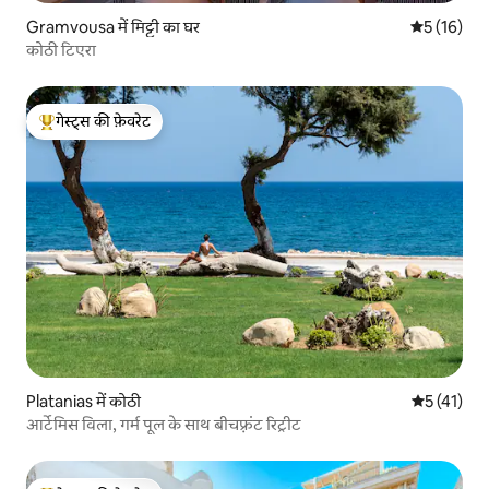
Gramvousa में मिट्टी का घर
औसत रेटिंग 5 
5 (16)
कोठी टिएरा
गेस्ट्स की फ़ेवरेट
गेस्ट्स का टॉप फ़ेवरेट
Platanias में कोठी
औसत रेटिंग 5 
5 (41)
आर्टेमिस विला, गर्म पूल के साथ बीचफ़्रंट रिट्रीट