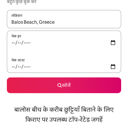
बहुत कुछ बुक करें
लोकेशन
नतीजों के उपलब्ध होने पर, अप और डाउन 'ऐरो की' का इस्तेमाल करके नेविगेट करें
चेक इन
चेक आउट
खोजें
बालोस बीच के करीब छुट्टियाँ बिताने के लिए
किराए पर उपलब्ध टॉप-रेटेड जगहें