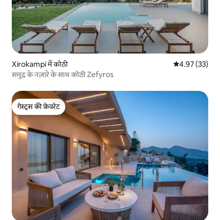
Xirokampi में कोठी
औसत रेटिंग 5 में 
4.97 (33)
समुद्र के नज़ारे के साथ कोठी Zefyros
गेस्ट्स की फ़ेवरेट
गेस्ट्स की फ़ेवरेट