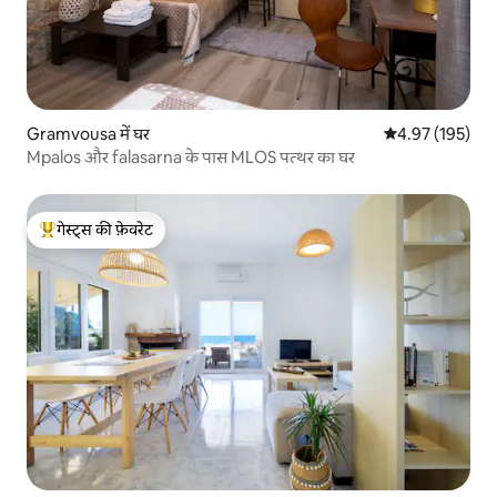
Gramvousa में घर
औसत रेटिंग 5 में स
4.97 (195)
Mpalos और falasarna के पास ΜLOS पत्थर का घर
गेस्ट्स की फ़ेवरेट
गेस्ट्स का टॉप फ़ेवरेट