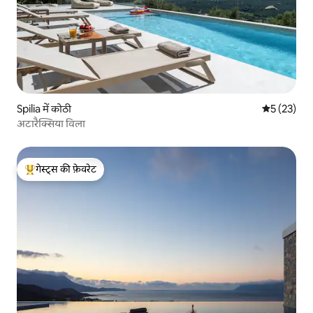
Spilia में कोठी
औसत रेटिंग 5 
5 (23)
अटारैक्सिया विला
गेस्ट्स की फ़ेवरेट
गेस्ट्स का टॉप फ़ेवरेट