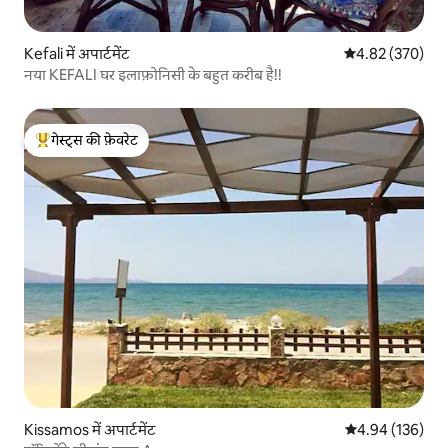
Kefali में अपार्टमेंट
औसत रेटिंग 5 में स
4.82 (370)
नया KEFALI घर इलाफ़ोनिसी के बहुत करीब है!!
गेस्ट्स की फ़ेवरेट
गेस्ट्स का टॉप फ़ेवरेट
Kissamos में अपार्टमेंट
औसत रेटिंग 5 में स
4.94 (136)