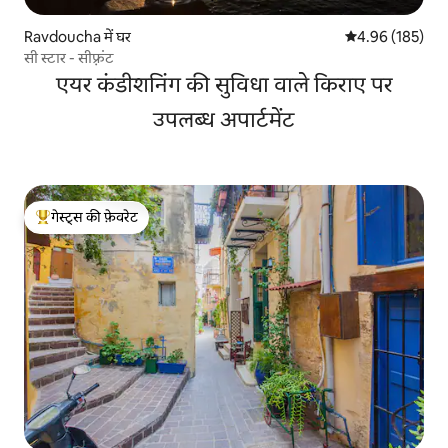
Ravdoucha में घर
औसत रेटिंग 5 में स
4.96 (185)
सी स्टार - सीफ़्रंट
एयर कंडीशनिंग की सुविधा वाले किराए पर
उपलब्ध अपार्टमेंट
गेस्ट्स की फ़ेवरेट
गेस्ट्स का टॉप फ़ेवरेट