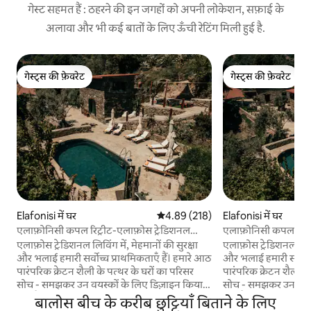
गेस्ट सहमत हैं : ठहरने की इन जगहों को अपनी लोकेशन, सफ़ाई के
अलावा और भी कई बातों के लिए ऊँची रेटिंग मिली हुई है.
गेस्ट्स की फ़ेवरेट
गेस्ट्स की फ़ेवरेट
गेस्ट्स की फ़ेवरेट
गेस्ट्स की फ़ेवरेट
Elafonisi में घर
औसत रेटिंग 5 में से 4.89, 218 समीक्षाएँ
4.89 (218)
Elafonisi में घर
एलाफ़ोनिसी कपल रिट्रीट-एलाफ़ोस ट्रेडिशनल
एलाफ़ोनिसी कपल रिट्र
लिविंग
लिविंग
एलाफ़ोस ट्रेडिशनल लिविंग में, मेहमानों की सुरक्षा
एलाफ़ोस ट्रेडिशनल लिविं
और भलाई हमारी सर्वोच्च प्राथमिकताएँ हैं। हमारे आठ
और भलाई हमारी सर्वोच्च प्रा
पारंपरिक क्रेटन शैली के पत्थर के घरों का परिसर
पारंपरिक क्रेटन शैली क
सोच - समझकर उन वयस्कों के लिए डिज़ाइन किया
सोच - समझकर उन वयस्
गया है, जो शांति, प्रामाणिकता और आराम की तलाश
गया है, जो शांति, प्
बालोस बीच के करीब छुट्टियाँ बिताने के लिए
में हैं। एक परिवार के स्वामित्व वाली वापसी के रूप में,
में हैं। एक परिवार के स्