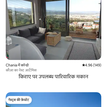
Chania में कॉन्डो
औसत रेटिंग 5 में स
4.96 (149)
कौआ का नेस्ट आर्टेमिस
किराए पर उपलब्ध पारिवारिक मकान
गेस्ट्स की फ़ेवरेट
गेस्ट्स की फ़ेवरेट