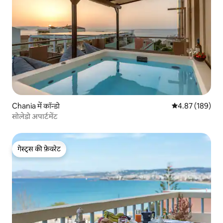
Chania में कॉन्डो
औसत रेटिंग 5 में स
4.87 (189)
सोलेडो अपार्टमेंट
गेस्ट्स की फ़ेवरेट
गेस्ट्स की फ़ेवरेट