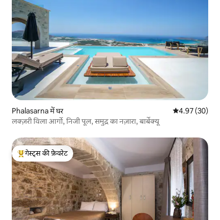
Phalasarna में घर
औसत रेटिंग 5 में 
4.97 (30)
लक्ज़री विला आर्गो, निजी पूल, समुद्र का नज़ारा, बार्बेक्यू
गेस्ट्स की फ़ेवरेट
गेस्ट्स का टॉप फ़ेवरेट