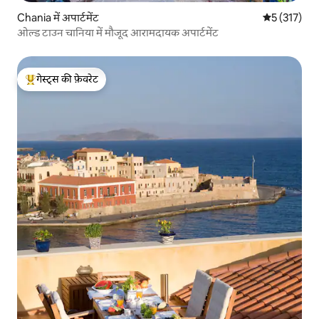
Chania में अपार्टमेंट
औसत रेटिंग 5 म
5 (317)
ओल्ड टाउन चानिया में मौजूद आरामदायक अपार्टमेंट
गेस्ट्स की फ़ेवरेट
गेस्ट्स का टॉप फ़ेवरेट