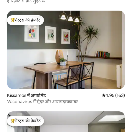
हॉरिज़ोंटे सीफ़्रंट सुइट A
गेस्ट्स की फ़ेवरेट
गेस्ट्स का टॉप फ़ेवरेट
Kissamos में अपार्टमेंट
औसत रेटिंग 5 में स
4.95 (163)
W.conavirus में सुंदर और आरामदायक घर
गेस्ट्स की फ़ेवरेट
गेस्ट्स का टॉप फ़ेवरेट