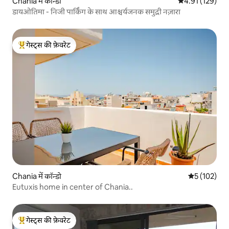
Chania में कॉन्डो
औसत रेटिंग 5 में स
4.91 (129)
डायओतिमा - निजी पार्किंग के साथ आश्चर्यजनक समुद्री नज़ारा
गेस्ट्स की फ़ेवरेट
गेस्ट्स का टॉप फ़ेवरेट
Chania में कॉन्डो
औसत रेटिंग 5 म
5 (102)
Eutuxis home in center of Chania..
गेस्ट्स की फ़ेवरेट
गेस्ट्स का टॉप फ़ेवरेट