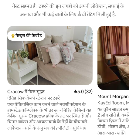
गेस्ट सहमत हैं : ठहरने की इन जगहों को अपनी लोकेशन, सफ़ाई के
अलावा और भी कई बातों के लिए ऊँची रेटिंग मिली हुई है.
गेस्ट्स की फ़ेवरेट
गेस्ट्स का टॉप फ़ेवरेट
Cracow में गेस्ट सुइट
औसत रेटिंग 5 में से 5.0, 32 समीक्षाएँ
5.0 (32)
Mount Morgan में न
ऐतिहासिक क्रेको स्टेशन पर ठहरें
KayEd Room, Mey
एक ऐतिहासिक काम करने वाले मवेशी स्टेशन के
Morgan, Queen r
यह क्वीन साइज़ रूम मेयेन
होमस्टेड कॉम्प्लेक्स के भीतर स्व - निहित केबिन। यह
2 लोग सोते हैं, कमरे मे
केबिन सुरम्य Cracow क्रीक के तट पर स्थित है और
किचन फ़्रिज में अतिरिक्त
चिनार बॉक्स और आयरनबार्क के पेड़ों के बीच बसे
टीवी, भोजन क्षेत्र, अं
हुए हैं, यह पक्का करते हुए कि यह जगह निजी और
लोकेशन
·
सोने के अनुभव की क्वॉलिटी
·
सुविधाएँ
विकल्प के साथ एक साम
आस-पास
·
शांति
शांत है। मेहमान संपत्ति के सुंदर चलने/चलने वाले