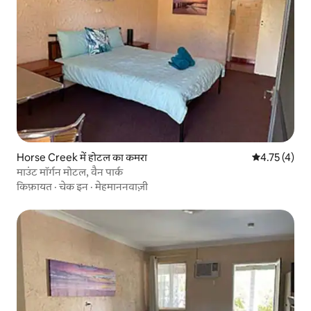
Horse Creek में होटल का कमरा
औसत रेटिंग 5 मे
4.75 (4)
माउंट मॉर्गन मोटल, वैन पार्क
किफ़ायत
·
चेक इन
·
मेहमाननवाज़ी