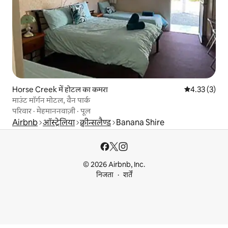
Horse Creek में होटल का कमरा
औसत रेटिंग 5 मे
4.33 (3)
माउंट मॉर्गन मोटल, वैन पार्क
परिवार
·
मेहमाननवाज़ी
·
पूल
Airbnb
ऑस्ट्रेलिया
क्वीन्सलैण्ड
Banana Shire
© 2026 Airbnb, Inc.
निजता
शर्तें