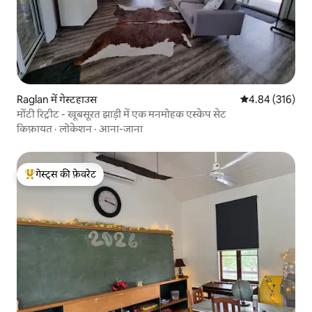
Raglan में गेस्टहाउस
औसत रेटिंग 5 में स
4.84 (316)
मोंटी रिट्रीट - खूबसूरत झाड़ी में एक मनमोहक एस्केप सेट
किफ़ायत
·
लोकेशन
·
आना-जाना
गेस्ट्स की फ़ेवरेट
गेस्ट्स का टॉप फ़ेवरेट