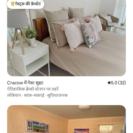
गेस्ट्स की फ़ेवरेट
गेस्ट्स का टॉप फ़ेवरेट
Cracow में गेस्ट सुइट
औसत रेटिंग 5 मे
5.0 (32)
ऐतिहासिक क्रेको स्टेशन पर ठहरें
लोकेशन
·
साफ़-सफ़ाई
·
सुविधाजनक