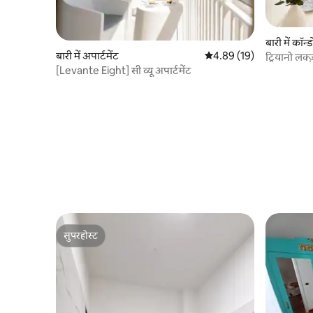
बारी में कॉन्ड
बारी में अपार्टमेंट
औसत रेटिंग 5 में से 4.89, 19
4.89 (19)
ट्रियानो लक्
[Levante Eight] सी व्यू अपार्टमेंट
सुपरहोस्ट
सुपरहोस्ट