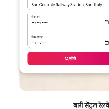
नतीजों के उपलब्ध होने पर, अप और डाउन 'ऐरो की' का इस्तेमाल 
चेक इन
चेक आउट
खोजें
बारी सेंट्रल रे