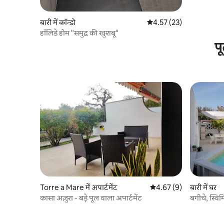
बारी में कॉन्डो
औसत रेटिंग 5 में से 4.57, 23
4.57 (23)
हॉलिडे होम "समुद्र की खुशबू"
प
Torre a Mare में अपार्टमेंट
औसत रेटिंग 5 में से 4.67, 9
4.67 (9)
बारी में घर
कासा अज़ुरा - बड़े पूल वाला अपार्टमेंट
बगीचे, स्वि
नखलिस्तान