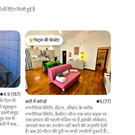
 रेटिंग मिली हुई है.
बारी में छुट्
गेस्ट्स की फ़ेवरेट
गेस्ट्स
समुद्री हवा
गेस्ट्स का टॉप फ़ेवरेट
गेस्ट्स का
अपार्टमेंट क
जहाँ से समु
कैरोल वॉइटि
दूरी पर। बारी सैन्ता स्पिरितो स्टेशन से 5 मिनट की
पैदल दूरी प
से 20 मीटर
हाइवे तक ज
दूरी पर। यह 
औसत रेटिंग 5 में से 4.9, 157 समीक्षाएँ
4.9 (157)
बीच से कुछ 
के दिल में।
पार्किंग की 
बारी में कॉन्डो
औसत रेटिंग 5 में से 5, 7
5 (77)
बसे खूबसूरत
रणनीतिक स्थिति, सेंट्रल , सीफ़्रंट के करीब
इसमें समुद्र
रणनीतिक स्थिति, कैसीटा लीना एक शांत सड़क पर
द्र तल से
एक इमारत की पहली मंजिल पर है,इसकी लोकेशन,
ारी में सबसे
आपको कार का उपयोग नहीं करने की अनुमति देती
क: प्रांत के
है। बस 20 मीटर की दूरी पर सभी उपयोगी दुकानें हैं।