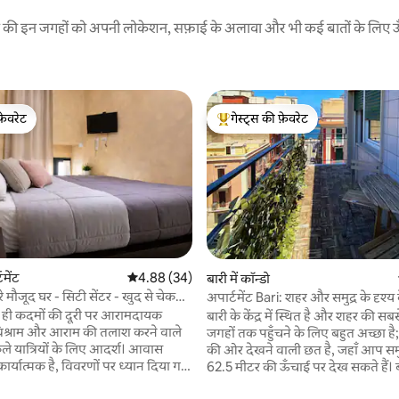
रने की इन जगहों को अपनी लोकेशन, सफ़ाई के अलावा और भी कई बातों के लिए ऊँची
फ़ेवरेट
गेस्ट्स की फ़ेवरेट
फ़ेवरेट
गेस्ट्स का टॉप फ़ेवरेट
टमेंट
औसत रेटिंग 5 में से 4.88, 34 समीक्षाएँ
4.88 (34)
बारी में कॉन्डो
 मौजूद घर - सिटी सेंटर - खुद से चेक
अपार्टमेंट Bari: शहर और समुद्र के दृश्य 
 समीक्षाएँ
ुछ ही कदमों की दूरी पर आरामदायक
बारी के केंद्र में स्थित है और शहर की स
 विश्राम और आराम की तलाश करने वाले
जगहों तक पहुँचने के लिए बहुत अच्छा है; 
केले यात्रियों के लिए आदर्श। आवास
की ओर देखने वाली छत है, जहाँ आप समु
ार्यात्मक है, विवरणों पर ध्यान दिया गया
62.5 मीटर की ऊँचाई पर देख सकते हैं। ब
या मध्यम अवधि के ठहरने के लिए
ज़्यादा फ़ोटो लिए जाने वाले टावरों में से ए