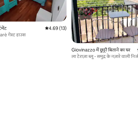
टमेंट
औसत रेटिंग 5 में से 4.69, 13 समीक्षाएँ
4.69 (13)
arè गेस्ट हाउस
Giovinazzo में छुट्टी बिताने का घर
ला टेराज़ा ब्लू - समुद्र के नज़ारे वाली न