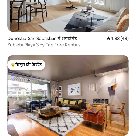
Donostia-San Sebastian में अपार्टमेंट
औसत रेटिंग 5 में 
4.83 (48)
Zubieta Playa 3 by FeelFree Rentals
गेस्ट्स की फ़ेवरेट
गेस्ट्स का टॉप फ़ेवरेट