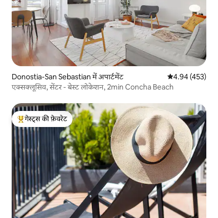
Donostia-San Sebastian में अपार्टमेंट
औसत रेटिंग 5 में स
4.94 (453)
एक्सक्लूसिव, सेंटर - बेस्ट लोकेशन, 2min Concha Beach
गेस्ट्स की फ़ेवरेट
गेस्ट्स का टॉप फ़ेवरेट