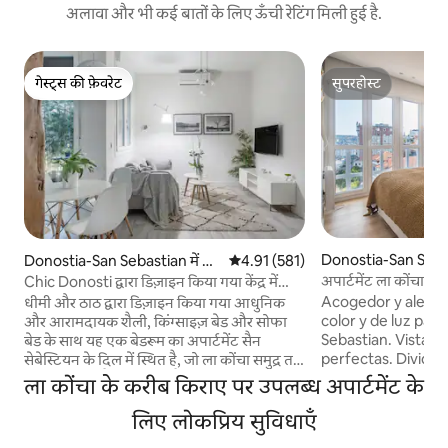
अलावा और भी कई बातों के लिए ऊँची रेटिंग मिली हुई है.
गेस्ट्स की फ़ेवरेट
सुपरहोस्ट
गेस्ट्स की फ़ेवरेट
सुपरहोस्ट
Donostia-San Seba
Donostia-San Sebastian में अ
औसत रेटिंग 5 में से 4.91, 581 समीक्षाएँ
4.91 (581)
में किराए का अपार्टमेंट
पार्टमेंट
अपार्टमेंट ला कोंचा, अपा
Chic Donosti द्वारा डिज़ाइन किया गया केंद्र में
स्थित अपार्टमेंट
Acogedor y alegre
धीमी और ठाठ द्वारा डिज़ाइन किया गया आधुनिक
color y de luz para
और आरामदायक शैली, किंग्साइज़ बेड और सोफा
Sebastian. Vistas al mar. Di
बेड के साथ यह एक बेडरूम का अपार्टमेंट सैन
perfectas. Dividid
सेबेस्टियन के दिल में स्थित है, जो ला कोंचा समुद्र तट
espaciosa y con b
से 5 मिनट की पैदल दूरी पर है। त्रुटिहीन रूप से
ला कोंचा के करीब किराए पर उपलब्ध अपार्टमेंट के
salón comedor amp
पुनर्निर्मित, इसमें एयर कंडीशनिंग, वाईफाई, नेस्प्रेस्सो
cómodo y cuadros
और ऊर्ध्वाधर बगीचे के साथ एक आकर्षक आँगन भी
लिए लोकप्रिय सुविधाएँ
cocina abierta con
है। अपार्टमेंट को राष्ट्रीय और अंतरराष्ट्रीय स्तर पर कई