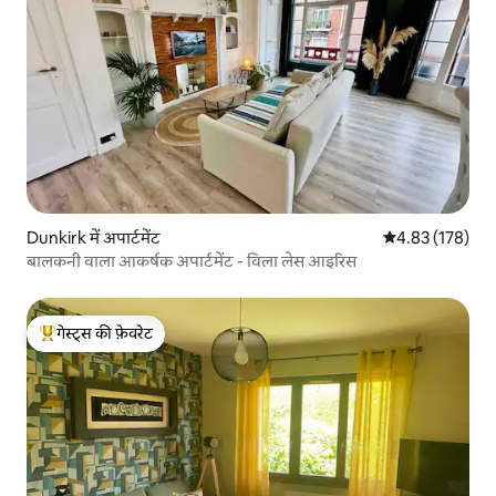
Dunkirk में अपार्टमेंट
औसत रेटिंग 5 में स
4.83 (178)
बालकनी वाला आकर्षक अपार्टमेंट - विला लेस आइरिस
गेस्ट्स की फ़ेवरेट
गेस्ट्स का टॉप फ़ेवरेट