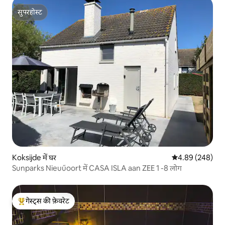
सुपरहोस्ट
सुपरहोस्ट
Koksijde में घर
औसत रेटिंग 5 में स
4.89 (248)
Sunparks Nieuűoort में CASA ISLA aan ZEE 1 -8 लोग
गेस्ट्स की फ़ेवरेट
गेस्ट्स का टॉप फ़ेवरेट