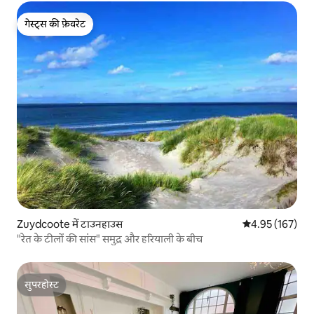
गेस्ट्स की फ़ेवरेट
गेस्ट्स की फ़ेवरेट
Zuydcoote में टाउनहाउस
औसत रेटिंग 5 में स
4.95 (167)
"रेत के टीलों की सांस" समुद्र और हरियाली के बीच
सुपरहोस्ट
सुपरहोस्ट