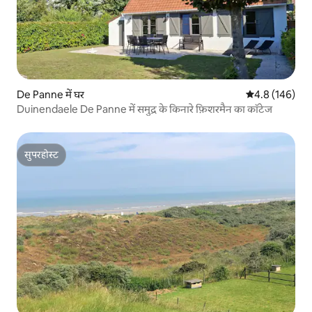
De Panne में घर
औसत रेटिंग 5 में 
4.8 (146)
Duinendaele De Panne में समुद्र के किनारे फ़िशरमैन का कॉटेज
सुपरहोस्ट
सुपरहोस्ट