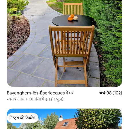
Bayenghem-lès-Éperlecques में घर
औसत रेटिंग 5 में स
4.98 (102)
स्वतंत्र आवास (गर्मियों में इनडोर पूल)
गेस्ट्स की फ़ेवरेट
गेस्ट्स की फ़ेवरेट