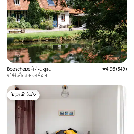
Boeschepe में गेस्ट सुइट
औसत रेटिंग 5 में स
4.96 (549)
शोमेरे और घास का मैदान
गेस्ट्स की फ़ेवरेट
गेस्ट्स की फ़ेवरेट