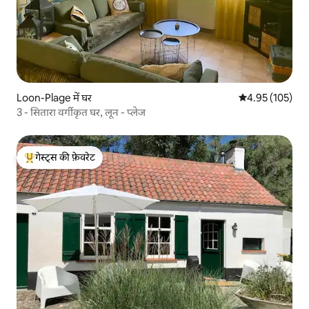
Loon-Plage में घर
औसत रेटिंग 5 में स
4.95 (105)
3 - सितारा वर्गीकृत घर, लून - प्लेज
गेस्ट्स की फ़ेवरेट
गेस्ट्स का टॉप फ़ेवरेट