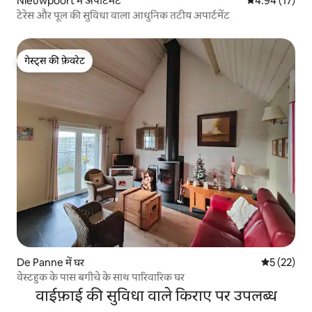
Nieuwpoort में अपार्टमेंट
औसत रेटिंग 5 में 
4.94 (17)
टेरेस और पूल की सुविधा वाला आधुनिक तटीय अपार्टमेंट
गेस्ट्स की फ़ेवरेट
गेस्ट्स की फ़ेवरेट
De Panne में घर
औसत रेटिंग 5 
5 (22)
वेस्टहुक के पास बगीचे के साथ पारिवारिक घर
वाईफ़ाई की सुविधा वाले किराए पर उपलब्ध