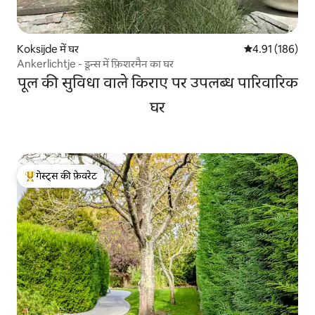
Koksijde में घर
औसत रेटिंग 5 में स
4.91 (186)
Ankerlichtje - डून्स में फ़िशरमैन का घर
पूल की सुविधा वाले किराए पर उपलब्ध पारिवारिक
घर
गेस्ट्स की फ़ेवरेट
गेस्ट्स का टॉप फ़ेवरेट