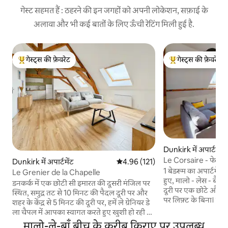
गेस्ट सहमत हैं : ठहरने की इन जगहों को अपनी लोकेशन, सफ़ाई के
अलावा और भी कई बातों के लिए ऊँची रेटिंग मिली हुई है.
गेस्ट्स की फ़ेवरेट
गेस्ट्स की फ़ेवरेट
गेस्ट्स का टॉप फ़ेवरेट
गेस्ट्स का टॉप फ़ेवरेट
Dunkirk में अपार्टमेंट
Le Corsaire - फेसिंग
Dunkirk में अपार्टमेंट
औसत रेटिंग 5 में से 4.96, 121 समीक्षाएँ
4.96 (121)
1 बेडरूम का अपार्टमें
Le Grenier de la Chapelle
हुए, मालो - लेस - बैंस 
डनकर्क में एक छोटी सी इमारत की दूसरी मंजिल पर
दूरी पर एक छोटे और श
स्थित, समुद्र तट से 10 मिनट की पैदल दूरी पर और
पर लिफ़्ट के बिना। मुफ़्
शहर के केंद्र से 5 मिनट की दूरी पर, हमें ले ग्रेनियर डे
पर मुफ़्त बस। Kursaal
ला चैपल में आपका स्वागत करते हुए खुशी हो रही है।
100M पर। लिविंग रूम +
हमारे ठीक ऊपर मौजूद इस अपार्टमेंट को सुस्वादु ढंग
मालो-ले-बाँ बीच के करीब किराए पर उपलब्ध