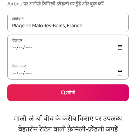
Airbnb पर अनोखे फ़ैमिली-फ़्रेंडली घर ढूँढ़ें और बुक करें
लोकेशन
नतीजों के उपलब्ध होने पर, अप और डाउन 'ऐरो की' का इस्तेमाल करके नेविगेट करें
चेक इन
चेक आउट
खोजें
मालो-ले-बाँ बीच के करीब किराए पर उपलब्ध
बेहतरीन रेटिंग वाली फ़ैमिली-फ़्रेंडली जगहें