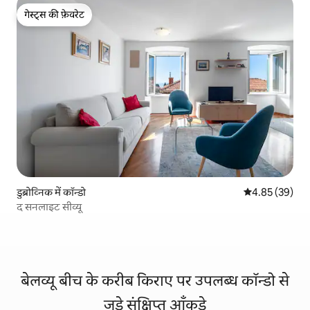
गेस्ट्स की फ़ेवरेट
गेस्ट्स की फ़ेवरेट
डुब्रोव्निक में कॉन्डो
औसत रेटिंग 5 में 
4.85 (39)
द सनलाइट सीव्यू
बेलव्यू बीच के करीब किराए पर उपलब्ध कॉन्डो से
जुड़े संक्षिप्त आँकड़े