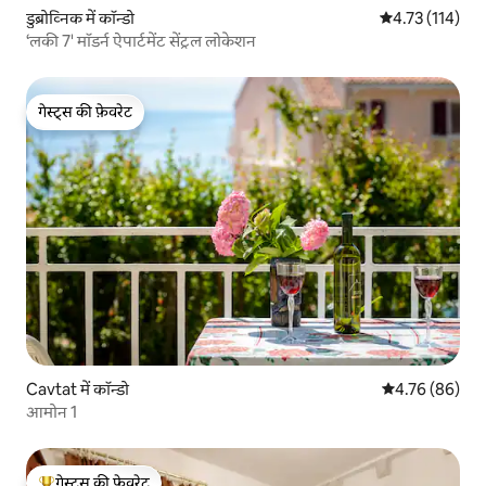
डुब्रोव्निक में कॉन्डो
औसत रेटिंग 5 में स
4.73 (114)
‘लकी 7' मॉडर्न ऐपार्टमेंट सेंट्रल लोकेशन
गेस्ट्स की फ़ेवरेट
गेस्ट्स की फ़ेवरेट
Cavtat में कॉन्डो
औसत रेटिंग 5 में 
4.76 (86)
आमोन 1
गेस्ट्स की फ़ेवरेट