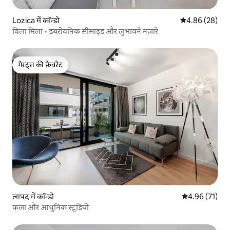
Lozica में कॉन्डो
औसत रेटिंग 5 में 
4.86 (28)
विला मिला • डबरोवनिक सीसाइड और लुभावने नज़ारे
गेस्ट्स की फ़ेवरेट
गेस्ट्स की फ़ेवरेट
लापद में कॉन्डो
औसत रेटिंग 5 में 
4.96 (71)
कला और आधुनिक स्टूडियो