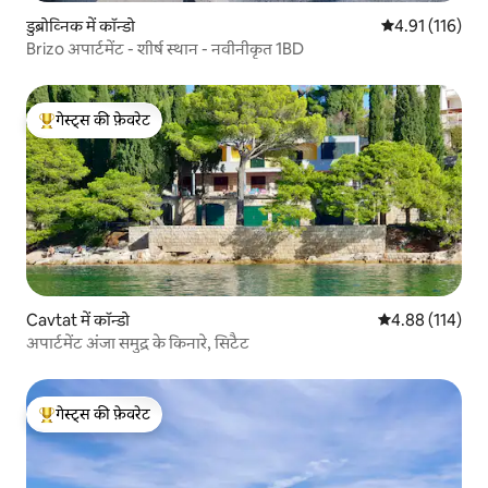
डुब्रोव्निक में कॉन्डो
औसत रेटिंग 5 में स
4.91 (116)
Brizo अपार्टमेंट - शीर्ष स्थान - नवीनीकृत 1BD
गेस्ट्स की फ़ेवरेट
गेस्ट्स का टॉप फ़ेवरेट
Cavtat में कॉन्डो
औसत रेटिंग 5 में स
4.88 (114)
अपार्टमेंट अंजा समुद्र के किनारे, सिटैट
गेस्ट्स की फ़ेवरेट
गेस्ट्स का टॉप फ़ेवरेट