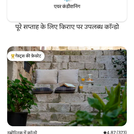
एयर कंडीशनिंग
पूरे सप्ताह के लिए किराए पर उपलब्ध कॉन्डो
गेस्ट्स की फ़ेवरेट
गेस्ट्स का टॉप फ़ेवरेट
डुब्रोव्निक में कॉन्डो
औसत रेटिंग 5 में स
4.87 (373)