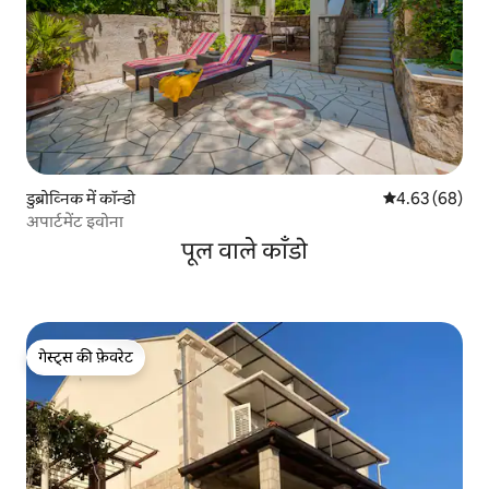
डुब्रोव्निक में कॉन्डो
औसत रेटिंग 5 में 
4.63 (68)
अपार्टमेंट इवोना
पूल वाले काँडो
गेस्ट्स की फ़ेवरेट
गेस्ट्स की फ़ेवरेट