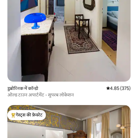
डुब्रोव्निक में कॉन्डो
औसत रेटिंग 5 में स
4.85 (375)
ओल्ड टाउन अपार्टमेंट - सुपरब लोकेशन
गेस्ट्स की फ़ेवरेट
गेस्ट्स का टॉप फ़ेवरेट