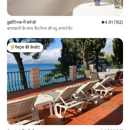
डुब्रोव्निक में कॉन्डो
औसत रेटिंग 5 में स
4.91 (152)
बालकनी के साथ कैटरिना सी व्यू अपार्टमेंट
गेस्ट्स की फ़ेवरेट
गेस्ट्स का टॉप फ़ेवरेट