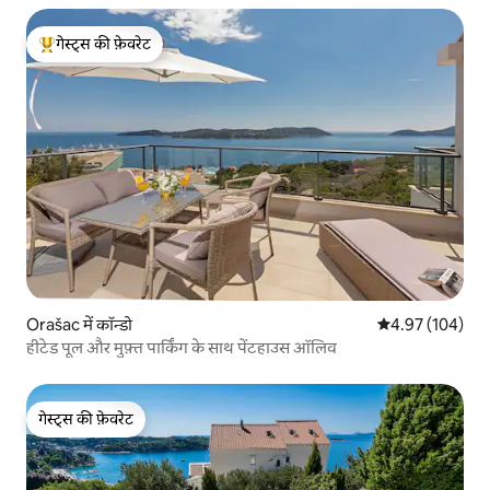
गेस्ट्स की फ़ेवरेट
गेस्ट्स का टॉप फ़ेवरेट
Orašac में कॉन्डो
औसत रेटिंग 5 में स
4.97 (104)
हीटेड पूल और मुफ़्त पार्किंग के साथ पेंटहाउस ऑलिव
गेस्ट्स की फ़ेवरेट
गेस्ट्स की फ़ेवरेट