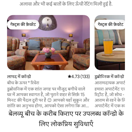
अलावा और भी कई बातों के लिए ऊँची रेटिंग मिली हुई है.
गेस्ट्स की फ़ेवरेट
गेस्ट्स की फ़ेवरेट
गेस्ट्स की फ़ेवरेट
गेस्ट्स की फ़ेवरेट
लापद में कॉन्डो
औसत रेटिंग 5 में से 4.73, 133 समीक्षाएँ
4.73 (133)
डुब्रोव्निक में कॉन्डो
बीच के ऊपर * रिवेरा
आरामदायक अपार्टमेंट 
डुब्रोवनिक में एक शांत जगह पर मौजूद बगीचे वाले
हमारा अपार्टमेंट ए
घर में आपका स्वागत है, जो पुराने शहर से सिर्फ़ 15
रिट्रीट है, जो सोच -
मिनट की पैदल दूरी पर है 😊 आपको यहाँ सुकून और
आराम से रहने के लिए पू
शांति का अनुभव होगा, आपको ऐसा लगेगा कि आप
अपार्टमेंट में एक स्वा
अपनी मंज़िल पर पहुँच गए हैं। हमारे दो अपार्टमेंट
बालकनी के साथ एक उज्
बेलव्यू बीच के करीब किराए पर उपलब्ध कॉन्डो के
वाला हमारा घर बेलव्यू बीच के ऊपर मौजूद है और
सुबह की धूप का आनंद 
डुब्रोवनिक के पुराने शहर से पैदल 15 मिनट की दूरी
लिए लोकप्रिय सुविधाएँ
पूरी तरह से सुसज्जित 
पर है। यह शांत और हरा-भरा है, बीच के करीब है,
साथ आता है, जो इसे घ