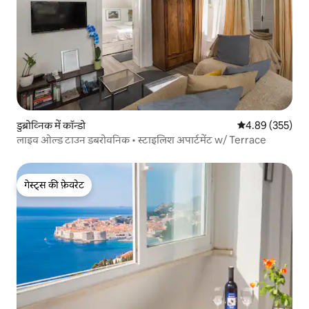
डुब्रोव्निक में कॉन्डो
औसत रेटिंग 5 में स
4.89 (355)
लाइव ओल्ड टाउन डबरोवनिक • स्टाइलिश अपार्टमेंट w/ Terrace
गेस्ट्स की फ़ेवरेट
गेस्ट्स की फ़ेवरेट