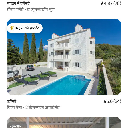
पाइल में कॉन्डो
औसत रेटिंग 5 में 
4.97 (78)
रॉयल फ़ोर्ट - द व्यू रूफ़टॉप पूल
गेस्ट्स की फ़ेवरेट
गेस्ट्स का टॉप फ़ेवरेट
कॉन्डो
औसत रेटिंग 5 में
5.0 (34)
विला ऐना - 2 बेडरूम का अपार्टमेंट
सुपरहोस्ट