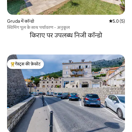
Gruda में कॉन्डो
औसत रेटिंग 5 म
5.0 (5)
स्विमिंग पूल के साथ पर्यावरण - अनुकूल
किराए पर उपलब्ध निजी कॉन्डो
गेस्ट्स की फ़ेवरेट
गेस्ट्स का टॉप फ़ेवरेट