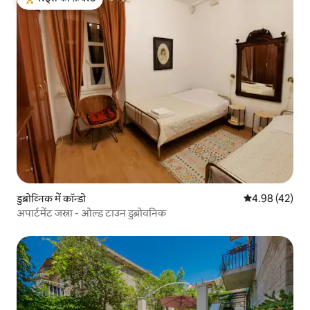
गेस्ट्स का टॉप फ़ेवरेट
डुब्रोव्निक में कॉन्डो
औसत रेटिंग 5 में 
4.98 (42)
अपार्टमेंट जस्ना - ओल्ड टाउन डुब्रोवनिक