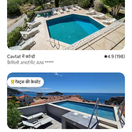
Cavtat में कॉन्डो
औसत रेटिंग 5 में 
4.9 (198)
फ़ैमिली अपार्टमेंट ANI *****
गेस्ट्स की फ़ेवरेट
गेस्ट्स का टॉप फ़ेवरेट