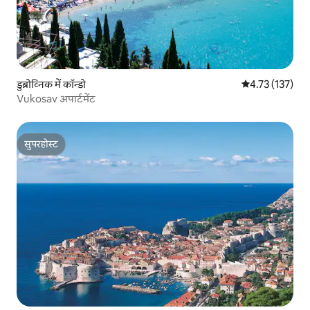
डुब्रोव्निक में कॉन्डो
औसत रेटिंग 5 में स
4.73 (137)
Vukosav अपार्टमेंट
सुपरहोस्ट
सुपरहोस्ट