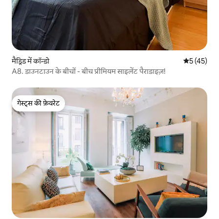
मैड्रिड में कॉन्डो
औसत रेटिंग 5 
5 (45)
A8. डाउनटाउन के बीचों - बीच प्रीमियम साइलेंट पैराडाइज़!
गेस्ट्स की फ़ेवरेट
गेस्ट्स की फ़ेवरेट