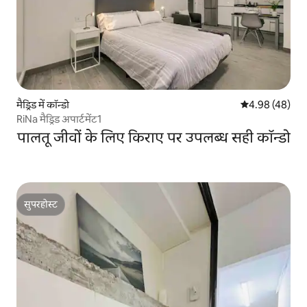
मैड्रिड में कॉन्डो
औसत रेटिंग 5 में 
4.98 (48)
RiNa मैड्रिड अपार्टमेंट1
पालतू जीवों के लिए किराए पर उपलब्ध सही कॉन्डो
सुपरहोस्ट
सुपरहोस्ट