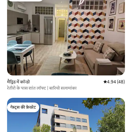
मैड्रिड में कॉन्डो
औसत रेटिंग 5 में 
4.94 (48)
रेतीरो के पास शांत लॉफ्ट | बारियो सलामांका
गेस्ट्स की फ़ेवरेट
गेस्ट्स की फ़ेवरेट