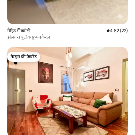
मैड्रिड में कॉन्डो
औसत रेटिंग 5 में 
4.82 (22)
डीलक्स बुटीक फ़ुएनकैरल
गेस्ट्स की फ़ेवरेट
गेस्ट्स की फ़ेवरेट