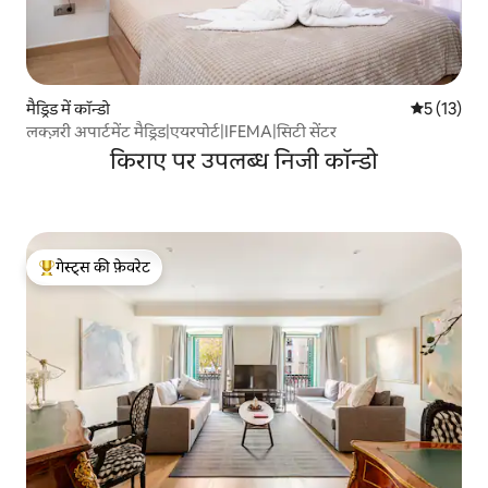
मैड्रिड में कॉन्डो
औसत रेटिंग 5 
5 (13)
लक्ज़री अपार्टमेंट मैड्रिड|एयरपोर्ट|IFEMA|सिटी सेंटर
किराए पर उपलब्ध निजी कॉन्डो
गेस्ट्स की फ़ेवरेट
गेस्ट्स का टॉप फ़ेवरेट