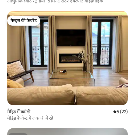
आधुनिक स्वीट स्टूडियो 15 मिनट सेंटर एयरपोर्ट वाईफ़ाईिंक
गेस्ट्स की फ़ेवरेट
गेस्ट्स की फ़ेवरेट
मैड्रिड में कॉन्डो
औसत रेटिंग 5 
5 (22)
मैड्रिड के केंद्र में लक्ज़री में रहें