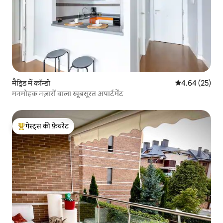
मैड्रिड में कॉन्डो
औसत रेटिंग 5 में 
4.64 (25)
मनमोहक नज़ारों वाला खूबसूरत अपार्टमेंट
गेस्ट्स की फ़ेवरेट
गेस्ट्स का टॉप फ़ेवरेट