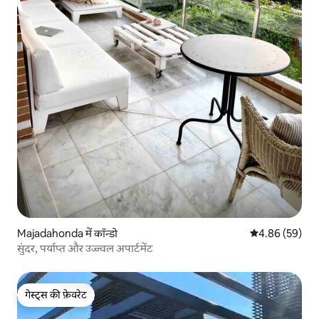
Majadahonda में कॉन्डो
औसत रेटिंग 5 में 
4.86 (59)
सुंदर, पर्याप्त और उज्ज्वल अपार्टमेंट
गेस्ट्स की फ़ेवरेट
गेस्ट्स की फ़ेवरेट