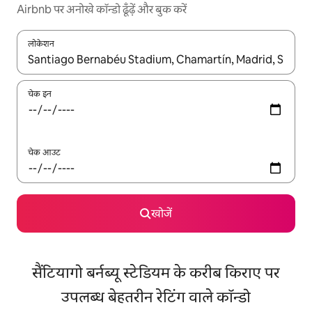
Airbnb पर अनोखे कॉन्डो ढूँढ़ें और बुक करें
लोकेशन
नतीजों के उपलब्ध होने पर, अप और डाउन 'ऐरो की' का इस्तेमाल करके नेविगेट करें
चेक इन
चेक आउट
खोजें
सैंटियागो बर्नब्यू स्टेडियम के करीब किराए पर
उपलब्ध बेहतरीन रेटिंग वाले कॉन्डो