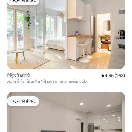
गेस्ट्स की फ़ेवरेट
गेस्ट्स की फ़ेवरेट
मैड्रिड में कॉन्डो
औसत रेटिंग 5 में स
4.86 (263)
रॉयल पैलेस के करीब 1 बेडरूम वाला आकर्षक फ़्लैट
गेस्ट्स की फ़ेवरेट
गेस्ट्स की फ़ेवरेट