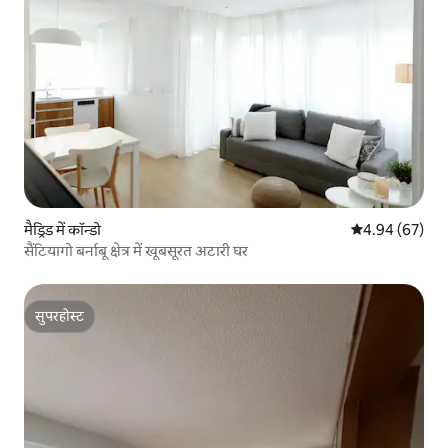
मैड्रिड में कॉन्डो
औसत रेटिंग 5 में 
4.94 (67)
सैंटियागो बर्नाबू क्षेत्र में खूबसूरत अटारी घर
सुपरहोस्ट
सुपरहोस्ट