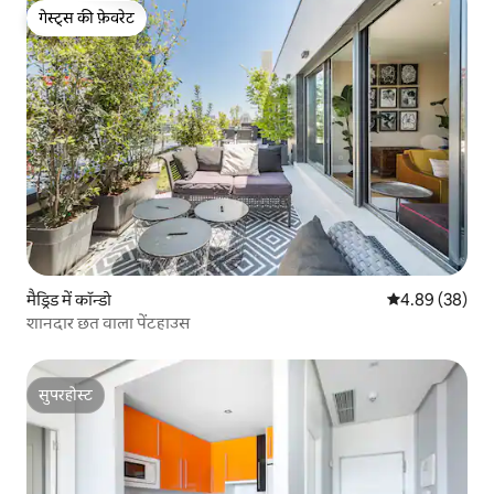
गेस्ट्स की फ़ेवरेट
गेस्ट्स की फ़ेवरेट
मैड्रिड में कॉन्डो
औसत रेटिंग 5 में 
4.89 (38)
शानदार छत वाला पेंटहाउस
सुपरहोस्ट
सुपरहोस्ट