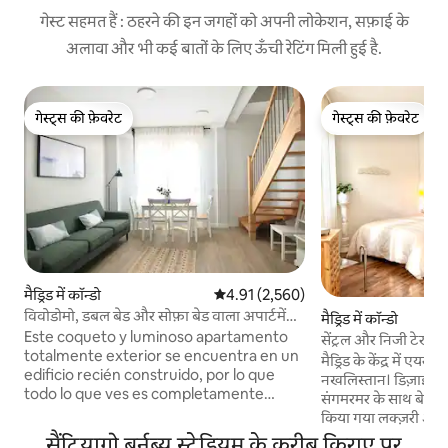
गेस्ट सहमत हैं : ठहरने की इन जगहों को अपनी लोकेशन, सफ़ाई के
अलावा और भी कई बातों के लिए ऊँची रेटिंग मिली हुई है.
गेस्ट्स की फ़ेवरेट
गेस्ट्स की फ़ेवरेट
गेस्ट्स की फ़ेवरेट
गेस्ट्स की फ़ेवरेट
मैड्रिड में कॉन्डो
औसत रेटिंग 5 में से 4.91, 2,560 समीक्षाएँ
4.91 (2,560)
विवोडोमो, डबल बेड और सोफ़ा बेड वाला अपार्टमेंट
मैड्रिड में कॉन्डो
5
Este coqueto y luminoso apartamento
सेंट्रल और निजी टेराज़
totalmente exterior se encuentra en un
मैड्रिड के केंद्र में एयर
edificio recién construido, por lo que
नखलिस्तान। डिज़ाइनर फ़र्नीचर और मुरानो लैंप और
todo lo que ves es completamente
संगमरमर के साथ बेहतरी
nuevo. Lo primero que se ve es un salón
किया गया लक्ज़री अपार
amplio y luminoso gracias a sus grandes
उष्णकटिबंधीय पौधों स
सैंटियागो बर्नब्यू स्टेडियम के करीब किराए पर