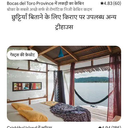
Bocas del Toro Province में लकड़ी का केबिन
औसत रेटिंग 5 में 
4.83 (60)
बोका के सबसे अच्छे सर्फ से रोमांटिक निजी केबिन कदम
छुट्टियाँ बिताने के लिए किराए पर उपलब्ध अन्य
ट्रीहाउस
गेस्ट्स की फ़ेवरेट
गेस्ट्स की फ़ेवरेट
Cristóbal Island में कुटिया
औसत रेटिंग 5 में स
4.94 (186)