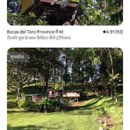
Bocas del Toro Province में घर
औसत रेटिंग 5 में 
4.91 (93)
तैराकी पूल के साथ कैसिटा शैले ट्रॉपिकल
सुपरहोस्ट
सुपरहोस्ट