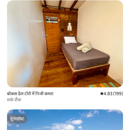
बोकस डेल टोरो में निजी कमरा
औसत रेटिंग 5 में स
4.83 (199)
सर्फ़ शैक
सुपरहोस्ट
सुपरहोस्ट