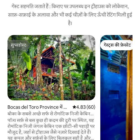
गेस्ट सहमति जताते हैं : किराए पर उपलब्ध इन ट्रीहाउस को लोकेशन,
साफ़-सफ़ाई के अलावा और भी कई चीज़ों के लिए ऊँची रेटिंग मिली हुई
है।
सुपरहोस्ट
गेस्ट्स की फ़ेवरेट
सुपरहोस्ट
गेस्ट्स की फ़ेवरेट
Bocas del Toro Province में ल
औसत रेटिंग 5 में से 4.83, 60 समीक्षाएँ
4.83 (60)
कड़ी का केबिन
बोका के सबसे अच्छे सर्फ से रोमांटिक निजी केबिन
कदम
पॉन्च सर्फ़ से बस कुछ ही कदम की दूरी पर स्थित, यह
रोमांटिक निजी जंगल केबिन एक छोटी-सी पहाड़ी पर
मौजूद है, जहाँ से ट्रीहाउस जैसे नज़ारे दिखाई देते हैं।
यह कपल और सर्फ़र्स के लिए बिलकुल सही है और