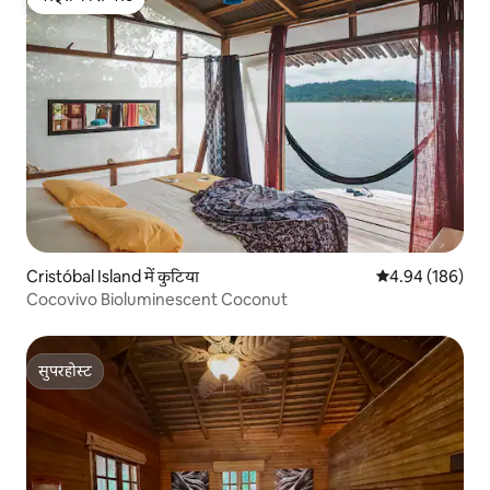
गेस्ट्स की फ़ेवरेट
Cristóbal Island में कुटिया
औसत रेटिंग 5 में स
4.94 (186)
Cocovivo Bioluminescent Coconut
सुपरहोस्ट
सुपरहोस्ट