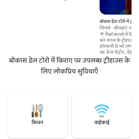
यहाँ तेज़ वाई-फ़ाई, समुद्र की हवा और बोकास की
सबसे अच्छी लहरों में से एक तक आसान पहुँच के
साथ एक शांत ट्रॉपिकल ठिकाना मिलता है। ट्री केबिन
बोकस डेल टोरो में ट्रीह
में ठहरने पर, आपको ग्रामीण केबिन के आकर्षण के
साथ-साथ आधुनिक सुविधाएँ भी मिलेंगी, जैसे कि
लियर्स - बीचफ़्रंट नॉट
निजी डेक, मिनी-फ़्रिज और आपके बेड से जंगल के
🌴 मैकॉ बंगलो में स्विस
खूबसूरत नज़ारे। बोकास का बेहतरीन अनुभव लें—
बने जंगल के ट्रीहाउस मे
आपके दरवाज़े पर सर्फ़िंग की सुविधा और चारों ओर
हरियाली से भरे उष्णकटि
वन्यजीवन।
यह ऊँचा रिट्रीट, देहाती
जो आपको द्वीप की अस
बोकास डेल टोरो में किराए पर उपलब्ध ट्रीहाउस के
लियर की खूबियों में गहरे
लिए लोकप्रिय सुविधाएँ
और समुद्र और जंगल के इर
सूक्ष्म नॉटिकल डिज़ाइ
गर्मजोशी से भरपूर यह ट
है, जो खास माहौल, बा
खासियत को समझते हैं।
किचन
वाईफ़ाई