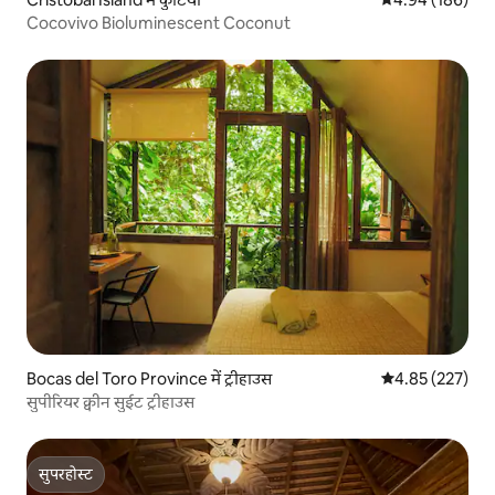
Cocovivo Bioluminescent Coconut
Bocas del Toro Province में ट्रीहाउस
औसत रेटिंग 5 में स
4.85 (227)
सुपीरियर क्वीन सुईट ट्रीहाउस
सुपरहोस्ट
सुपरहोस्ट