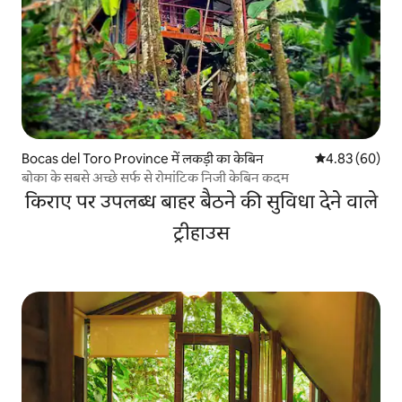
Bocas del Toro Province में लकड़ी का केबिन
औसत रेटिंग 5 में 
4.83 (60)
बोका के सबसे अच्छे सर्फ से रोमांटिक निजी केबिन कदम
किराए पर उपलब्ध बाहर बैठने की सुविधा देने वाले
ट्रीहाउस