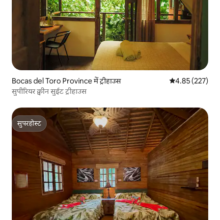
Bocas del Toro Province में ट्रीहाउस
औसत रेटिंग 5 में स
4.85 (227)
सुपीरियर क्वीन सुईट ट्रीहाउस
सुपरहोस्ट
सुपरहोस्ट