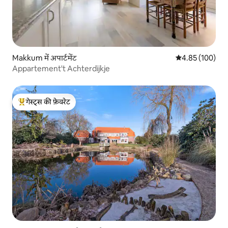
Makkum में अपार्टमेंट
औसत रेटिंग 5 में स
4.85 (100)
Appartement't Achterdijkje
गेस्ट्स की फ़ेवरेट
गेस्ट्स का टॉप फ़ेवरेट