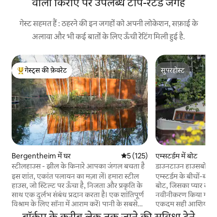
वाली किराए पर उपलब्ध टॉप-रेटेड जगहें
गेस्ट सहमत हैं : ठहरने की इन जगहों को अपनी लोकेशन, सफ़ाई के
अलावा और भी कई बातों के लिए ऊँची रेटिंग मिली हुई है.
गेस्ट्स की फ़ेवरेट
सुपरहोस्ट
गेस्ट्स का टॉप फ़ेवरेट
सुपरहोस्ट
Bergentheim में घर
औसत रेटिंग 5 में से 5, 125 समीक्षाएँ
5 (125)
एम्सटर्डम में बोट
स्टीलहाउस - झील के किनारे आपका जंगल बचता है
डाउनटाउन हाउसबोट
इस शांत, एकांत पलायन का मज़ा लें। हमारा स्टील
एम्स्टर्डम के बीचों-बीच र
हाउस, जो स्टिल्ट पर ऊँचा है, निजता और प्रकृति के
बोट, जिसका प्यार से और
साथ एक दुर्लभ संबंध प्रदान करता है। एक शांतिपूर्ण
नवीनीकरण किया गया है
विश्राम के लिए सॉना में आराम करें। पानी के सबसे
एकदम सही आशियाना।
ऊँचे बिंदु पर, 360º लकड़ी के स्टोव वाला बैठने की
और सामने एक अतिरिक्
बॉर्कम के करीब लेक तक जाने की सुविधा देने