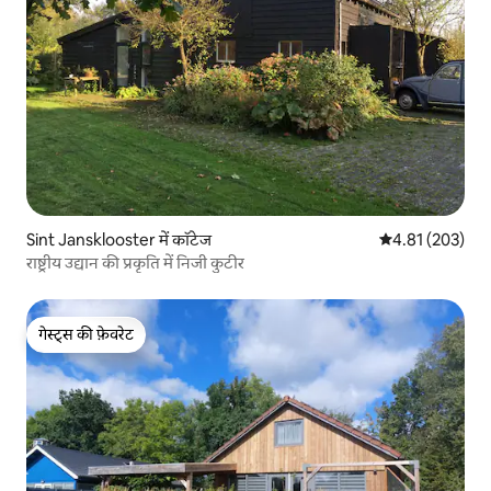
Sint Jansklooster में कॉटेज
औसत रेटिंग 5 में स
4.81 (203)
राष्ट्रीय उद्यान की प्रकृति में निजी कुटीर
गेस्ट्स की फ़ेवरेट
गेस्ट्स की फ़ेवरेट