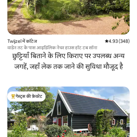
Twijzel में कॉटेज
औसत रेटिंग 5 में स
4.93 (348)
वाडेन तट के पास आइडिलिक नेचर हाउस हॉट टब सॉना
छुट्टियाँ बिताने के लिए किराए पर उपलब्ध अन्य
जगहें, जहाँ लेक तक जाने की सुविधा मौजूद है
गेस्ट्स की फ़ेवरेट
गेस्ट्स का टॉप फ़ेवरेट