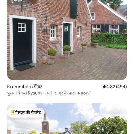
सुपरहोस्ट
Krummhörn में घर
औसत रेटिंग 5 में स
4.82 (494)
पुरानी बेकरी Rysum - उत्तरी सागर के पास! स्मारक!
गेस्ट्स की फ़ेवरेट
गेस्ट्स का टॉप फ़ेवरेट