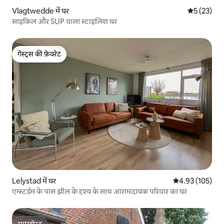
Vlagtwedde में घर
औसत रेटिंग 5 
5 (23)
साइकिल और SUP वाला स्टाइलिश घर
गेस्ट्स की फ़ेवरेट
गेस्ट्स की फ़ेवरेट
Lelystad में घर
औसत रेटिंग 5 में स
4.93 (105)
एम्स्टर्डम के पास झील के दृश्य के साथ आरामदायक परिवार का घर
सुपरहोस्ट