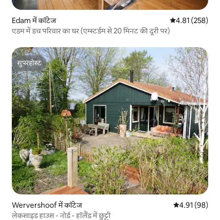
Edam में कॉटेज
औसत रेटिंग 5 में स
4.81 (258)
एडम में डच परिवार का घर (एम्स्टर्डम से 20 मिनट की दूरी पर)
सुपरहोस्ट
सुपरहोस्ट
Wervershoof में कॉटेज
औसत रेटिंग 5 में 
4.91 (98)
लेकसाइड हाउस - नोर्ड - हॉलैंड में छुट्टी