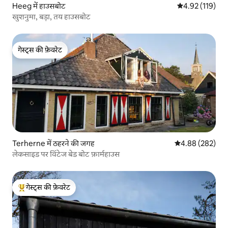
Heeg में हाउसबोट
औसत रेटिंग 5 में स
4.92 (119)
खुशनुमा, बड़ा, तय हाउसबोट
गेस्ट्स की फ़ेवरेट
गेस्ट्स की फ़ेवरेट
Terherne में ठहरने की जगह
औसत रेटिंग 5 में स
4.88 (282)
लेकसाइड पर विंटेज बेड बोट फ़ार्महाउस
गेस्ट्स की फ़ेवरेट
गेस्ट्स का टॉप फ़ेवरेट