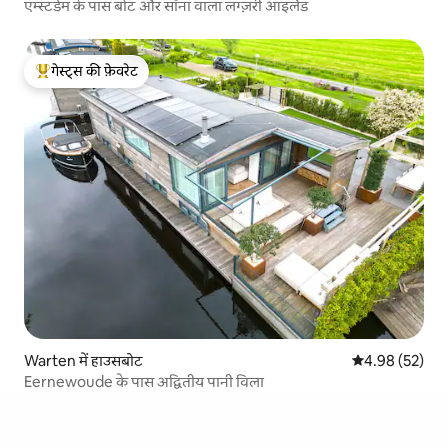
एम्स्टर्डम के पास बोट और सॉना वाला लग्ज़री आइलैंड
गेस्ट्स की फ़ेवरेट
गेस्ट्स का टॉप फ़ेवरेट
Warten में हाउसबोट
औसत रेटिंग 5 में 
4.98 (52)
Eernewoude के पास अद्वितीय पानी विला