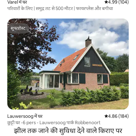
Varel में घर
औसत रेटिंग 5 में स
4.99 (104)
परिवारों के लिए | समुद्र तट से 500 मीटर | फायरप्लेस और बगीचा
सुपरहोस्ट
सुपरहोस्ट
Lauwersoog में घर
औसत रेटिंग 5 में स
4.86 (184)
छुट्टी घर -6 pers - Lauwersoog पार्क Robbenoort
झील तक जाने की सुविधा देने वाले किराए पर