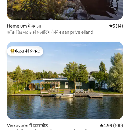
Hemelum में बंगला
औसत रेटिंग 5 
5 (14)
ऑफ़ ग्रिड मेट इको फ़्लोटिंग केबिन aan prive eiland
गेस्ट्स की फ़ेवरेट
गेस्ट्स का टॉप फ़ेवरेट
Vinkeveen में हाउसबोट
औसत रेटिंग 5 में स
4.99 (100)