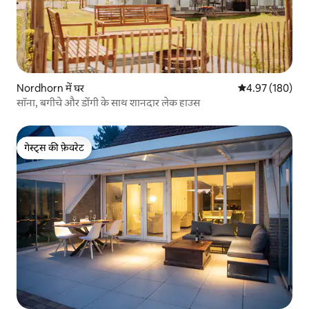
Nordhorn में घर
औसत रेटिंग 5 में स
4.97 (180)
सॉना, बगीचे और डोंगी के साथ शानदार लेक हाउस
गेस्ट्स की फ़ेवरेट
गेस्ट्स की फ़ेवरेट