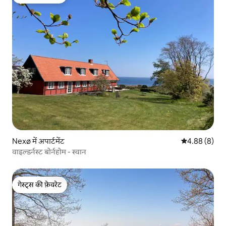
गेस्ट्स की फ़ेवरेट
Nexø में अपार्टमेंट
औसत रेटिंग 5 में
4.88 (8)
वाइल्डर्नस्ट बोर्नहोम - स्वान
गेस्ट्स की फ़ेवरेट
गेस्ट्स की फ़ेवरेट