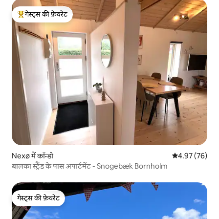
गेस्ट्स की फ़ेवरेट
गेस्ट्स का टॉप फ़ेवरेट
Nexø में कॉन्डो
औसत रेटिंग 5 में 
4.97 (76)
बालका स्ट्रैंड के पास अपार्टमेंट - Snogebæk Bornholm
गेस्ट्स की फ़ेवरेट
गेस्ट्स की फ़ेवरेट