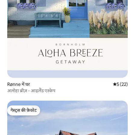
Rønne में घर
औसत रेटिंग 5 
5 (22)
अलोहा ब्रीज़ - आइलैंड एस्केप
गेस्ट्स की फ़ेवरेट
गेस्ट्स की फ़ेवरेट