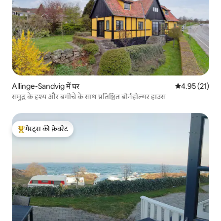
Allinge-Sandvig में घर
औसत रेटिंग 5 में 
4.95 (21)
समुद्र के दृश्य और बगीचे के साथ प्रतिष्ठित बोर्नहोल्मर हाउस
गेस्ट्स की फ़ेवरेट
गेस्ट्स का टॉप फ़ेवरेट