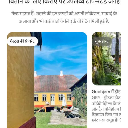
बिताने के लिए किराए पर उपलब्ध टॉप-रेटेड जगहें
गेस्ट सहमत हैं : ठहरने की इन जगहों को अपनी लोकेशन, सफ़ाई के
अलावा और भी कई बातों के लिए ऊँची रेटिंग मिली हुई है.
गेस्ट्स की फ़ेवरेट
सुपरहोस्ट
गेस्ट्स की फ़ेवरेट
सुपरहोस्ट
Gudhjem में ट्रीहाउस
GRY - ट्रीटॉप होटल की
नॉर्डबोर्नहोल्म के जं
लोवटैग बोर्नहोल्म मिलेग
डिज़ाइन किए गए तीन ट्
छोटा-सा समूह है। GRY केबिन में डेनिश डिज़ाइन
और रोशन, हल्की सजावट 