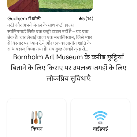
ज़्यादा चार लोग ठहर सकते हैं। बड़ी-बड़
और, सबसे खास, केबिन 
प्रकृति को सीधे अंदर ले आते हैं। य
Gudhjem में कोठी
औसत रेटिंग 5 में से 5, 14 समीक्षाएँ
5 (14)
उपस्थिति और एकजुटता
नदी और अपने जंगल के साथ कंट्री हाउस
और ट्वार्मायर वन झील म
स्पेलिंगगार्ड सिर्फ़ एक कंट्री हाउस नहीं है – यह एक
फिर इलाके में मौजूद कई 
ब्रेक है। चार लंबाई वाला एक नखलिस्तान, जिसे प्यार
और साइकिल चलाने का एक स
से विस्तार पर ध्यान देने और एक कालातीत शांति के
कुत्तों का स्वागत है।
साथ बहाल किया गया है। सब कुछ अच्छी तरह से
सोचा गया है और कम लक्ज़री में डूबा हुआ है – अगर
Bornholm Art Museum के करीब छुट्टियाँ
आप जानते हैं, तो आप जानते हैं! कंट्री किचन घर का
दिल है – जिसे स्वादिष्ट प्रेमियों और लंबे डिनर के लिए
बिताने के लिए किराए पर उपलब्ध जगहों के लिए
डिज़ाइन किया गया है। बाहर, इसकी अपनी खाड़ी
लोकप्रिय सुविधाएँ
और जंगल, ट्रीहाउस, दो छोटे पुल, फ़ायर पिट और
एडवेंचर हैं। ट्रैम्पोलिन, टेबल टेनिस, फ़ूज़बॉल खेलने
की आज़ादी देते हैं। गोल्फ़ कोर्स और लंबी पैदल यात्रा
का रास्ता एक पड़ोसी है, जबकि समुद्र 1 किमी से भी
कम दूरी पर है।
किचन
वाईफ़ाई