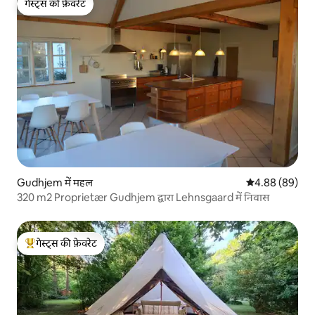
गेस्ट्स की फ़ेवरेट
गेस्ट्स की फ़ेवरेट
Gudhjem में महल
औसत रेटिंग 5 में 
4.88 (89)
320 m2 Proprietær Gudhjem द्वारा Lehnsgaard में निवास
गेस्ट्स की फ़ेवरेट
गेस्ट्स का टॉप फ़ेवरेट