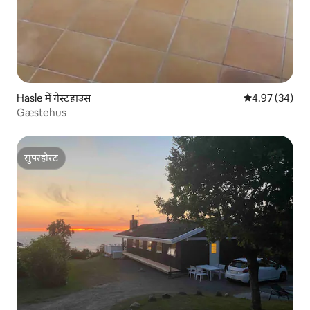
Hasle में गेस्टहाउस
औसत रेटिंग 5 में 
4.97 (34)
Gæstehus
सुपरहोस्ट
सुपरहोस्ट