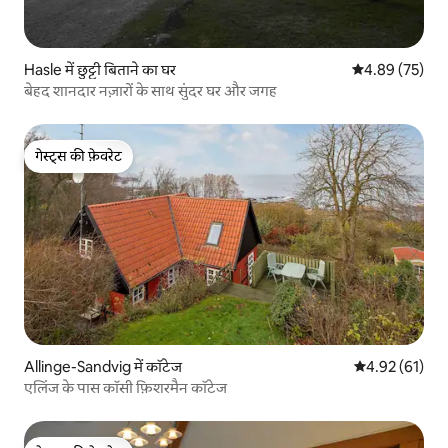
Hasle में छुट्टी बिताने का घर
औसत रेटिंग 5 में 
4.89 (75)
बेहद शानदार नज़ारों के साथ सुंदर घर और जगह
गेस्ट्स की फ़ेवरेट
गेस्ट्स की फ़ेवरेट
Allinge-Sandvig में कॉटेज
औसत रेटिंग 5 में 
4.92 (61)
एलिंज के पास कॉसी फ़िशरमैन कॉटेज