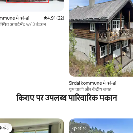
mune में कॉन्डो
औसत रेटिंग 5 में से 4.91, 22 समीक्षाएँ
4.91 (22)
 स्थित अपार्टमेंट w/ 3 बेडरूम
 समीक्षाएँ
Sirdal kommune में कॉन्डो
धूप वाली और केंद्रीय जगह
किराए पर उपलब्ध पारिवारिक मकान
फ़ेवरेट
सुपरहोस्ट
फ़ेवरेट
सुपरहोस्ट