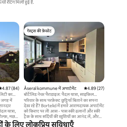
 रेटिंग मिली हुई है.
Rysstad मे
गेस्ट्स की फ़ेवरेट
गेस्ट्स
ब्रोक में अद
गेस्ट्स की फ़ेवरेट
गेस्ट्स का
2021 की आध
खिड़कियाँ ह
शानदार नज़ार
कॉटेज के 
भाग्यशाली 
आएगा। सर्दियों में, स्कीइंग की सुविधा उपलब्ध है।
कॉटेज में ह
गर्माहट और आराम देते
वाला विशाल
औसत रेटिंग 5 में से 4.87, 84 समीक्षाएँ
4.87 (84)
Åseral kommune में अपार्टमेंट
औसत रेटिंग 5 में से 4.89, 2
4.89 (27)
सही है। यह कॉटेज दो परिवारों के लिए एकदम सही है।
अगर आप सिर्
ालिटी का
बोर्टेलिड नेचर पैराडाइज: पैदल यात्रा, साइकिल
लोगों की सि
चलाना, मछली पकड़ना और तैरना
ण जगह में
परिवार के साथ परफ़ेक्ट छुट्टियाँ बिताने का सपना
शानदार
देख रहे हैं? Bortelid में हमारे आरामदायक अपार्टमेंट
ैदल यात्रा,
को किराए पर लें! आस - पास स्की ढलानों और स्की
 गोल्फ़, मछली
ट्रैक के साथ सर्दियों की खुशियों का आनंद लें, और
। सर्दियों
गर्मियों में तैराकी क्षेत्र में थोड़ी पैदल दूरी पर। आधुनिक
हों के लिए लोकप्रिय सुविधाएँ