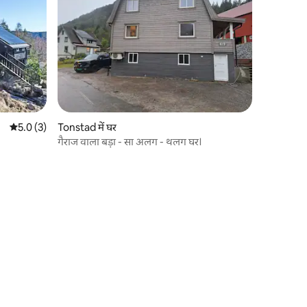
औसत रेटिंग 5 में से 5.0, 3 समीक्षाएँ
5.0 (3)
Tonstad में घर
गैराज वाला बड़ा - सा अलग - थलग घर।