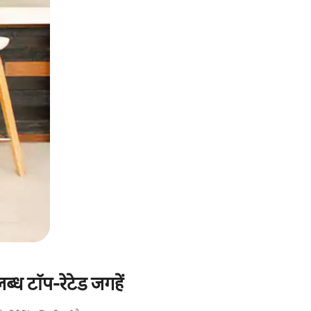
लब्ध टॉप-रेटेड जगहें