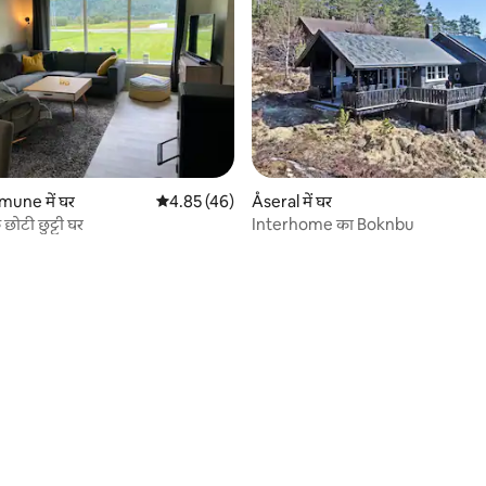
mune में घर
औसत रेटिंग 5 में से 4.85, 46 समीक्षाएँ
4.85 (46)
Åseral में घर
ोटी छुट्टी घर
Interhome का Boknbu