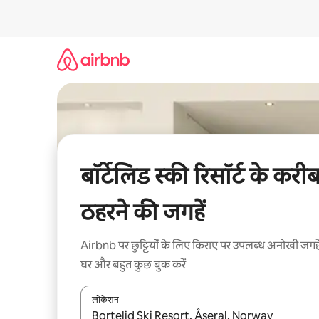
इसे
छोड़कर
सीधा
कॉन्टेंट
पर
जाएँ
बॉर्टेलिड स्की रिसॉर्ट के करी
ठहरने की जगहें
Airbnb पर छुट्टियों के लिए किराए पर उपलब्ध अनोखी जगहे
घर और बहुत कुछ बुक करें
लोकेशन
नतीजों के उपलब्ध होने पर, अप और डाउन 'ऐरो की' का इस्तेमाल 