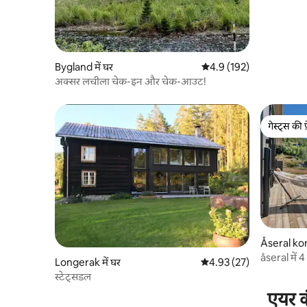
Bygland में घर
औसत रेटिंग 5 में से 4.9, 192
4.9 (192)
अक्सर लचीला चेक-इन और चेक-आउट!
गेस्ट्स की 
गेस्ट्स की 
Åseral ko
åseral में 
Longerak में घर
औसत रेटिंग 5 में से 4.93, 27
4.93 (27)
स्टेट्सडल
एयर क