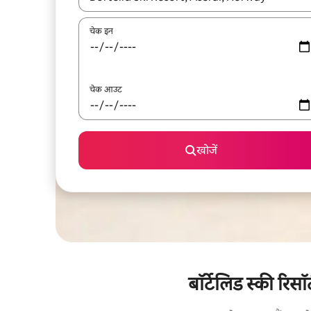
चेक इन
चेक आउट
खोजें
बॉर्टेलिड स्की रिसॉ