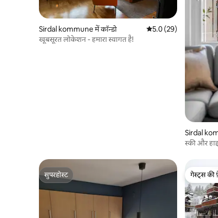
Sirdal kommune में कॉन्डो
औसत रेटिंग 5 में से 5.0, 29
5.0 (29)
खूबसूरत लोकेशन - हमारा स्वागत है!
Sirdal kom
स्की और हा
सुपरहोस्ट
गेस्ट्स की 
सुपरहोस्ट
गेस्ट्स की 