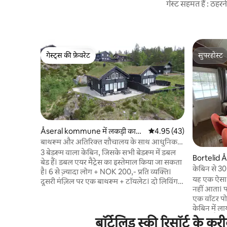
गेस्ट सहमत हैं : ठह
गेस्ट्स की फ़ेवरेट
सुपरहोस्ट
गेस्ट्स की फ़ेवरेट
सुपरहोस्ट
Åseral kommune में लकड़ी का
औसत रेटिंग 5 में से 4.95, 43
4.95 (43)
केबिन
बाथरूम और अतिरिक्त शौचालय के साथ आधुनिक
केबिन "∙ lebu "
3 बेडरूम वाला केबिन, जिसके सभी बेडरूम में डबल
Bortelid Åseral मे
बेड हैं। डबल एयर मैट्रेस का इस्तेमाल किया जा सकता
केबिन
केबिन से 30 
है। 6 से ज़्यादा लोग + NOK 200,- प्रति व्यक्ति।
के अनुकूल 
यह एक ऐसा क
दूसरी मंज़िल पर एक बाथरूम + टॉयलेट। दो लिविंग
नहीं आता। प
रूम, एक नीचे टीवी के साथ (Apple TV या इसी तरह
एक वॉटर पोस
का लाना होगा), ऊपर टीवी (altibox) के साथ एक
केबिन में ल
बड़ा लॉफ़्ट, वाईफ़ाई, भोजन और वैक्सिंग स्की के
सिस्टम है, 
बॉर्टेलिड स्की रिसॉर्ट के क
लिए स्टोरेज रूम। अल्पाइन स्की रिज़ॉर्ट और किराने