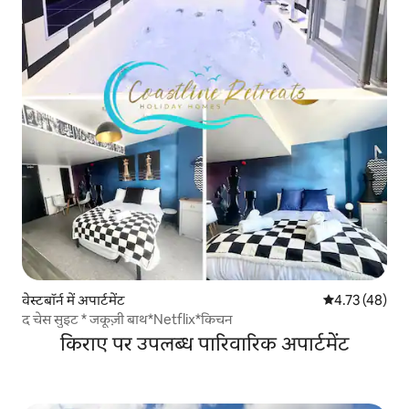
वेस्टबॉर्न में अपार्टमेंट
औसत रेटिंग 5 में 
4.73 (48)
द चेस सुइट * जकूज़ी बाथ*Netflix*किचन
किराए पर उपलब्ध पारिवारिक अपार्टमेंट