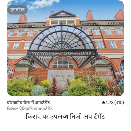
सुपरहोस्ट
सुपरहोस्ट
बॉसकॉम्ब वेस्ट में अपार्टमेंट
औसत रेटिंग 5 में स
4.73 (410)
विशाल ऐतिहासिक अपार्टमेंट
किराए पर उपलब्ध निजी अपार्टमेंट