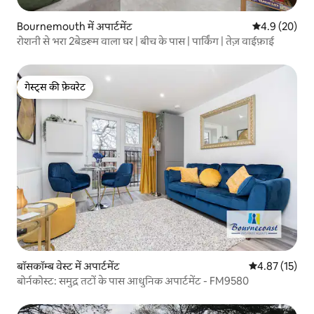
Bournemouth में अपार्टमेंट
औसत रेटिंग 5 में
4.9 (20)
रोशनी से भरा 2बेडरूम वाला घर | बीच के पास | पार्किंग | तेज़ वाईफ़ाई
गेस्ट्स की फ़ेवरेट
गेस्ट्स की फ़ेवरेट
बॉसकॉम्ब वेस्ट में अपार्टमेंट
औसत रेटिंग 5 में 
4.87 (15)
बोर्नकोस्ट: समुद्र तटों के पास आधुनिक अपार्टमेंट - FM9580