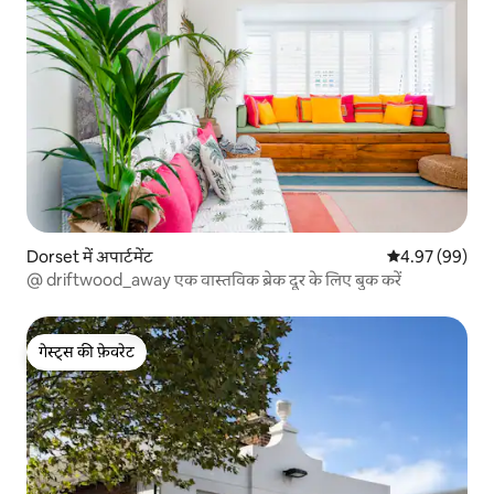
Dorset में अपार्टमेंट
औसत रेटिंग 5 में 
4.97 (99)
@ driftwood_away एक वास्तविक ब्रेक दूर के लिए बुक करें
गेस्ट्स की फ़ेवरेट
गेस्ट्स की फ़ेवरेट