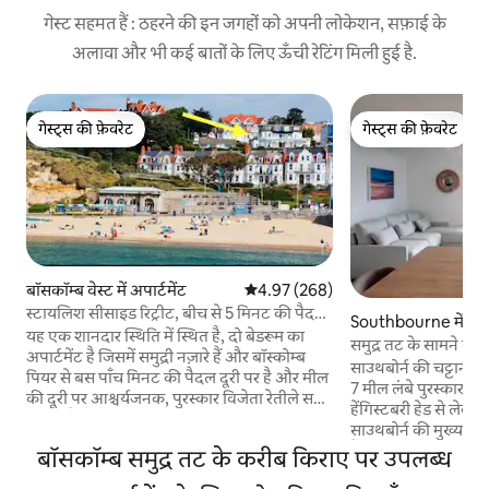
गेस्ट सहमत हैं : ठहरने की इन जगहों को अपनी लोकेशन, सफ़ाई के
अलावा और भी कई बातों के लिए ऊँची रेटिंग मिली हुई है.
गेस्ट्स की फ़ेवरेट
गेस्ट्स की फ़ेवरेट
गेस्ट्स की फ़ेवरेट
गेस्ट्स की फ़ेवरेट
बॉसकॉम्ब वेस्ट में अपार्टमेंट
औसत रेटिंग 5 में से 4.97, 268 समीक्षाएँ
4.97 (268)
स्टायलिश सीसाइड रिट्रीट, बीच से 5 मिनट की पैदल
Southbourne में अपार
दूरी पर।
यह एक शानदार स्थिति में स्थित है, दो बेडरूम का
समुद्र तट के सामने बगी
अपार्टमेंट है जिसमें समुद्री नज़ारे हैं और बॉस्कोम्ब
कुत्तों के अनुकूल अपार्टम
साउथबोर्न की चट्टान की
पियर से बस पाँच मिनट की पैदल दूरी पर है और मील
7 मील लंबे पुरस्कार विजे
की दूरी पर आश्चर्यजनक, पुरस्कार विजेता रेतीले समुद्र
हेंगिस्टबरी हेड से लेकर सै
तट हैं। पैदल चलने की आसान दूरी के भीतर आस -
साउथबोर्न की मुख्य सड़
पास मौजूद कई कैफ़े, बार, रेस्टोरेंट और दुकानें। दो
कैफ़े, रेस्टोरेंट और पब ह
बॉसकॉम्ब समुद्र तट के करीब किराए पर उपलब्ध
जोड़ों, एक परिवार या दोस्तों के छोटे समूह के लिए
हैं। न्यू फ़ॉरेस्ट सिर्फ़ 15 मिनट की ड्राइव की दूरी पर है
बिल्कुल सही। समुद्र तट पर आराम करें, सुंदर सैरगाह