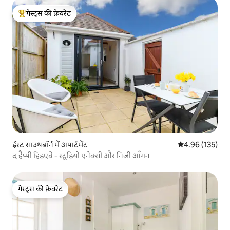
गेस्ट्स की फ़ेवरेट
गेस्ट्स का टॉप फ़ेवरेट
ईस्ट साउथबॉर्न में अपार्टमेंट
औसत रेटिंग 5 में स
4.96 (135)
द हैप्पी हिडएवे - स्टूडियो एनेक्सी और निजी आँगन
गेस्ट्स की फ़ेवरेट
गेस्ट्स की फ़ेवरेट