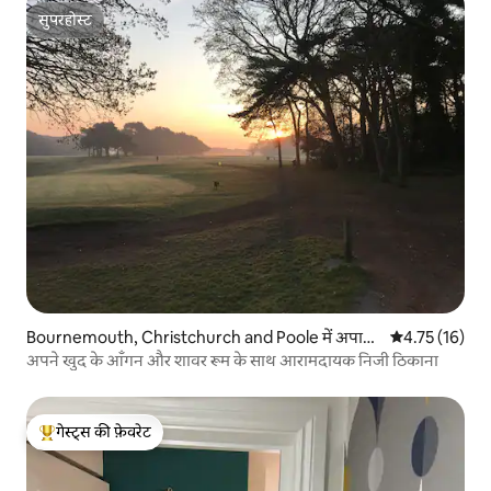
सुपरहोस्ट
सुपरहोस्ट
Bournemouth, Christchurch and Poole में अपार्ट
औसत रेटिंग 5 में 
4.75 (16)
मेंट
अपने खुद के आँगन और शावर रूम के साथ आरामदायक निजी ठिकाना
गेस्ट्स की फ़ेवरेट
गेस्ट्स का टॉप फ़ेवरेट