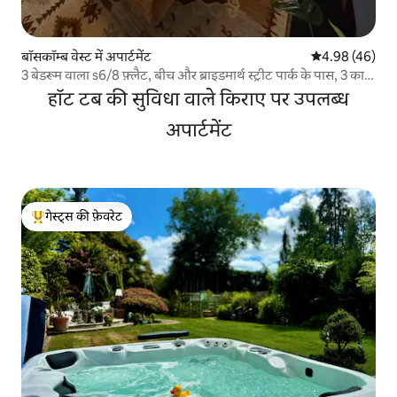
बॉसकॉम्ब वेस्ट में अपार्टमेंट
औसत रेटिंग 5 में 
4.98 (46)
3 बेडरूम वाला s6/8 फ़्लैट, बीच और ब्राइडमार्थ स्ट्रीट पार्क के पास, 3 कारों
की जगह
हॉट टब की सुविधा वाले किराए पर उपलब्ध
अपार्टमेंट
गेस्ट्स की फ़ेवरेट
गेस्ट्स का टॉप फ़ेवरेट