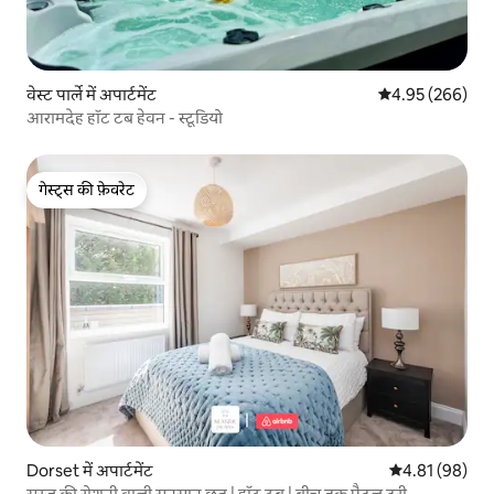
वेस्ट पार्ले में अपार्टमेंट
औसत रेटिंग 5 में स
4.95 (266)
आरामदेह हॉट टब हेवन - स्टूडियो
गेस्ट्स की फ़ेवरेट
गेस्ट्स की फ़ेवरेट
Dorset में अपार्टमेंट
औसत रेटिंग 5 में 
4.81 (98)
सूरज की रोशनी वाली सुनसान छत | हॉट टब | बीच तक पैदल दूरी