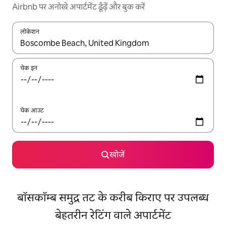
Airbnb पर अनोखे अपार्टमेंट ढूँढ़ें और बुक करें
लोकेशन
नतीजों के उपलब्ध होने पर, अप और डाउन 'ऐरो की' का इस्तेमाल करके नेविगेट करें
चेक इन
चेक आउट
खोजें
बॉसकॉम्ब समुद्र तट के करीब किराए पर उपलब्ध
बेहतरीन रेटिंग वाले अपार्टमेंट