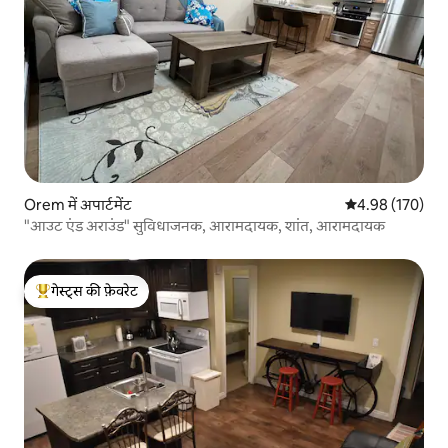
Orem में अपार्टमेंट
औसत रेटिंग 5 में स
4.98 (170)
"आउट एंड अराउंड" सुविधाजनक, आरामदायक, शांत, आरामदायक
गेस्ट्स की फ़ेवरेट
गेस्ट्स का टॉप फ़ेवरेट