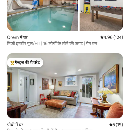
Orem में घर
औसत रेटिंग 5 में स
4.96 (124)
निजी इनडोर पूल/HT | 16 लोगों के सोने की जगह | गेम रूम
गेस्ट्स की फ़ेवरेट
गेस्ट्स का टॉप फ़ेवरेट
प्रोवो में घर
औसत रेटिंग 5 
5 (19)