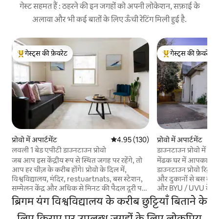
गेस्ट सहमत हैं : ठहरने की इन जगहों को अपनी लोकेशन, सफ़ाई के
अलावा और भी कई बातों के लिए ऊँची रेटिंग मिली हुई है.
गेस्ट्स की फ़ेवरेट
गेस्ट्स की फ़ेवरेट
गेस्ट्स का टॉप फ़ेवरेट
गेस्ट्स का टॉप फ़ेवरेट
प्रोवो में अपार्टमेंट
औसत रेटिंग 5 में से 4.95, 130 समीक्षाएँ
4.95 (130)
प्रोवो में अपार्टमेंट
लवली 1 बेड एपीटी डाउनटाउन प्रोवो
डाउनटाउन प्रोवो में अन
जब आप इस केंद्रीय रूप से स्थित जगह पर रहेंगे, तो
मेंढक घर में आपका स
आप हर चीज़ के करीब होंगे। प्रोवो के दिल में,
डाउनटाउन प्रोवो रिट्रीट
विश्वविद्यालय, मंदिर, restuartnats, बस स्टेशन,
और दुकानों से बस कुछ 
सम्मेलन केंद्र और अधिक से मिनट की पैदल दूरी पर।
और BYU / UVU के करी
अंतरिक्ष: - बिना किसी प्रविष्टि के, आसानी और
लिए एकदम सही जगह है। 
ब्रिगम यंग विश्वविद्यालय के करीब छुट्टियाँ बिताने के
गोपनीयता के साथ आओ और जाओ। रेस्तरां, मंदिर,
सोने की दो खुली जगहें 
बस स्टॉप और बहुत कुछ करने के लिए पैदल दूरी के
लिए किराए पर उपलब्ध जगहों के लिए लोकप्रिय
जिसमें एक क्वीन बेड 