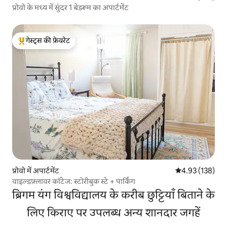
प्रोवो के मध्य में सुंदर 1 बेडरूम का अपार्टमेंट
गेस्ट्स की फ़ेवरेट
गेस्ट्स का टॉप फ़ेवरेट
प्रोवो में अपार्टमेंट
औसत रेटिंग 5 में स
4.93 (138)
वाइल्डफ़्लावर कॉटेज: स्टोरीबुक स्टे + पार्किंग
ब्रिगम यंग विश्वविद्यालय के करीब छुट्टियाँ बिताने के
लिए किराए पर उपलब्ध अन्य शानदार जगहें