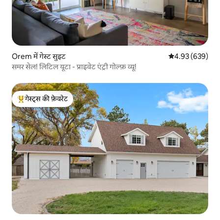
Orem में गेस्ट सुइट
औसत रेटिंग 5 में स
4.93 (639)
समर सेल! लिटिल यूटा - प्राइवेट एंट्री गोल्फ़ व्यू!
गेस्ट्स की फ़ेवरेट
गेस्ट्स का टॉप फ़ेवरेट