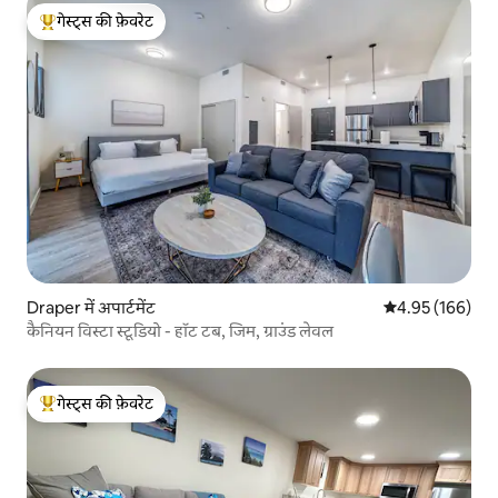
गेस्ट्स की फ़ेवरेट
गेस्ट्स का टॉप फ़ेवरेट
Draper में अपार्टमेंट
औसत रेटिंग 5 में स
4.95 (166)
कैनियन विस्टा स्टूडियो - हॉट टब, जिम, ग्राउंड लेवल
गेस्ट्स की फ़ेवरेट
गेस्ट्स का टॉप फ़ेवरेट