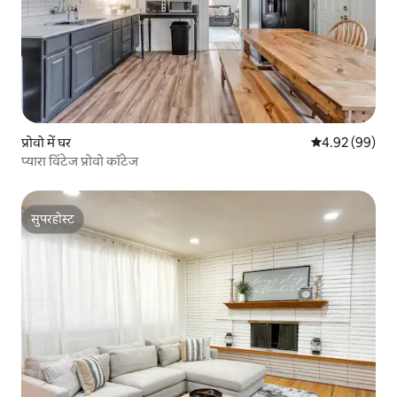
प्रोवो में घर
औसत रेटिंग 5 में 
4.92 (99)
प्यारा विंटेज प्रोवो कॉटेज
सुपरहोस्ट
सुपरहोस्ट