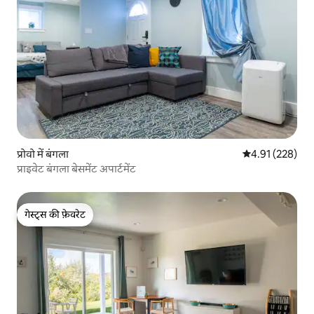
प्रोवो में बंगला
औसत रेटिंग 5 में स
4.91 (228)
प्राइवेट बंगला बेसमेंट अपार्टमेंट
गेस्ट्स की फ़ेवरेट
गेस्ट्स की फ़ेवरेट