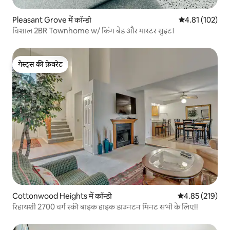
Pleasant Grove में कॉन्डो
औसत रेटिंग 5 में स
4.81 (102)
विशाल 2BR Townhome w/ किंग बेड और मास्टर सुइट।
गेस्ट्स की फ़ेवरेट
गेस्ट्स की फ़ेवरेट
Cottonwood Heights में कॉन्डो
औसत रेटिंग 5 में स
4.85 (219)
रिहायशी 2700 वर्ग स्की बाइक हाइक डाउनटन मिनट सभी के लिए!!