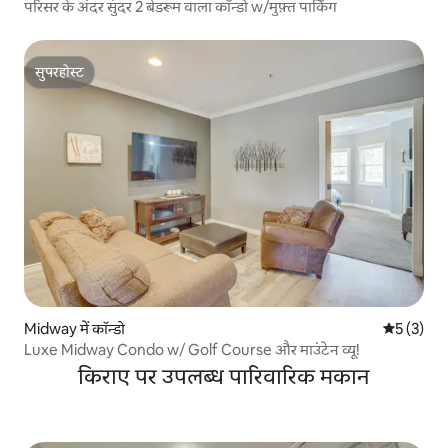
परिसर के अंदर सुंदर 2 बेडरूम वाला कॉन्डो w/मुफ़्त पार्किंग
सुपरहोस्ट
सुपरहोस्ट
Midway में कॉन्डो
औसत रेटिंग 5
5 (3)
Luxe Midway Condo w/ Golf Course और माउंटेन व्यू!
किराए पर उपलब्ध पारिवारिक मकान