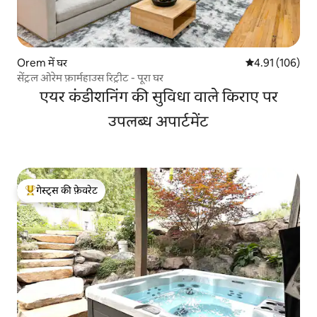
Orem में घर
औसत रेटिंग 5 में स
4.91 (106)
सेंट्रल ओरेम फ़ार्महाउस रिट्रीट - पूरा घर
एयर कंडीशनिंग की सुविधा वाले किराए पर
उपलब्ध अपार्टमेंट
गेस्ट्स की फ़ेवरेट
गेस्ट्स का टॉप फ़ेवरेट