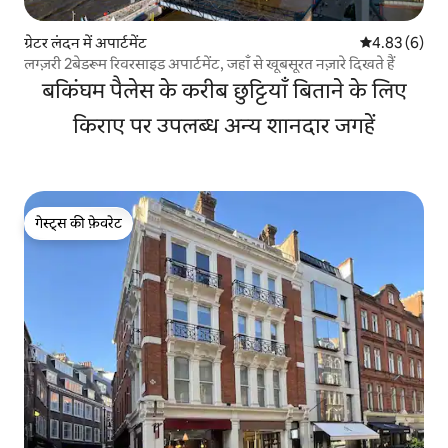
ग्रेटर लंदन में अपार्टमेंट
औसत रेटिंग 5 में
4.83 (6)
लग्ज़री 2बेडरूम रिवरसाइड अपार्टमेंट, जहाँ से खूबसूरत नज़ारे दिखते हैं
बकिंघम पैलेस के करीब छुट्टियाँ बिताने के लिए
किराए पर उपलब्ध अन्य शानदार जगहें
गेस्ट्स की फ़ेवरेट
गेस्ट्स की फ़ेवरेट