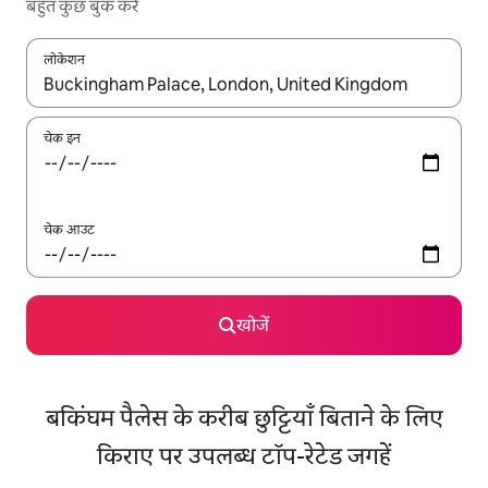
बहुत कुछ बुक करें
लोकेशन
नतीजों के उपलब्ध होने पर, अप और डाउन 'ऐरो की' का इस्तेमाल करके नेविगेट करें
चेक इन
चेक आउट
खोजें
बकिंघम पैलेस के करीब छुट्टियाँ बिताने के लिए
किराए पर उपलब्ध टॉप-रेटेड जगहें