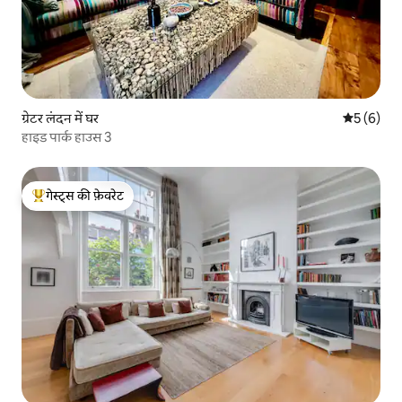
ग्रेटर लंदन में घर
औसत रेटिंग 5
5 (6)
हाइड पार्क हाउस 3
गेस्ट्स की फ़ेवरेट
गेस्ट्स का टॉप फ़ेवरेट