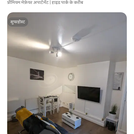
प्रीमियम मेफ़ेयर अपार्टमेंट | हाइड पार्क के करीब
सुपरहोस्ट
सुपरहोस्ट