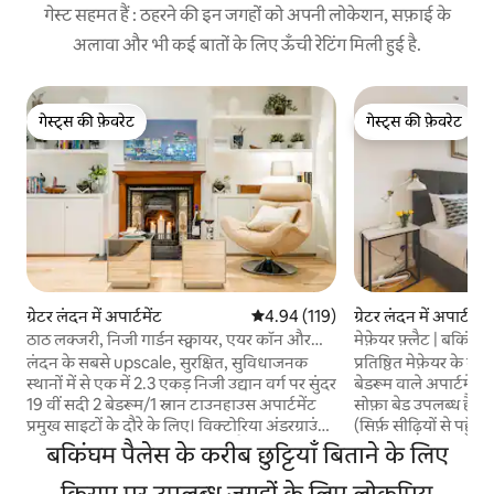
गेस्ट सहमत हैं : ठहरने की इन जगहों को अपनी लोकेशन, सफ़ाई के
अलावा और भी कई बातों के लिए ऊँची रेटिंग मिली हुई है.
गेस्ट्स की फ़ेवरेट
गेस्ट्स की फ़ेवरेट
गेस्ट्स की फ़ेवरेट
गेस्ट्स की फ़ेवरेट
ग्रेटर लंदन में अपार्टमेंट
औसत रेटिंग 5 में से 4.94, 119 समीक्षाएँ
4.94 (119)
ग्रेटर लंदन में अपार्टमेंट
ठाठ लक्जरी, निजी गार्डन स्क्वायर, एयर कॉन और
मेफ़ेयर फ़्लैट | बकिंघ
अतिरिक्त
लंदन के सबसे upscale, सुरक्षित, सुविधाजनक
प्रतिष्ठित मेफ़ेयर के 
स्थानों में से एक में 2.3 एकड़ निजी उद्यान वर्ग पर सुंदर
बेडरूम वाले अपार्टमेंट म
19 वीं सदी 2 बेडरूम/1 स्नान टाउनहाउस अपार्टमेंट
सोफ़ा बेड उपलब्ध है। यह
प्रमुख साइटों के दौरे के लिए। विक्टोरिया अंडरग्राउंड,
(सिर्फ़ सीढ़ियों से पहुँ
ट्रेन और बस/कोच स्टेशन, टूर बसों, कैफे, पब,
स्टेशन से सिर्फ़ 4 मिनट 
बकिंघम पैलेस के करीब छुट्टियाँ बिताने के लिए
रेस्तरां, फूड स्टोर और दुकानों पर 5 -10 मिनट की
बकिंघम पैलेस, हाइड पा
पैदल दूरी पर हॉप - ऑफ/हॉप। डीलक्स फर्निशिंग,
किराए पर उपलब्ध जगहों के लिए लोकप्रिय
आसानी से पहुँचा जा स