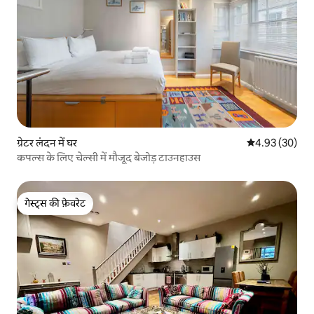
ग्रेटर लंदन में घर
औसत रेटिंग 5 में 
4.93 (30)
कपल्स के लिए चेल्सी में मौजूद बेजोड़ टाउनहाउस
गेस्ट्स की फ़ेवरेट
गेस्ट्स की फ़ेवरेट