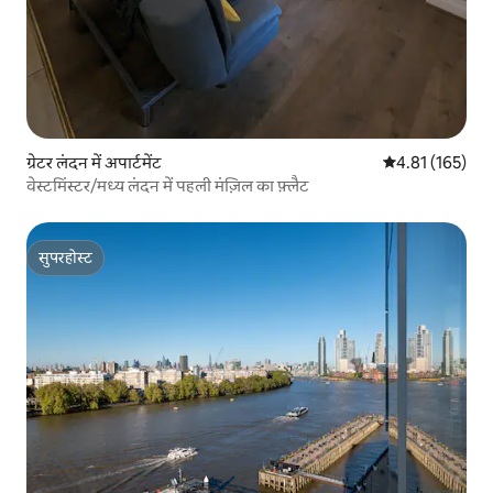
ग्रेटर लंदन में अपार्टमेंट
औसत रेटिंग 5 में स
4.81 (165)
वेस्टमिंस्टर/मध्य लंदन में पहली मंज़िल का फ़्लैट
सुपरहोस्ट
सुपरहोस्ट