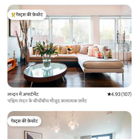
गेस्ट्स की फ़ेवरेट
गेस्ट्स का टॉप फ़ेवरेट
लन्दन में अपार्टमेंट
औसत रेटिंग 5 में स
4.93 (107)
पश्चिम लंदन के बीचोंबीच मौजूद कलात्मक फ़्लैट
गेस्ट्स की फ़ेवरेट
गेस्ट्स की फ़ेवरेट