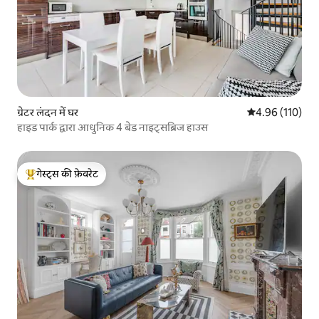
ग्रेटर लंदन में घर
औसत रेटिंग 5 में स
4.96 (110)
हाइड पार्क द्वारा आधुनिक 4 बेड नाइट्सब्रिज हाउस
गेस्ट्स की फ़ेवरेट
गेस्ट्स का टॉप फ़ेवरेट