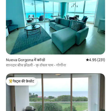
Nueva Gorgona में कॉन्डो
औसत रेटिंग 5 में स
4.95 (231)
शानदार बीच फ़्रेंडली - फ़् रॉयल पाम - गोर्गोना
गेस्ट्स की फ़ेवरेट
गेस्ट्स का टॉप फ़ेवरेट