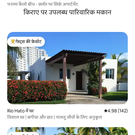
पनामा कैलो बीच - फ़्लोर पर सिर्फ़ अपार्टमेंट
किराए पर उपलब्ध पारिवारिक मकान
गेस्ट्स की फ़ेवरेट
गेस्ट्स का टॉप फ़ेवरेट
Río Hato में घर
औसत रेटिंग 5 में स
4.98 (142)
विशाल घर | बगीचा और छत | पालतू जीवों के लिए अनुकूल