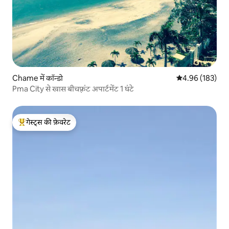
Chame में कॉन्डो
औसत रेटिंग 5 में स
4.96 (183)
Pma City से खास बीचफ़्रंट अपार्टमेंट 1 घंटे
गेस्ट्स की फ़ेवरेट
गेस्ट्स का टॉप फ़ेवरेट