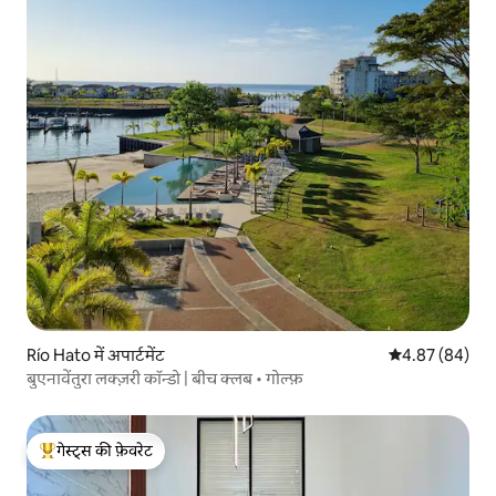
Río Hato में अपार्टमेंट
औसत रेटिंग 5 में 
4.87 (84)
बुएनावेंतुरा लक्ज़री कॉन्डो | बीच क्लब • गोल्फ़
गेस्ट्स की फ़ेवरेट
गेस्ट्स का टॉप फ़ेवरेट