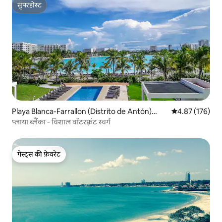
सुपरहोस्ट
सुपरहोस्ट
Playa Blanca-Farrallon (Distrito de Antón)
औसत रेटिंग 5 में स
4.87 (176)
में कॉन्डो
प्लाया ब्लैंका - विशाल वॉटरफ़्रंट स्वर्ग
गेस्ट्स की फ़ेवरेट
गेस्ट्स की फ़ेवरेट