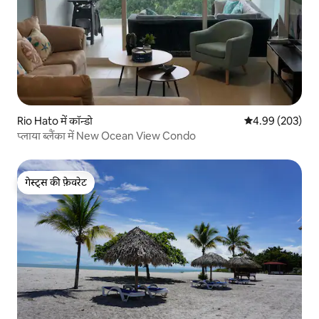
Rio Hato में कॉन्डो
औसत रेटिंग 5 में स
4.99 (203)
प्लाया ब्लैंका में New Ocean View Condo
गेस्ट्स की फ़ेवरेट
गेस्ट्स की फ़ेवरेट