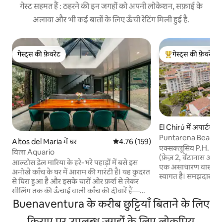
गेस्ट सहमत हैं : ठहरने की इन जगहों को अपनी लोकेशन, सफ़ाई के
अलावा और भी कई बातों के लिए ऊँची रेटिंग मिली हुई है.
गेस्ट्स की फ़ेवरेट
गेस्ट्स की फ़ेवरेट
गेस्ट्स की फ़ेवरेट
गेस्ट्स का टॉप फ़ेवरेट
El Chirú में अपार्टमेंट
Puntarena Beach To
Altos del Maria में घर
औसत रेटिंग 5 में से 4.76, 159 समीक्षाएँ
4.76 (159)
एक्सक्लूसिव P.H. P
विला Aquario
(फ़ेज़ 2, वेंटानास अल म
आल्टोस डेल मारिया के हरे-भरे पहाड़ों में बसे इस
एक असाधारण वास्तुशिल्
अनोखे काँच के घर में आराम की गारंटी है। यह कुदरत
स्वागत है। समझदार यात्रियों के लिए डिज़ाइन किया
से घिरा हुआ है और इसके चारों ओर फ़र्श से लेकर
गया, यह विशाल, बेहतरी
सीलिंग तक की ऊँचाई वाली काँच की दीवारें हैं—
आधुनिक लग्ज़री और ट्र
मानो आप किसी क्रिस्टल बॉल के अंदर रह रहे हों।
Buenaventura के करीब छुट्टियाँ बिताने के लिए
है। यह जगह परिवारों, कार
चूँकि इसके आस-पास कोई भी पड़ोसी नहीं है और
की छुट्टियाँ बिताने वाल
यहाँ से जंगल के मनमोहक नज़ारे दिखाई देते हैं,
किराए पर उपलब्ध जगहों के लिए लोकप्रिय