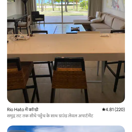
Rio Hato में कॉन्डो
औसत रेटिंग 5 में स
4.81 (220)
समुद्र तट तक सीधे पहुँच के साथ ग्राउंड लेवल अपार्टमेंट