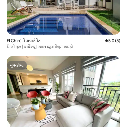
El Chirú में अपार्टमेंट
औसत रेटिंग 5 म
5.0 (5)
निजी पूल | बार्बेक्यू | खास ब्यूनावेंचुरा कॉन्डो
सुपरहोस्ट
सुपरहोस्ट