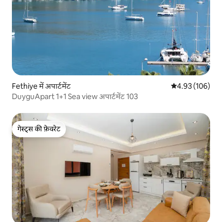
Fethiye में अपार्टमेंट
औसत रेटिंग 5 में स
4.93 (106)
DuyguApart 1+1 Sea view अपार्टमेंट 103
गेस्ट्स की फ़ेवरेट
गेस्ट्स की फ़ेवरेट