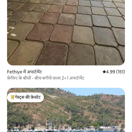
Fethiye में अपार्टमेंट
औसत रेटिंग 5 में स
4.99 (151)
फ़ेथिए के बीचों - बीच बगीचे वाला 2+1 अपार्टमेंट
गेस्ट्स की फ़ेवरेट
गेस्ट्स का टॉप फ़ेवरेट