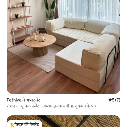
Fethiye में अपार्टमेंट
औसत रेटिंग 5
5 (7)
रोशन आधुनिक फ़्लैट | आरामदायक बगीचा, दुकानों के पास
गेस्ट्स की फ़ेवरेट