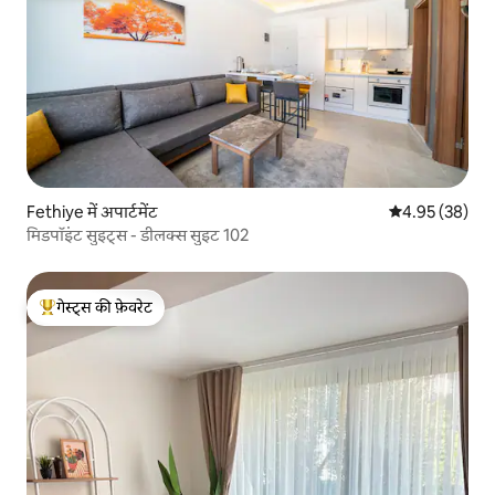
Fethiye में अपार्टमेंट
औसत रेटिंग 5 में 
4.95 (38)
मिडपॉइंट सुइट्स - डीलक्स सुइट 102
गेस्ट्स की फ़ेवरेट
गेस्ट्स का टॉप फ़ेवरेट