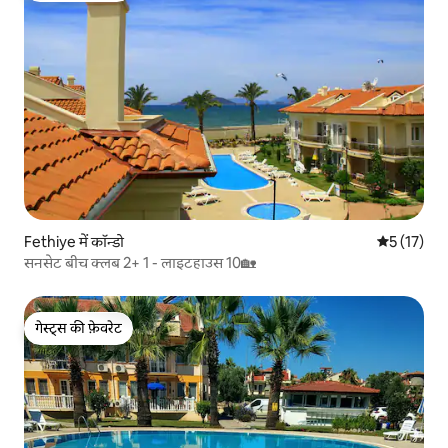
Fethiye में कॉन्डो
औसत रेटिंग 5 
5 (17)
सनसेट बीच क्लब 2+ 1 - लाइटहाउस 10🏡
गेस्ट्स की फ़ेवरेट
गेस्ट्स की फ़ेवरेट