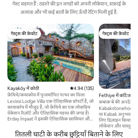
गेस्ट सहमत हैं : ठहरने की इन जगहों को अपनी लोकेशन, सफ़ाई के
अलावा और भी कई बातों के लिए ऊँची रेटिंग मिली हुई है.
गेस्ट्स की फ़ेवरेट
गेस्ट्स की फ़ेवरेट
गेस्ट्स की फ़ेवरेट
गेस्ट्स की फ़ेवरेट
Kayaköy में कोठी
औसत रेटिंग 5 में से 4.94, 135 समीक्षाएँ
4.94 (135)
फ़ेथिये/कयाकोय में पुनर्स्थापित पत्थर का विला
Fethiye में कॉटेज
Levissi Lodge Villa एक ऐतिहासिक प्रॉपर्टी है, जो
कबाक बे की अनदेखी पू
कायाकॉय में मौजूद है, जो फ़ेथिये का एक लोकप्रिय
स्टोन हाउस
Kabakstonehouse क
वेकेशन रिज़ॉर्ट और ऐतिहासिक महत्त्व की जगह है।
या Kabak अनुभव के दौ
Erday İnşaat ने इसकी ऐतिहासिक खासियत और
लिए डिज़ाइन किया गया 
वास्तुकला को बरकरार रखते हुए इसे बड़ी सावधानी
लोकेशन और वास्तुकला 
से बहाल किया है। यहाँ का पूल, जिसे इस तरह
हैं। एक पतियो वाला पत्
तितली घाटी के करीब छुट्टियाँ बिताने के लिए
डिज़ाइन किया गया है कि यह नज़रों से छिपा रहे, और
पैविलियन, एक लिविंग र