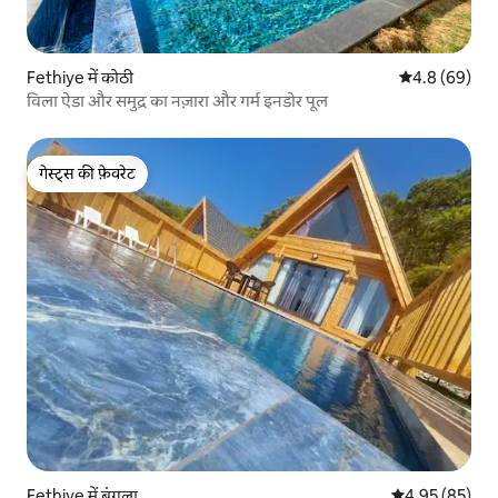
Fethiye में कोठी
औसत रेटिंग 5 में
4.8 (69)
विला ऐडा और समुद्र का नज़ारा और गर्म इनडोर पूल
गेस्ट्स की फ़ेवरेट
गेस्ट्स की फ़ेवरेट
Fethiye में बंगला
औसत रेटिंग 5 में 
4.95 (85)