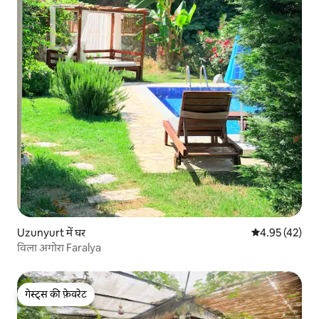
Uzunyurt में घर
औसत रेटिंग 5 में 
4.95 (42)
विला अगोरा Faralya
गेस्ट्स की फ़ेवरेट
गेस्ट्स की फ़ेवरेट