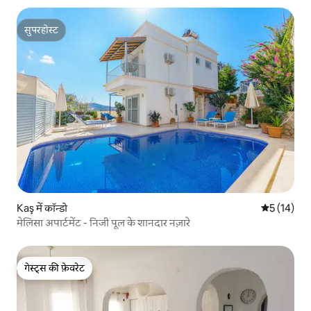
सुपरहोस्ट
सुपरहोस्ट
Kaş में कॉन्डो
औसत रेटिंग 5 
5 (14)
मेलिसा अपार्टमेंट - निजी पूल के शानदार नज़ारे
गेस्ट्स की फ़ेवरेट
गेस्ट्स की फ़ेवरेट