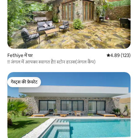
Fethiye में घर
औसत रेटिंग 5 में स
4.89 (123)
!! जंगल में आपका स्वागत है!! स्टोन हाउस(जंगल कैंप)
गेस्ट्स की फ़ेवरेट
गेस्ट्स की फ़ेवरेट