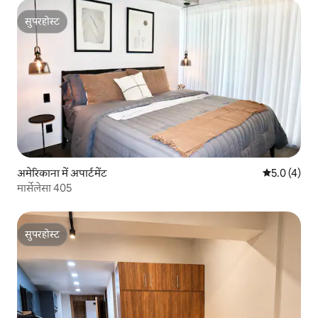
सुपरहोस्ट
सुपरहोस्ट
अमेरिकाना में अपार्टमेंट
औसत रेटिंग 5 म
5.0 (4)
मार्सेलेसा 405
सुपरहोस्ट
सुपरहोस्ट