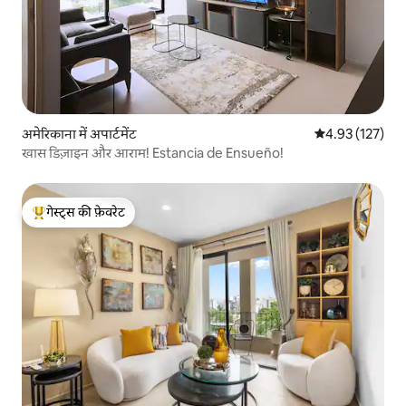
अमेरिकाना में अपार्टमेंट
औसत रेटिंग 5 में स
4.93 (127)
खास डिज़ाइन और आराम! Estancia de Ensueño!
गेस्ट्स की फ़ेवरेट
गेस्ट्स का टॉप फ़ेवरेट