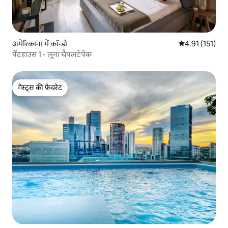
अमेरिकाना में कॉन्डो
औसत रेटिंग 5 में स
4.91 (151)
पेंटहाउस 1 - लूना चैपलटेपेक
गेस्ट्स की फ़ेवरेट
गेस्ट्स की फ़ेवरेट