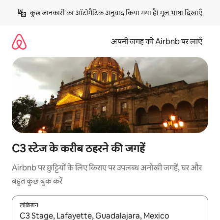
इसे
कुछ जानकारी का ऑटोमैटिक अनुवाद किया गया है। 
मूल भाषा दिखाएँ
छोड़कर
सीधा
कॉन्टेंट
अपनी जगह को Airbnb पर लाएँ
पर
जाएँ
C3 स्टेज के करीब ठहरने की जगहें
Airbnb पर छुट्टियों के लिए किराए पर उपलब्ध अनोखी जगहें, घर और
बहुत कुछ बुक करें
लोकेशन
नतीजों के उपलब्ध होने पर, अप और डाउन 'ऐरो की' का इस्तेमाल करके नेविगेट करें