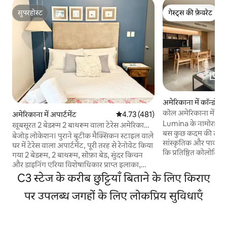
सुपरहोस्ट
गेस्ट्स की फ़ेवरेट
सुपरहोस्ट
गेस्ट्स की फ़ेवरेट
अमेरिकाना में कॉन्डो
कोल अमेरिकाना में पूरा
अमेरिकाना में अपार्टमेंट
औसत रेटिंग 5 में से 4.73, 481 समीक्षाएँ
4.73 (481)
ठहरें
Lumina के नामोरा में आपक
खूबसूरत 2 बेडरूम 2 बाथरूम वाला टेरेस अमेरिकाना
बस कुछ कदम की दूरी पर
लवली
बेजोड़ लोकेशन। पुराने बुटीक मैक्सिकन स्टाइल वाले
सांस्कृतिक और पाक-श
घर में टेरेस वाला अपार्टमेंट, पूरी तरह से रेनोवेट किया
कि प्रतिष्ठित कोलोनिया अमे
गया 2 बेडरूम, 2 बाथरूम, सोफ़ा बेड, सुंदर किचन
करने और दफ़्तर से दूर 
और डाइनिंग एरिया विशेषाधिकार प्राप्त इलाका,
लिए डिज़ाइन किए ग
शहर के पर्यटन स्थलों तक आसानी से पहुँच,
C3 स्टेज के करीब छुट्टियाँ बिताने के लिए किराए
आरामदायक किंग सुइट का
चापुल्टेपेक एवेन्यू से एक ब्लॉक की दूरी पर, रेस्टोरेंट
हमारी शेयर्ड छत पर आरा
और बारों से घिरा हुआ इसमें वे सभी सेवाएँ शामिल हैं,
पर उपलब्ध जगहों के लिए लोकप्रिय सुविधाएँ
शहरी ओएसिस है। ग्राउंड फ़्लोर पर, आपको कैफ़े,
जिनसे आपको अपने घर जैसा महसूस हो बेहतरीन
रेस्टोरेंट और दुकानों व
माहौल और आराम करने के लिए शांत सड़क। 24 घंटे,
ऐक्सेस मिलेगा। अपनी अग
सभी दिन सुरक्षा और दोस्ताना कंसियार्ज की सुविधा