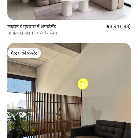
लाद्रोन डे गुएवारा में अपार्टमेंट
औसत रेटिंग 5 में स
4.94 (188)
नॉर्डिक डिज़ाइन • ए/सी • जिम
गेस्ट्स की फ़ेवरेट
गेस्ट्स की फ़ेवरेट