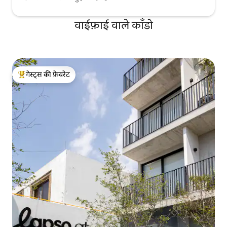
वाईफ़ाई वाले काँडो
गेस्ट्स की फ़ेवरेट
गेस्ट्स का टॉप फ़ेवरेट