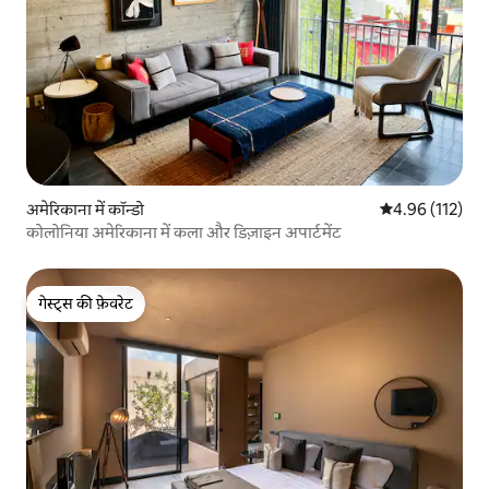
अमेरिकाना में कॉन्डो
औसत रेटिंग 5 में स
4.96 (112)
कोलोनिया अमेरिकाना में कला और डिज़ाइन अपार्टमेंट
गेस्ट्स की फ़ेवरेट
गेस्ट्स की फ़ेवरेट