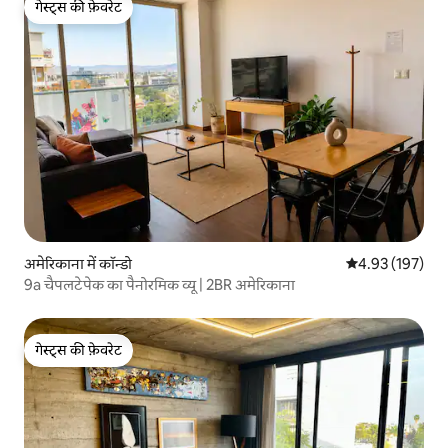
गेस्ट्स की फ़ेवरेट
गेस्ट्स की फ़ेवरेट
अमेरिकाना में कॉन्डो
औसत रेटिंग 5 में स
4.93 (197)
9a चैपलटेपेक का पैनोरमिक व्यू | 2BR अमेरिकाना
गेस्ट्स की फ़ेवरेट
गेस्ट्स की फ़ेवरेट