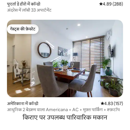
पुएर्ता डे हीरो में कॉन्डो
औसत रेटिंग 5 में स
4.89 (288)
अंदरेस में लॉबी 33 अपार्टमेंट
गेस्ट्स की फ़ेवरेट
गेस्ट्स की फ़ेवरेट
अमेरिकाना में कॉन्डो
औसत रेटिंग 5 में स
4.83 (157)
आधुनिक 2 बेडरूम वाला Americana + AC + मुफ़्त पार्किंग + रूफ़टॉप
किराए पर उपलब्ध पारिवारिक मकान