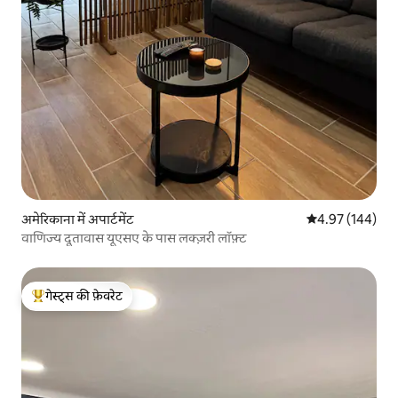
अमेरिकाना में अपार्टमेंट
औसत रेटिंग 5 में स
4.97 (144)
वाणिज्य दूतावास यूएसए के पास लक्ज़री लॉफ़्ट
गेस्ट्स की फ़ेवरेट
गेस्ट्स का टॉप फ़ेवरेट