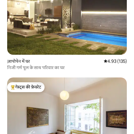
ज़ापोपेन में घर
औसत रेटिंग 5 में स
4.93 (135)
निजी गर्म पूल के साथ परिवार का घर
गेस्ट्स की फ़ेवरेट
गेस्ट्स का टॉप फ़ेवरेट