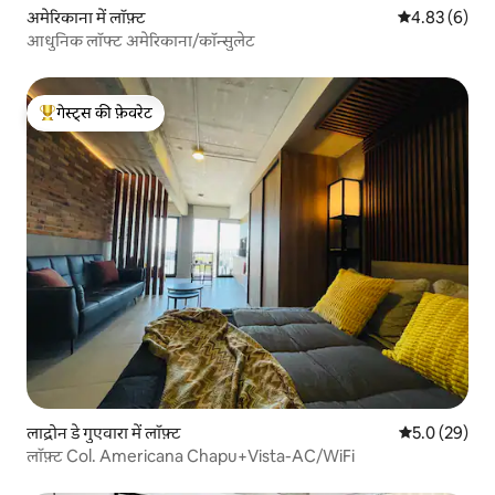
अमेरिकाना में लॉफ़्ट
औसत रेटिंग 5 में
4.83 (6)
आधुनिक लॉफ्ट अमेरिकाना/कॉन्सुलेट
गेस्ट्स की फ़ेवरेट
गेस्ट्स का टॉप फ़ेवरेट
लाद्रोन डे गुएवारा में लॉफ़्ट
औसत रेटिंग 5 में
5.0 (29)
लॉफ़्ट Col. Americana Chapu+Vista-AC/WiFi